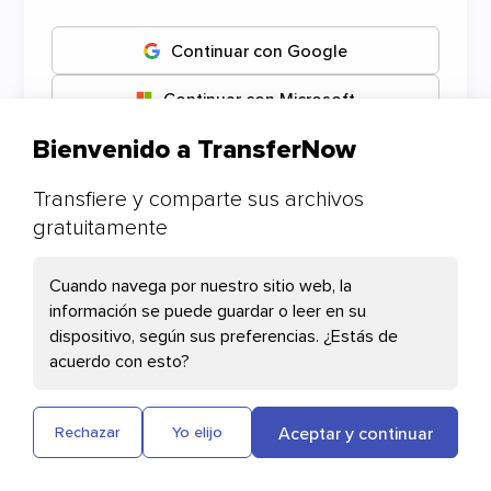
Continuar con Google
Continuar con Microsoft
Bienvenido a TransferNow
Continuar con Apple
Transfiere y comparte sus archivos
gratuitamente
Sus preferencias de cookies
Cuando navega por nuestro sitio web, la
información se puede guardar o leer en su
dispositivo, según sus preferencias. ¿Estás de
Las cookies necesarias
acuerdo con esto?
Cloudflare: esta cookie ayuda con la carga
de páginas y la autenticación de usuarios
Aceptar y continuar
Rechazar
Yo elijo
Plausible: Mide la audiencia de nuestro sitio