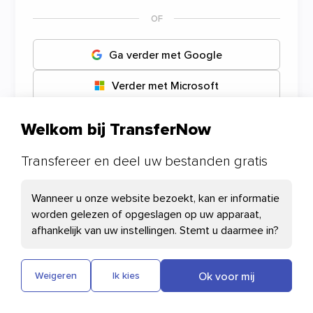
Ga verder met Google
Verder met Microsoft
Verder met Apple
Welkom bij TransferNow
Uw Cookie-voorkeuren
Transfereer en deel uw bestanden gratis
Wanneer u onze website bezoekt, kan er informatie
De noodzakelijke cookies
worden gelezen of opgeslagen op uw apparaat,
afhankelijk van uw instellingen. Stemt u daarmee in?
Cloudflare: deze cookie helpt bij het laden
van pagina's en de verificatie van
gebruikers
Ok voor mij
Weigeren
Ik kies
Plausible: Meet het bezoekersaantal van