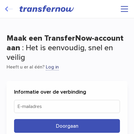
Transfereer en breng uw bestanden gratis
in beweging
Maak een TransferNow-account
aan
: Het is eenvoudig, snel en
veilig
Heeft u er al één?
Log in
Starten
Informatie over de verbinding
E-mailadres
Doorgaan