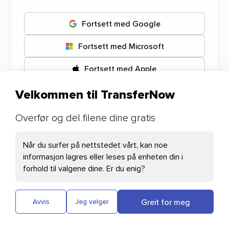
Fortsett med Google
Fortsett med Microsoft
Fortsett med Apple
Velkommen til TransferNow
Dine preferanser for
Overfør og del filene dine gratis
informasjonskapsler
Når du surfer på nettstedet vårt, kan noe
informasjon lagres eller leses på enheten din i
Nødvendige informasjonskapsler
forhold til valgene dine. Er du enig?
Cloudflare: Denne informasjonskapselen
hjelper deg med sideinnlasting og
Greit for meg
Avvis
Jeg velger
brukerautentisering.