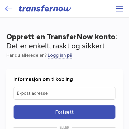
Overfør og send dine filer gratis
Opprett en TransferNow konto
:
Det er enkelt, raskt og sikkert
Har du allerede en?
Logg inn på
Start
Informasjon om tilkobling
E-post adresse
Fortsett