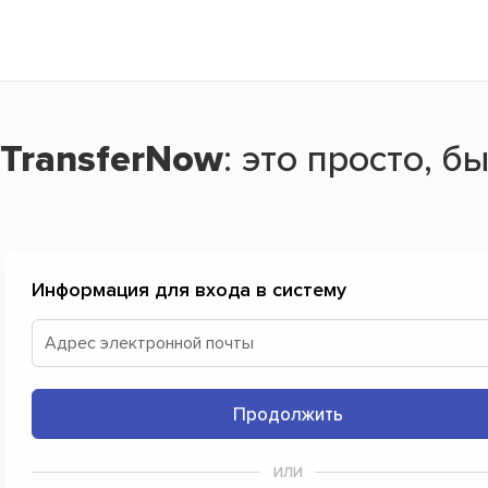
 TransferNow
: это просто, б
вайте и отправляйте свои файлы бе
Информация для входа в систему
о простой и бесплатный способ безопасного обмена ф
Адрес электронной почты
Продолжить