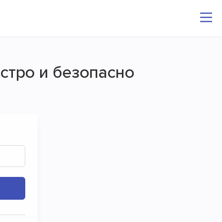
ыстро и безопасно
сплатно
айлами и папками.