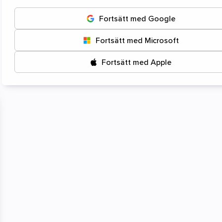
Starta
Fortsätt med Google
Fortsätt med Microsoft
Fortsätt med Apple
Klicka eller dra- och -
släpp dina filer här