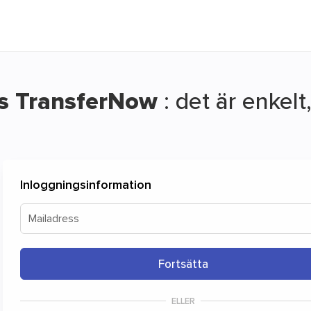
os TransferNow
: det är enkelt
Överför dina filer kostnadsfritt
Inloggningsinformation
 är ett enkelt och gratis sätt att dela dina filer och ma
Mailadress
Fortsätta