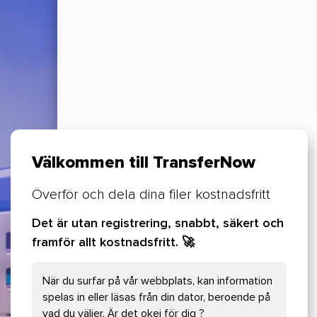
Välkommen till TransferNow
Överför och dela dina filer kostnadsfritt
Det är utan registrering, snabbt, säkert och
framför allt kostnadsfritt.
🚀
Dina cookie-preferenser
När du surfar på vår webbplats, kan information
Väsentliga cookies
spelas in eller läsas från din dator, beroende på
vad du väljer. Är det okej för dig ?