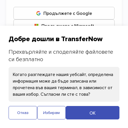
Продължете с Google
Продължете с Microsoft
Добре дошли в TransferNow
Продължете с Apple
Прехвърляйте и споделяйте файловете
си безплатно
Вашите предпочитания за
бисквитки
Когато разглеждате нашия уебсайт, определена
информация може да бъде записана или
прочетена във вашия терминал, в зависимост от
Необходими бисквитки
вашия избор. Cъгласни ли сте с това?
Cloudflare: Тази бисквитка помага за
зареждането на страницата и
OK
Отказ
Избирам
удостоверяването на потребителя