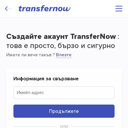
Прехвърляйте и изпращайте
безплатно вашите файлове
Създайте акаунт TransferNow
:
това е просто, бързо и сигурно
Имате ли вече такъв ?
Влезте
Информация за свързване
Старт
Имейл адрес
Продължeте