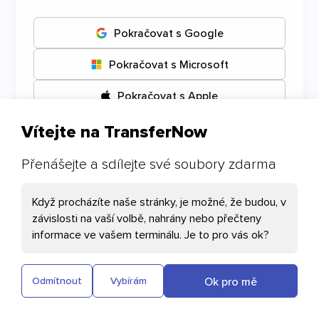
Pokračovat s Google
Pokračovat s Microsoft
Pokračovat s Apple
Vítejte na TransferNow
Přenášejte a sdílejte své soubory zdarma
Vaše preference souborů cooki
Když procházíte naše stránky, je možné, že budou, v
Nezbytné Cookies
závislosti na vaší volbě, nahrány nebo přečteny
informace ve vašem terminálu. Je to pro vás ok?
Cloudflare: Tento soubor cookie pomáhá při
načítání stránek a ověřování uživatelů
Ok pro mě
Odmítnout
Vybírám
Plausible: Měří návštěvnost našich
webových stránek bez shromažďování