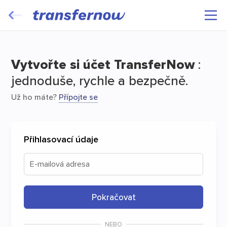
Nechte cestovat své soubory bezplatně
přenosem
Vytvořte si účet TransferNow
:
jednoduše, rychle a bezpečně.
Už ho máte?
Přípojte se
Přihlasovací údaje
Start
E-mailová adresa
Pokračovat