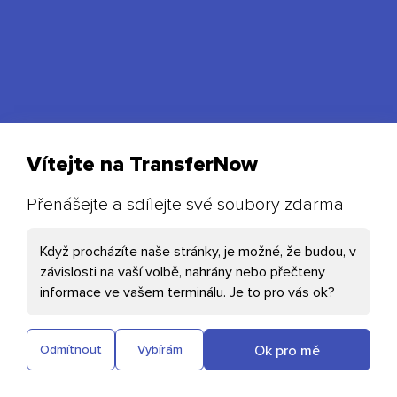
Vítejte na TransferNow
Přenášejte a sdílejte své soubory zdarma
Vaše preference souborů cooki
Když procházíte naše stránky, je možné, že budou, v
Nezbytné Cookies
závislosti na vaší volbě, nahrány nebo přečteny
Rychlé a bezplatné odesílat fotografié, videa a
informace ve vašem terminálu. Je to pro vás ok?
další soubory
Cloudflare: Tento soubor cookie pomáhá při
načítání stránek a ověřování uživatelů
Ok pro mě
Odmítnout
Vybírám
Plausible: Měří návštěvnost našich
webových stránek bez shromažďování