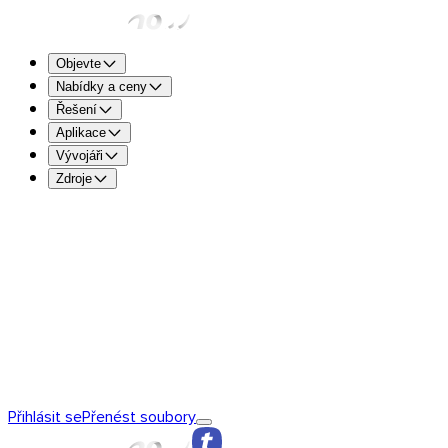
Objevte
Nabídky a ceny
Řešení
Aplikace
Vývojáři
Zdroje
TransferNow Free – pro všechny
5 GB na přenos pro rychlé
souborů.
TransferNow Premium – 1 uživatel
Pro profesionály.
TransferNow Team – 10 uživatelů
Pro týmy a malé a střední
TransferNow Enterprise – plán na míru
Pro střední a velké 
Objevte TransferNow
Základy TransferNow
TransferNow
Přihlásit se
Přenést soubory
Premium