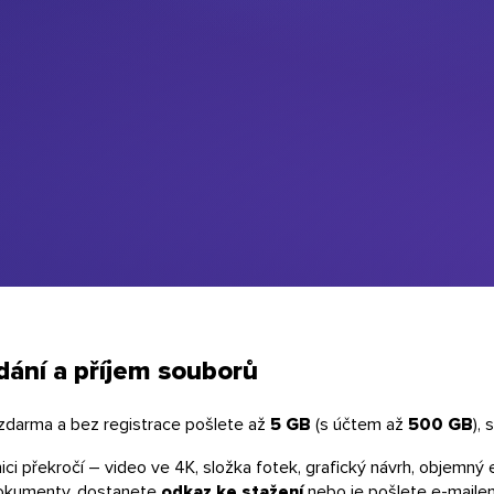
dání
a
příjem
souborů
 zdarma a bez registrace pošlete až
5 GB
(s účtem až
500 GB
),
nici překročí – video ve 4K, složka fotek, grafický návrh, objemn
dokumenty, dostanete
odkaz ke stažení
nebo je pošlete e-mailem 