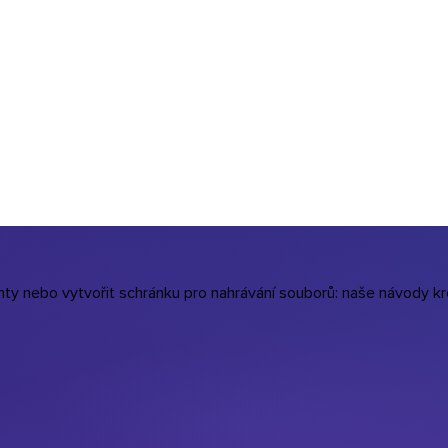
menty nebo vytvořit schránku pro nahrávání souborů: naše návody 