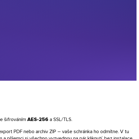
 se šifrováním
AES-256
a SSL/TLS.
ý export PDF nebo archiv ZIP – vaše schránka ho odmítne. V tu
a příjemci si všechno vyzvednou na pár kliknutí, bez instalace