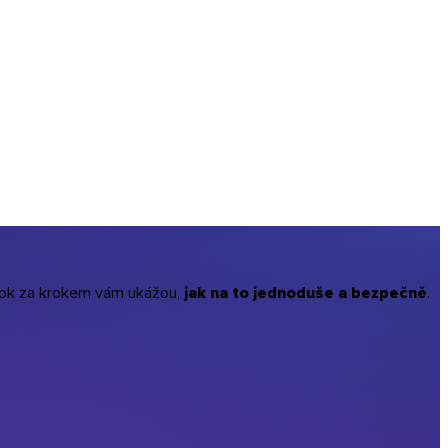
krok za krokem vám ukážou,
jak na to jednoduše a bezpečně
.