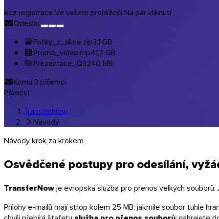
Hudba a studia
Bez registrace
Ve vašem prohlížeči
Na pár kliknutí
Odeslat
Všechna oborová řešení
Přenosy ve vašich barvách
Fotky_z_akce.zip
3,1 GB
Promo_video.mp4
1,2 GB
Programy
Prezentace_Q3
240 MB
Komu:
3 příjemci
Přenést
TransferNow
Návody
Návody krok za krokem
Osvědčené postupy pro
odesílání
,
vyžá
TransferNow
je evropská služba pro přenos velkých souborů:
Přílohy e-mailů mají strop kolem 25 MB: jakmile soubor tuhle hra
chvíli přebírá štafetu
služba pro přenos souborů
: nahrajete 