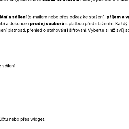
ání a sdílení
(e-mailem nebo přes odkaz ke stažení),
příjem a v
eb) a dokonce i
prodej souborů
s platbou před stažením. Každý 
í platnosti, přehled o stahování i šifrování. Vyberte si níž svůj s
sdílení.
 účtu nebo přes widget.