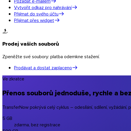
Požádat e-mailem
Vytvořit odkaz pro nahrávání
Přijímat do svého účtu
Přijímat přes widget
Prodej vašich souborů
Zpeněžte své soubory: platba odemkne stažení.
Prodávat a dostat zaplaceno
Ve zkratce
Přenos souborů jednoduše, rychle a be
TransferNow pokrývá celý cyklus – odesílání, sdílení, vyžádání, 
macOS
5 GB
zdarma, bez registrace
500 GB