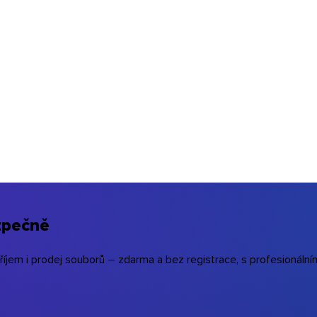
zpečně
příjem i prodej souborů – zdarma a bez registrace, s profesionáln