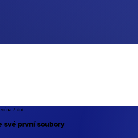
ní na 7 dní
 své první soubory