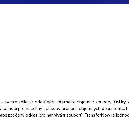
– rychle sdílejte, odesílejte i přijímejte objemné soubory (
fotky,
ů
se hodí pro všechny způsoby přenosu objemných dokumentů. Př
 zabezpečený odkaz pro nahrávání souborů. TransferNow je jednod