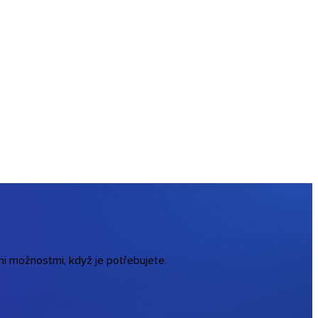
ími možnostmi, když je potřebujete.