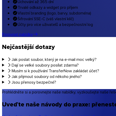
Uchování až 365 dní
Trvalé odkazy a widget pro příjem
Vlastní branding (logo, barvy, subdoména)
Šifrování SSE-C (váš vlastní klíč)
Účty pro více uživatelů a bezpečnostní log
Linux
Porovnat nabídky
Mobil
Nejčastější dotazy
Jak poslat soubor, který je na e-mail moc velký?
Dají se velké soubory posílat zdarma?
Musím si k používání TransferNow zakládat účet?
Jak přijmout soubory od někoho jiného?
Jsou přenosy bezpečné?
Prohlédněte si a porovnejte naše nabídky, vyzkoušejte naše řeše
Uveďte naše návody do praxe: přeneste