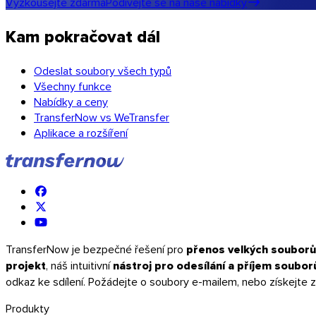
Vyzkoušejte zdarma
Podívejte se na naše nabídky
Kam pokračovat dál
Odeslat soubory všech typů
Všechny funkce
Nabídky a ceny
TransferNow vs WeTransfer
Aplikace a rozšíření
iOS
TransferNow je bezpečné řešení pro
přenos velkých souborů
projekt
, náš intuitivní
nástroj pro odesílání a příjem soubor
odkaz ke sdílení. Požádejte o soubory e-mailem, nebo získejte
Produkty