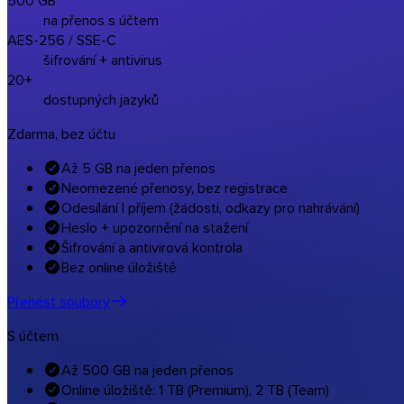
na přenos s účtem
AES-256 / SSE-C
šifrování + antivirus
20+
dostupných jazyků
Zdarma, bez účtu
Až 5 GB na jeden přenos
Neomezené přenosy, bez registrace
Odesílání I příjem (žádosti, odkazy pro nahrávání)
Heslo + upozornění na stažení
Šifrování a antivirová kontrola
Bez online úložiště
Přenést soubory
S účtem
Až 500 GB na jeden přenos
Online úložiště: 1 TB (Premium), 2 TB (Team)