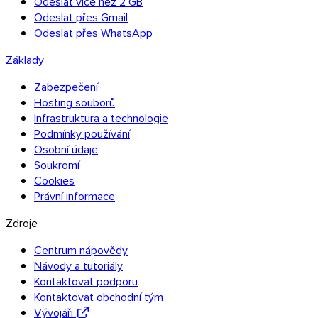
Odeslat více než 2 GB
Odeslat přes Gmail
Odeslat přes WhatsApp
Thunderbird
Základy
Zabezpečení
Hosting souborů
TransferNow na všech vašich zařízeních
Infrastruktura a technologie
Počítač, mobil, prohlížeč i e-mail — všude a zdarma.
Podmínky používání
Osobní údaje
Všechny aplikace
Soukromí
Cookies
Objevte API
Právní informace
Dokumentace API
Vyzkoušet API
Zdroje
Centrum nápovědy
Návody a tutoriály
TransferNow API
Kontaktovat podporu
Automatizujte své přenosy — zkušební verze
Kontaktovat obchodní tým
zdarma.
Vývojáři