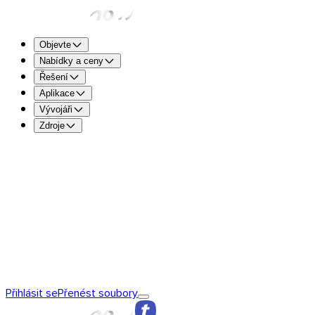
Objevte
Nabídky a ceny
Řešení
Aplikace
Vývojáři
Zdroje
TransferNow Free – pro všechny
5 GB na přenos pro rychlé
souborů.
TransferNow Premium – 1 uživatel
Pro profesionály.
TransferNow Team – 10 uživatelů
Pro týmy a malé a střední
TransferNow Enterprise – plán na míru
Pro střední a velké 
Objevte TransferNow
Základy TransferNow
TransferNow
Přihlásit se
Přenést soubory
Premium