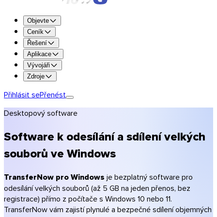
Vyzkoušejte všechny funkce zdarma po dobu 7 dní.
Objevte
Vyzkoušet Premium
Ceník
Řešení
Až 250 GB na přenos
Aplikace
1 TB úložiště
Vývojáři
Uchování až 365 dní
Zdroje
Personalizace (logo, barvy)
Šifrování a antivirová kontrola
Přihlásit se
Přenést
Získat Premium
Desktopový software
Získat Team
Získat Enterprise
Software k odesílání a sdílení velkých
Porovnat plány
souborů ve Windows
Ceník
Fotografové
TransferNow pro Windows
je bezplatný software pro
Videotvůrci a produkce
odesílání velkých souborů (až 5 GB na jeden přenos, bez
Kreativní agentury
registrace) přímo z počítače s Windows 10 nebo 11.
Architektura a stavebnictví
TransferNow vám zajistí plynulé a bezpečné sdílení objemných
Účetní