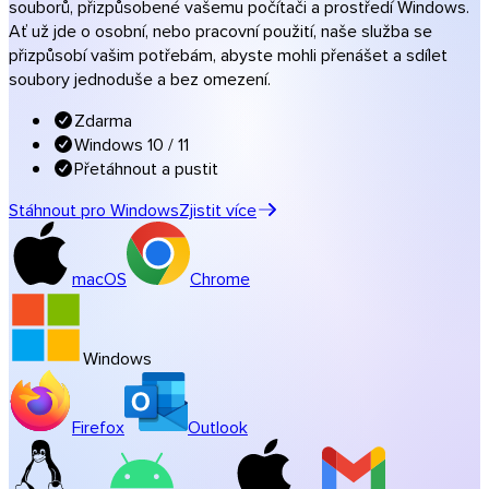
souborů, přizpůsobené vašemu počítači a prostředí Windows.
Hudba a studia
Ať už jde o osobní, nebo pracovní použití, naše služba se
přizpůsobí vašim potřebám, abyste mohli přenášet a sdílet
Všechna oborová řešení
soubory jednoduše a bez omezení.
Přenosy ve vašich barvách
Programy
Zdarma
Windows 10 / 11
Přetáhnout a pustit
Stáhnout pro Windows
Zjistit více
macOS
Chrome
Windows
Firefox
Outlook