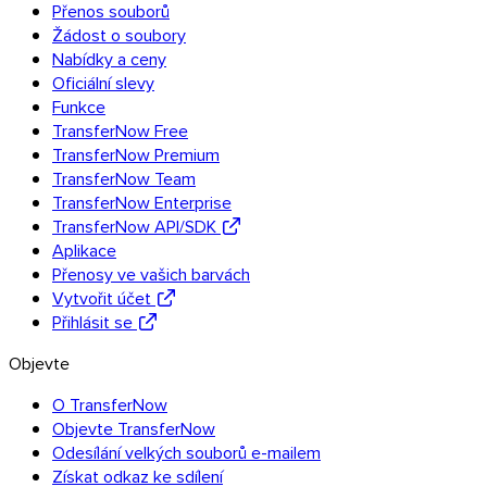
Přenos souborů
Žádost o soubory
Nabídky a ceny
Oficiální slevy
Funkce
TransferNow Free
TransferNow Premium
TransferNow Team
TransferNow Enterprise
TransferNow API/SDK
Aplikace
Přenosy ve vašich barvách
Vytvořit účet
Přihlásit se
Objevte
O TransferNow
Objevte TransferNow
Odesílání velkých souborů e-mailem
Získat odkaz ke sdílení
Outlook