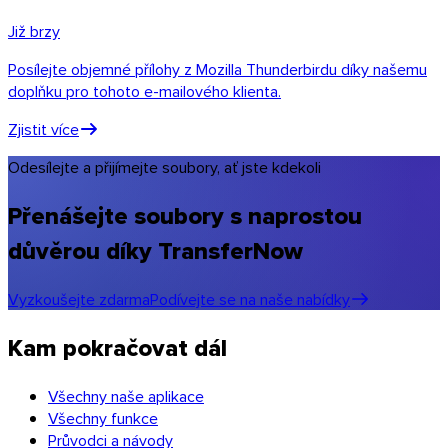
Již brzy
Posílejte objemné přílohy z Mozilla Thunderbirdu díky našemu
doplňku pro tohoto e-mailového klienta.
Zjistit více
Odesílejte a přijímejte soubory, ať jste kdekoli
Přenášejte soubory s naprostou
důvěrou díky TransferNow
Vyzkoušejte zdarma
Podívejte se na naše nabídky
Chrome & Gmail
Kam pokračovat dál
Všechny naše aplikace
Všechny funkce
Průvodci a návody