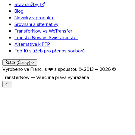
Stav služby
Objevte API
Blog
Novinky v produktu
Návody a tutoriály
Srovnání a alternativy
Odeslat všechny typy souborů
TransferNow vs WeTransfer
Blog
Podpora a FAQ
TransferNow vs SwissTransfer
Kontaktovat podporu
Alternativa k FTP
Top 10 služeb pro přenos souborů
Dostupné jazyky
Stav služby
CS
(
Česky
)
Vyrobeno ve Francii s ❤️ a spoustou ☕.
2013 – 2026 ©
TransferNow — Všechna práva vyhrazena