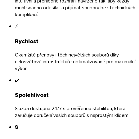
Intuitivní a přehledné rozhraní navržené tak, aby každý
mohl snadno odesílat a přijímat soubory bez technických
komplikací.
⚡
Rychlost
Okamžité přenosy i těch největších souborů díky
celosvětové infrastruktuře optimalizované pro maximální
výkon.
✔️
Spolehlivost
iOS
Služba dostupná 24/7 s prověřenou stabilitou, která
zaručuje doručení vašich souborů s naprostým klidem.
🔒