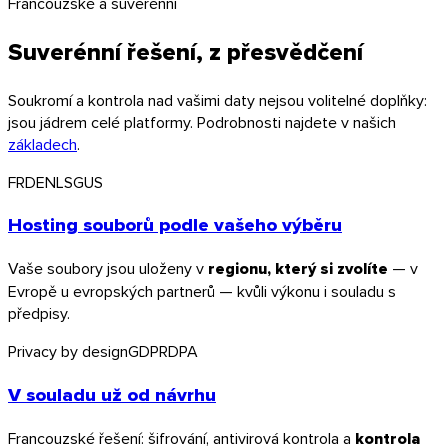
Francouzské a suverénní
Suverénní řešení, z přesvědčení
Soukromí a kontrola nad vašimi daty nejsou volitelné doplňky:
jsou jádrem celé platformy. Podrobnosti najdete v našich
základech
.
FR
DE
NL
SG
US
Hosting souborů podle vašeho výběru
Vaše soubory jsou uloženy v
regionu, který si zvolíte
— v
Evropě u evropských partnerů — kvůli výkonu i souladu s
předpisy.
Privacy by design
GDPR
DPA
V souladu už od návrhu
Firefox
Francouzské řešení: šifrování, antivirová kontrola a
kontrola