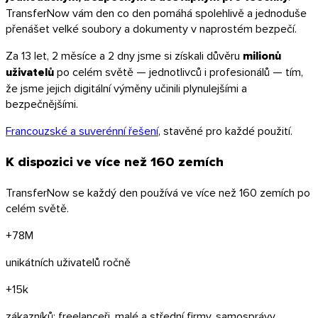
TransferNow vám den co den pomáhá spolehlivě a jednoduše
přenášet velké soubory a dokumenty v naprostém bezpečí.
Za
13 let, 2 měsíce a 2 dny
jsme si získali důvěru
milionů
uživatelů
po celém světě — jednotlivců i profesionálů — tím,
že jsme jejich digitální výměny učinili plynulejšími a
bezpečnějšími.
Francouzské a suverénní řešení
, stavěné pro každé použití.
Windows
K dispozici ve více než
160 zemích
TransferNow se každý den používá ve více než 160 zemích po
celém světě.
+78M
unikátních uživatelů ročně
+15k
zákazníků: freelanceři, malé a střední firmy, samosprávy,