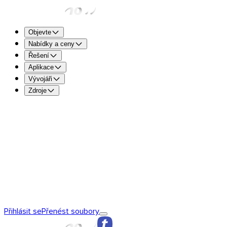
Objevte
Nabídky a ceny
Řešení
Aplikace
Vývojáři
Zdroje
TransferNow Free – pro všechny
5 GB na přenos pro rychlé
souborů.
TransferNow Premium – 1 uživatel
Pro profesionály.
TransferNow Team – 10 uživatelů
Pro týmy a malé a střední
TransferNow Enterprise – plán na míru
Pro střední a velké 
Objevte TransferNow
Základy TransferNow
TransferNow
Přihlásit se
Přenést soubory
Premium