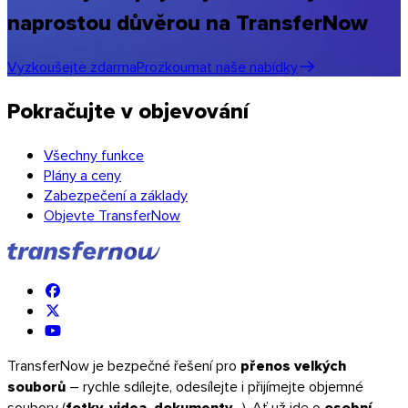
naprostou důvěrou na TransferNow
Vyzkoušejte zdarma
Prozkoumat naše nabídky
Pokračujte v objevování
Všechny funkce
Plány a ceny
Zabezpečení a základy
Objevte TransferNow
TransferNow je bezpečné řešení pro
přenos velkých
souborů
– rychle sdílejte, odesílejte i přijímejte objemné
soubory (
fotky, videa, dokumenty
…). Ať už jde o
osobní,