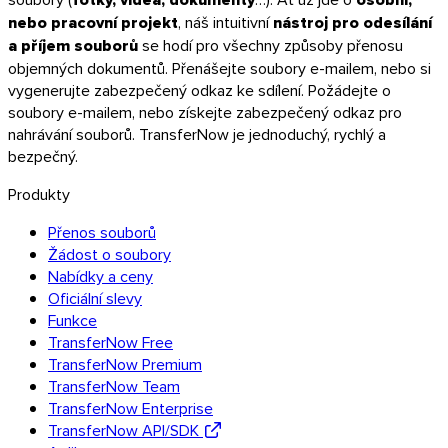
nebo pracovní projekt
, náš intuitivní
nástroj pro odesílání
a příjem souborů
se hodí pro všechny způsoby přenosu
objemných dokumentů. Přenášejte soubory e-mailem, nebo si
Thunderbird
vygenerujte zabezpečený odkaz ke sdílení. Požádejte o
soubory e-mailem, nebo získejte zabezpečený odkaz pro
nahrávání souborů. TransferNow je jednoduchý, rychlý a
TransferNow na všech vašich zařízeních
bezpečný.
Počítač, mobil, prohlížeč i e-mail — všude a zdarma.
Produkty
Všechny aplikace
Přenos souborů
Žádost o soubory
Objevte API
Nabídky a ceny
Dokumentace API
Oficiální slevy
Vyzkoušet API
Funkce
TransferNow Free
TransferNow Premium
TransferNow API
TransferNow Team
TransferNow Enterprise
Automatizujte své přenosy — zkušební verze
TransferNow API/SDK
zdarma.