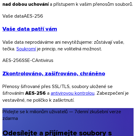
nad dobou uchování
a přístupem k vašim přenosům souborů.
Vaše data
AES-256
Vaše data patří vám
Vaše data neprodáváme ani nevytěžujeme: zůstávají vaše,
tečka.
Soukromí
je princip, ne volitelná možnost.
AES-256
SSE-C
Antivirus
Zkontrolováno, zašifrováno, chráněno
Přenosy šifrované přes SSL/TLS, soubory uložené se
šifrováním
AES-256
a
antivirovou kontrolou
. Zabezpečení je
vestavěné, ne políčko k zaškrtnutí.
Přidejte se k milionům uživatelů — 7denní zkušební verze
zdarma
Odesílejte a přijímejte soubory s
Outlook