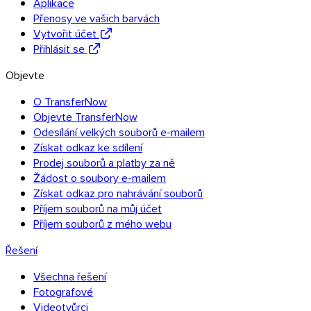
Aplikace
Objevte API
Přenosy ve vašich barvách
Vytvořit účet
Návody a tutoriály
Přihlásit se
Odeslat všechny typy souborů
Blog
Objevte
Podpora a FAQ
Kontaktovat podporu
O TransferNow
Objevte TransferNow
Dostupné jazyky
Stav služby
Odesílání velkých souborů e-mailem
Získat odkaz ke sdílení
Prodej souborů a platby za ně
Žádost o soubory e-mailem
Získat odkaz pro nahrávání souborů
Příjem souborů na můj účet
Příjem souborů z mého webu
Řešení
Všechna řešení
Fotografové
Videotvůrci