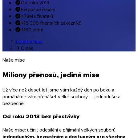
Od roku 2013
Hudba a studia
Evropské řešení
Všechna oborová řešení
+78M uživatelů
Přenosy ve vašich barvách
+15 000 firemních zákazníků
+160 zemí
Programy
TransferNow
O nás
Naše mise
Miliony přenosů, jediná mise
Už více než deset let jsme vám každý den po boku a
pomáháme vám přenášet velké soubory — jednoduše a
bezpečně.
Od roku 2013 bez přestávky
Naše mise: učinit odesílání a přijímání velkých souborů
jednoduchým, bezpečným a dostupným pro všechny
.