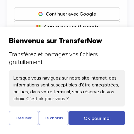
Continuer avec Google
Continuer avec Microsoft
Bienvenue sur TransferNow
Continuer avec Apple
Transférez et partagez vos fichiers
gratuitement
Vos préférences cookies
Lorsque vous naviguez sur notre site internet, des
informations sont susceptibles d'être enregistrées,
Les cookies nécessaires
ou lues, dans votre terminal, sous réserve de vos
choix. C'est ok pour vous ?
Cloudflare : Ce cookie aide au chargement
des pages et à l'authentification des
utilisateurs
OK pour moi
Refuser
Je choisis
Plausible : Mesure l'audience de notre site