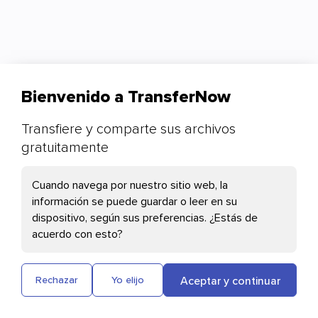
Bienvenido a TransferNow
Transfiere y comparte sus archivos
gratuitamente
Sus preferencias de cookies
Cuando navega por nuestro sitio web, la
información se puede guardar o leer en su
dispositivo, según sus preferencias. ¿Estás de
Las cookies necesarias
acuerdo con esto?
Cloudflare: esta cookie ayuda con la carga
de páginas y la autenticación de usuarios
Descubrir TransferNow
Aceptar y continuar
Rechazar
Yo elijo
Soporte
Status del servicio
Desarrolladores
Plausible: Mide la audiencia de nuestro sitio
Condiciones
Confidencialidad
Idiomas disponibles