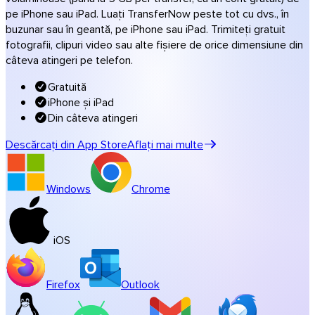
Muzică și studiouri
pe iPhone sau iPad. Luați TransferNow peste tot cu dvs., în
buzunar sau în geantă, pe iPhone sau iPad. Trimiteți gratuit
Toate soluțiile pe domenii
fotografii, clipuri video sau alte fișiere de orice dimensiune din
Transferuri în culorile dvs.
câteva atingeri pe telefon.
Software
Gratuită
iPhone și iPad
Din câteva atingeri
Descărcați din App Store
Aflați mai multe
Windows
Chrome
iOS
Firefox
Outlook