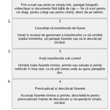
Prin e-mail sau printr-un simplu link, partajați fotografii,
videoclipuri și documente fără bătăi de cap — fie că sunt pentru
cei dragi, pentru colegi sau pentru clienți, direct de pe telefon.
2
Consultați-vă transferurile de fișiere
Intrați în ecranul de gestionare a transferurilor ca să urmăriți
stadiul trimiterilor, să partajați fișierele sau să le descărcați
oricând.
3
Aveți transferurile sub control
Urmăriți toate fișierele trimise, primite sau salvate și primiți
notificări în timp real, ca să știți mereu unde au ajuns partajările
dvs.
4
Previzualizați și descărcați fișierele
Accesați fișierele trimise și primite, deschideți-le pentru
previzualizare înainte de descărcare și recuperați-le simplu,
oricând.
Outlook