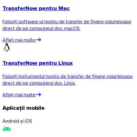
Descoperiți API-ul
TransferNow pentru Mac
Tutoriale și ghiduri
Folosiți software-ul nostru de transfer de fișiere voluminoase
Trimiteți orice tip de fișier
direct de pe computerul dvs. macOS.
Blog
Suport și FAQ
Aflați mai multe
Contactați suportul
Limbi disponibile
Starea serviciului
TransferNow pentru Linux
Folosiți instrumentul nostru de transfer de fișiere voluminoase
direct de pe computerul dvs. Linux.
Aflați mai multe
Aplicații mobile
Android și iOS