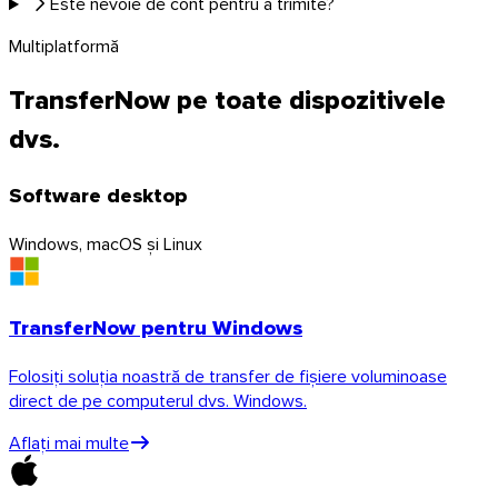
Este nevoie de cont pentru a trimite?
Multiplatformă
Thunderbird
TransferNow pe toate dispozitivele
dvs.
TransferNow pe toate dispozitivele dvs.
Software desktop
Desktop, mobil, browser și e-mail — peste tot, gratuit.
Windows, macOS și Linux
Toate aplicațiile
Descoperiți API-ul
Documentație API
TransferNow pentru Windows
Încercați API-ul
Folosiți soluția noastră de transfer de fișiere voluminoase
direct de pe computerul dvs. Windows.
API TransferNow
Aflați mai multe
Automatizați-vă transferurile — încercare
gratuită.