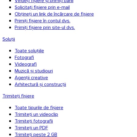
Vindeți fișiere și primiți banii
Solicitați fișiere prin e-mail
Obțineți un link de încărcare de fișiere
Primiți fișiere în contul dvs.
Primiți fișiere prin site-ul dvs.
Soluții
Toate soluțiile
Fotografi
Videografi
Muzică și studiouri
Agenții creative
Arhitectură și construcții
Trimiteți fișiere
Toate tipurile de fișiere
Trimiteți un videoclip
Trimiteți fotografii
Trimiteți un PDF
Trimiteți peste 2 GB