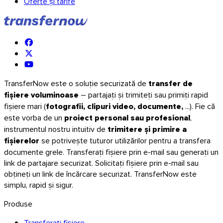
Oferte și tarife
TransferNow este o soluție securizată de
transfer de
fișiere voluminoase
– partajați și trimiteți sau primiți rapid
fișiere mari (
fotografii, clipuri video, documente,
...). Fie că
este vorba de un
proiect personal sau profesional
,
instrumentul nostru intuitiv de
trimitere și primire a
fișierelor
se potrivește tuturor utilizărilor pentru a transfera
documente grele. Transferați fișiere prin e-mail sau generați un
link de partajare securizat. Solicitați fișiere prin e-mail sau
obțineți un link de încărcare securizat. TransferNow este
simplu, rapid și sigur.
Produse
Transferați fișiere