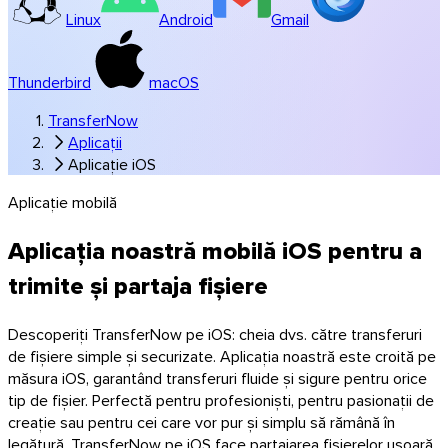
Linux
Android
Gmail
Thunderbird
macOS
TransferNow
Aplicații
Aplicație iOS
Aplicație mobilă
Windows
Aplicația noastră mobilă iOS pentru a
trimite și partaja fișiere
Descoperiți TransferNow pe iOS: cheia dvs. către transferuri
de fișiere simple și securizate. Aplicația noastră este croită pe
măsura iOS, garantând transferuri fluide și sigure pentru orice
tip de fișier. Perfectă pentru profesioniști, pentru pasionații de
creație sau pentru cei care vor pur și simplu să rămână în
legătură, TransferNow pe iOS face partajarea fișierelor ușoară