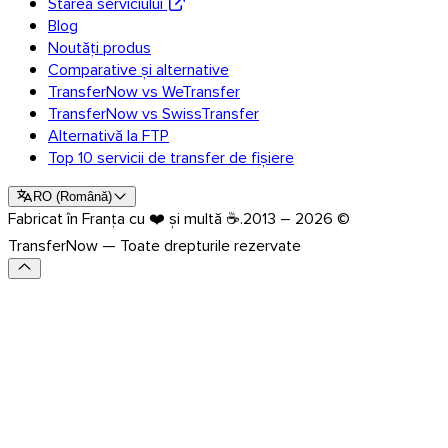
Starea serviciului
Blog
Noutăți produs
Comparative și alternative
TransferNow vs WeTransfer
TransferNow vs SwissTransfer
Alternativă la FTP
Top 10 servicii de transfer de fișiere
RO
(
Română
)
Fabricat în Franța cu ❤️ și multă ☕.
2013 – 2026 ©
TransferNow — Toate drepturile rezervate