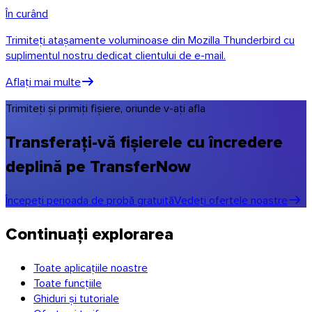
În curând
Trimiteți atașamente voluminoase din Mozilla Thunderbird cu
suplimentul nostru dedicat clientului de e-mail.
Aflați mai multe
Trimiteți și primiți fișiere, oriunde v-ați afla
Transferați-vă fișierele cu încredere
deplină pe TransferNow
Începeți perioada de probă gratuită
Vedeți ofertele noastre
Continuați explorarea
Toate aplicațiile noastre
Toate funcțiile
Ghiduri și tutoriale