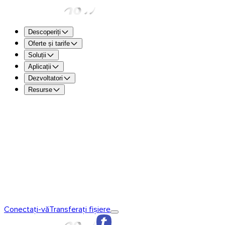
Descoperiți
Oferte și tarife
Soluții
Aplicații
Dezvoltatori
Resurse
TransferNow Free – Pentru toți
5 GB per transfer pentru a t
gratuit.
TransferNow Premium – 1 utilizator
Pentru profesioniști.
TransferNow Team – 10 utilizatori
Pentru echipe și întreprind
TransferNow Enterprise – Plan personalizat
Pentru întreprin
Descoperiți TransferNow
Fundamentele TransferNow
TransferNow
Conectați-vă
Transferați fișiere
Premium