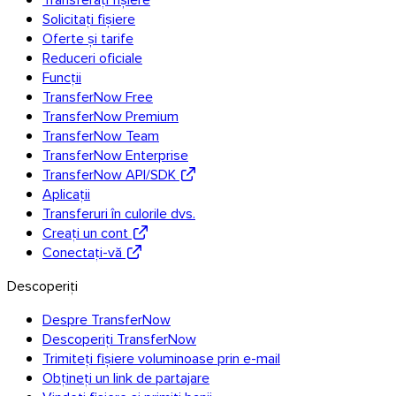
Solicitați fișiere
Oferte și tarife
Reduceri oficiale
Funcții
TransferNow Free
TransferNow Premium
TransferNow Team
TransferNow Enterprise
TransferNow API/SDK
Aplicații
Transferuri în culorile dvs.
Creați un cont
Conectați-vă
Descoperiți
Despre TransferNow
Descoperiți TransferNow
Trimiteți fișiere voluminoase prin e-mail
Obțineți un link de partajare