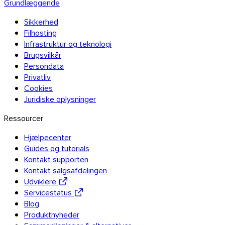
Grundlæggende
Sikkerhed
Filhosting
Thunderbird
Infrastruktur og teknologi
Brugsvilkår
Persondata
TransferNow på alle dine enheder
Privatliv
Cookies
Computer, mobil, browser og e-mail — overalt, gratis.
Juridiske oplysninger
Alle apps
Ressourcer
Opdag API’en
Hjælpecenter
API-dokumentation
Guides og tutorials
Prøv API’en
Kontakt supporten
Kontakt salgsafdelingen
Udviklere
TransferNow API
Servicestatus
Blog
Automatiser dine overførsler — gratis
Produktnyheder
prøveperiode.