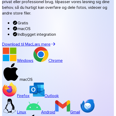
privat eller professionel brug, tilpasser vores løsning sig dine
Musik & studier
behov, så du hurtigt kan overføre og dele fotos, videoer og
andre store filer.
Alle brancheløsninger
Overførsler med dit brand
Gratis
Software
macOS
Indbygget integration
Download til Mac
Læs mere
Windows
Chrome
macOS
Firefox
Outlook
Linux
Android
Gmail