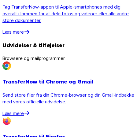
Tag TransferNow-appen til Apple-smartphones med dig
overalt i lommen for at dele fotos og videoer eller alle andre
store dokumenter.
Læs mere
Udvidelser & tilføjelser
Browsere og mailprogrammer
TransferNow til Chrome og Gmail
Send store filer fra din Chrome-browser og din Gmail-indbakke
iOS
med vores officielle udvidelse.
Læs mere
TransferNow til Firefox