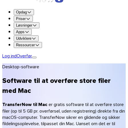
Prøv alle funktionerne gratis i 7 dage.
Opdag
Prøv Premium
Priser
Løsninger
Op til 250 GB pr. overførsel
Apps
1 TB lagerplads
Udviklere
Opbevaring i op til 365 dage
Ressourcer
Tilpasning til dit brand (logo, farver)
Kryptering og antivirus-scanning
Log ind
Overfør
Få Premium
Desktop-software
Få Team
Få Enterprise
Software til at overføre store filer
Sammenlign planer
med Mac
Priser
Fotografer
TransferNow til Mac
er gratis software til at overføre store
Videografer & produktion
filer (op til 5 GB pr. overførsel, uden registrering) direkte fra din
Kreative bureauer
macOS-computer. TransferNow sikrer en glidende og sikker
Arkitektur & byggeri
fildelingsoplevelse, tilpasset din Mac. Uanset om det er til
Revisorer