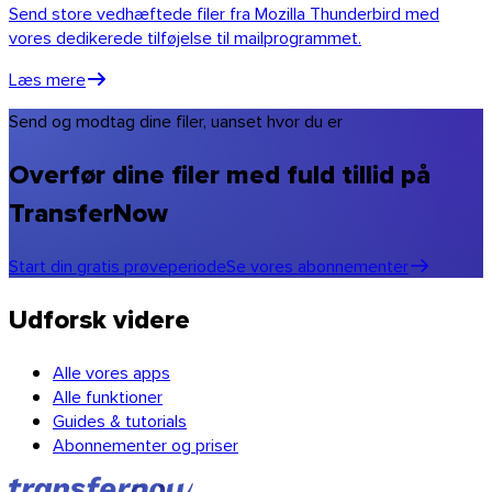
Send store vedhæftede filer fra Mozilla Thunderbird med
vores dedikerede tilføjelse til mailprogrammet.
Læs mere
Send og modtag dine filer, uanset hvor du er
Overfør dine filer med fuld tillid på
TransferNow
Start din gratis prøveperiode
Se vores abonnementer
Udforsk videre
Chrome & Gmail
Alle vores apps
Alle funktioner
Guides & tutorials
Abonnementer og priser