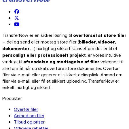
TransferNow er en sikker løsning til
overførsel af store filer
– del og send eller modtag store filer (
billeder, videoer,
dokumenter,
...) hurtigt og sikkert. Uanset om det er til et
personligt eller professionelt projekt
, er vores intuitive
værktøj til
afsendelse og modtagelse af filer
velegnet til
alle formål, når du skal overføre store dokumenter. Overfør
filer via e-mail, eller generer et sikkert delingslink. Anmod om
filer via e-mail, eller få et sikkert uploadlink. TransferNow er
enkelt, hurtigt og sikkert.
Produkter
Overfør filer
Firefox
Anmod om filer
Tilbud og priser
Officielle rabatter