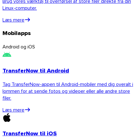
Brug vores værktøj til overførsel af store filer direkte fra din
Linux-computer.
Læs mere
Linux
Mobilapps
Mobil
Android og iOS
TransferNow til Android
Tag TransferNow-appen til Android-mobiler med dig overalt i
lommen for at sende fotos og videoer eller alle andre store
filer.
Læs mere
TransferNow til iOS