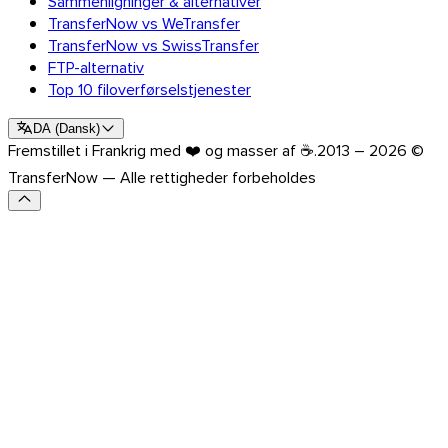
Sammenligninger & alternativer
TransferNow vs WeTransfer
Opdag API’en
TransferNow vs SwissTransfer
Vejledninger og guides
FTP-alternativ
Send alle filtyper
Top 10 filoverførselstjenester
Blog
Support & FAQ
DA
(
Dansk
)
Kontakt support
Fremstillet i Frankrig med ❤️ og masser af ☕.
2013 – 2026 ©
Tilgængelige sprog
TransferNow — Alle rettigheder forbeholdes
Status på tjenesten