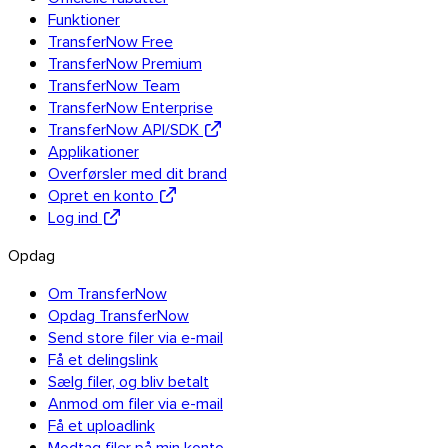
Funktioner
TransferNow Free
TransferNow Premium
TransferNow Team
TransferNow Enterprise
TransferNow API/SDK
Applikationer
Overførsler med dit brand
Opret en konto
Log ind
Opdag
Om TransferNow
Opdag TransferNow
Send store filer via e-mail
Få et delingslink
Sælg filer, og bliv betalt
Anmod om filer via e-mail
Få et uploadlink
Outlook
Modtag filer på min konto