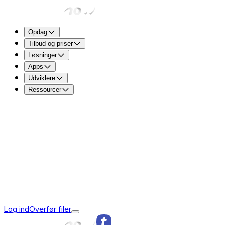
Opdag
Tilbud og priser
Løsninger
Apps
Udviklere
Ressourcer
TransferNow Free – For alle
5 GB pr. overførsel til at send
TransferNow Premium – 1 bruger
Til professionelle.
TransferNow Team – 10 brugere
Til teams samt små og m
TransferNow Enterprise – Tilpasset plan
Til mellemstore o
Oplev TransferNow
TransferNows fundament
TransferNow
Log ind
Overfør filer
Premium