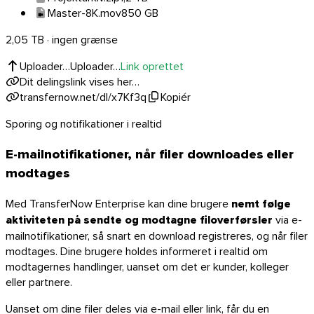
Master-8K.mov
850 GB
2,05 TB · ingen grænse
Uploader…
Uploader…
Link oprettet
Dit delingslink vises her…
transfernow.net/dl/x7Kf3q
Kopiér
Sporing og notifikationer i realtid
Android
E-mailnotifikationer, når filer downloades eller
Udvidelser
modtages
Med TransferNow Enterprise kan dine brugere
nemt følge
aktiviteten på sendte og modtagne filoverførsler
via e-
mailnotifikationer, så snart en download registreres, og når filer
modtages. Dine brugere holdes informeret i realtid om
modtagernes handlinger, uanset om det er kunder, kolleger
eller partnere.
Uanset om dine filer deles via e-mail eller link, får du en