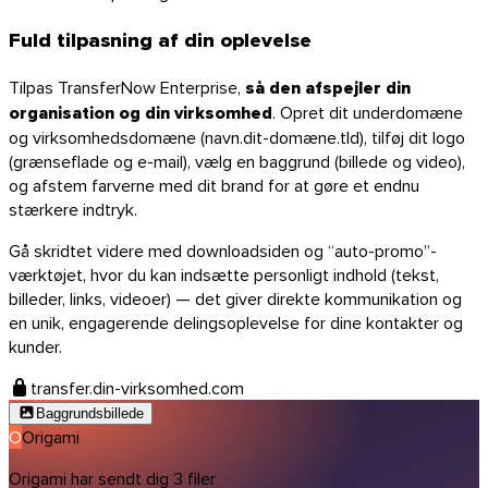
Fuld tilpasning af din oplevelse
Tilpas TransferNow Enterprise,
så den afspejler din
organisation og din virksomhed
. Opret dit underdomæne
og virksomhedsdomæne (navn.dit-domæne.tld), tilføj dit logo
(grænseflade og e-mail), vælg en baggrund (billede og video),
og afstem farverne med dit brand for at gøre et endnu
stærkere indtryk.
Gå skridtet videre med downloadsiden og “auto-promo”-
værktøjet, hvor du kan indsætte personligt indhold (tekst,
billeder, links, videoer) — det giver direkte kommunikation og
en unik, engagerende delingsoplevelse for dine kontakter og
kunder.
transfer.din-virksomhed.com
Baggrundsbillede
O
Origami
Origami har sendt dig 3 filer