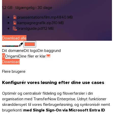
1,2 GB · tilgængelig i 30 dage
praesentationsfilm.mp4
840 MB
kampagnegrafik.zip
310 MB
brandguide.pdf
12 MB
Download alle
Dit domæne
Dit logo
Din baggrund
O
Origami
Dine filer er klar
Download
Flere brugere
Konfigurér vores løsning efter dine use cases
Optimér og centralisér fildeling og filoverførsler i din
organisation med TransferNow Enterprise. Udnyt funktioner
skræddersyet til vores flerbrugerløsning, og synkronisér nemt
brugerkonti
med Single Sign-On via Microsoft Entra ID