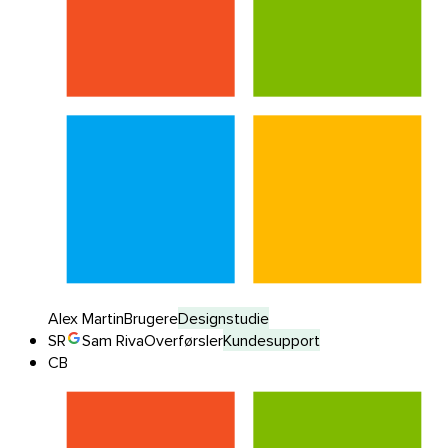
Alex Martin
Brugere
Designstudie
SR
Sam Riva
Overførsler
Kundesupport
CB