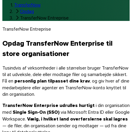
TransferNow
Opdag
TransferNow Entreprise
TransferNow Entreprise
Opdag TransferNow Enterprise til
store organisationer
Tusindvis af virksomheder i alle størrelser bruger TransferNow
til at udveksle, dele eller modtage filer og samarbejde sikkert.
Få en
personlig plan tilpasset dine krav
, og giv hver af dine
medarbejdere eller agenter en TransferNow-konto knyttet til
din organisation.
TransferNow Enterprise udrulles hurtigt
i din organisation
med
Single Sign-On (SSO)
via Microsoft Entra ID eller Google
macOS
Workspace.
Vælg, i hvilket land overførslerne skal lagres
— de filer, din organisation sender og modtager — ud fra dine
krav til databeskyttelse.