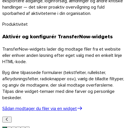
eksportere adgange, loginforsøg, ændringer og andre kritiske
handlinger — det sikrer proaktiv overvågning og fuld
sporbarhed af aktiviteterne i din organisation.
Produktivitet
Aktivér og konfigurér TransferNow-widgets
TransferNow-widgets lader dig modtage filer fra et website
eller enhver anden løsning efter eget valg med en enkelt linje
HTML-kode.
Byg dine tilpassede formularer (tekstfelter, rullelister,
afkrydsningsfelter, radioknapper osv.), vælg de tilladte filtyper,
og angiv de modtagere, der skal modtage overførslerne.
Tilpas dine widget-temaer med dine farver og personlige
beskeder.
Sådan modtager du filer via en widget