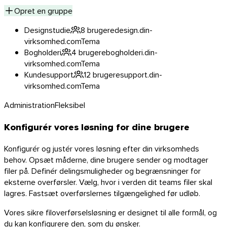
Opret en gruppe
Designstudie
8 brugere
design.din-
virksomhed.com
Tema
Bogholderi
4 brugere
bogholderi.din-
virksomhed.com
Tema
Kundesupport
12 brugere
support.din-
virksomhed.com
Tema
Administration
Fleksibel
Konfigurér vores løsning for dine brugere
Konfigurér og justér vores løsning efter din virksomheds
behov. Opsæt måderne, dine brugere sender og modtager
filer på. Definér delingsmuligheder og begrænsninger for
eksterne overførsler. Vælg, hvor i verden dit teams filer skal
lagres. Fastsæt overførslernes tilgængelighed før udløb.
Vores sikre filoverførselsløsning er designet til alle formål, og
du kan konfigurere den, som du ønsker.