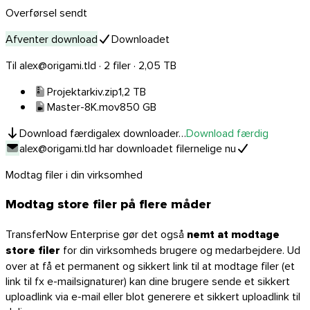
Overførsel sendt
Afventer download
Downloadet
Til alex@origami.tld · 2 filer · 2,05 TB
Projektarkiv.zip
1,2 TB
Master-8K.mov
850 GB
Download færdig
alex downloader…
Download færdig
alex@origami.tld har downloadet filerne
lige nu
Modtag filer i din virksomhed
Modtag store filer på flere måder
TransferNow Enterprise gør det også
nemt at modtage
store filer
for din virksomheds brugere og medarbejdere. Ud
over at få et permanent og sikkert link til at modtage filer (et
link til fx e-mailsignaturer) kan dine brugere sende et sikkert
uploadlink via e-mail eller blot generere et sikkert uploadlink til
Outlook