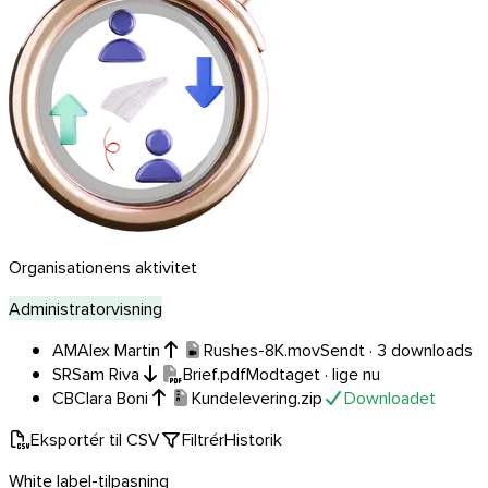
Organisationens aktivitet
Administratorvisning
AM
Alex Martin
Rushes-8K.mov
Sendt · 3 downloads
SR
Sam Riva
Brief.pdf
Modtaget · lige nu
CB
Clara Boni
Kundelevering.zip
Downloadet
Eksportér til CSV
Filtrér
Historik
White label-tilpasning