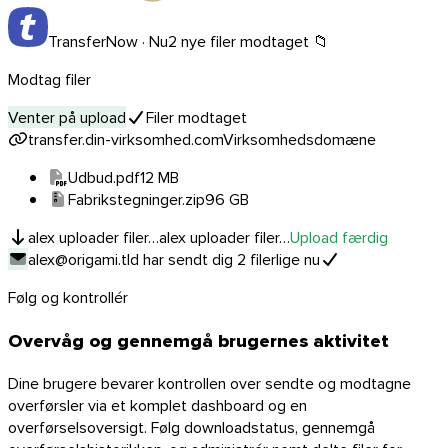
TransferNow · Nu
2 nye filer modtaget 📁
Thunderbird
Modtag filer
Venter på upload
Filer modtaget
transfer.din-virksomhed.com
Virksomhedsdomæne
TransferNow på alle dine enheder
Udbud.pdf
12 MB
Computer, mobil, browser og e-mail — overalt, gratis.
Fabrikstegninger.zip
96 GB
Alle apps
alex uploader filer…
alex uploader filer…
Upload færdig
alex@origami.tld har sendt dig 2 filer
lige nu
Opdag API’en
API-dokumentation
Følg og kontrollér
Prøv API’en
Overvåg og gennemgå brugernes aktivitet
TransferNow API
Dine brugere bevarer kontrollen over sendte og modtagne
overførsler via et komplet dashboard og en
Automatiser dine overførsler — gratis
overførselsoversigt. Følg downloadstatus, gennemgå
prøveperiode.