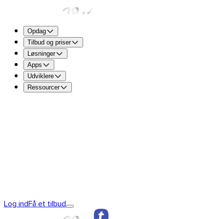
Opdag
Tilbud og priser
Løsninger
Apps
Udviklere
Ressourcer
TransferNow Free – For alle
5 GB pr. overførsel til at send
TransferNow Premium – 1 bruger
Til professionelle.
TransferNow Team – 10 brugere
Til teams samt små og m
TransferNow Enterprise – Tilpasset plan
Til mellemstore o
Oplev TransferNow
TransferNows fundament
TransferNow
Log ind
Få et tilbud
Premium