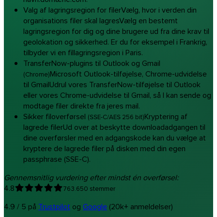
Valg af lagringsregion for filer
Vælg, hvor i verden din
organisations filer skal lagres
Vælg en bestemt
lagringsregion for dig og dine brugere ud fra dine krav til
geolokation og sikkerhed. Er du for eksempel i Frankrig,
tilbyder vi en fillagringsregion i Paris.
TransferNow-plugins til Outlook og Gmail
Microsoft Outlook-tilføjelse, Chrome-udvidelse
(Chrome)
til Gmail
Udrul vores TransferNow-tilføjelse til Outlook
eller vores Chrome-udvidelse til Gmail, så I kan sende og
Windows
modtage filer direkte fra jeres mail.
Sikker filoverførsel
Kryptering af
(SSE-C/AES 256 bit)
lagrede filer
Ud over at beskytte downloadadgangen til
dine overførsler med en adgangskode kan du vælge at
kryptere de lagrede filer på disken med din egen
passphrase (SSE-C).
Gennemsnitlig vurdering efter mindst én overførsel:
4.8
763.650 stemmer
4.9 / 5 på
Trustpilot
og
Google
(20k+ anmeldelser)