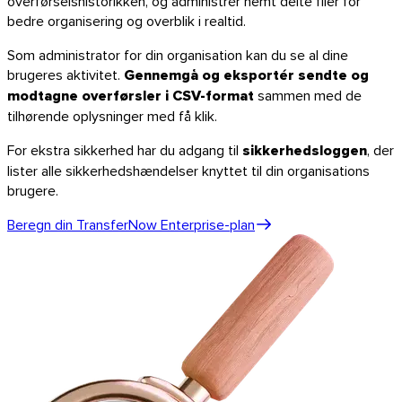
overførselshistorikken, og administrér nemt delte filer for
Opdag API’en
bedre organisering og overblik i realtid.
Vejledninger og guides
Som administrator for din organisation kan du se al dine
Send alle filtyper
brugeres aktivitet.
Gennemgå og eksportér sendte og
Blog
modtagne overførsler i CSV-format
sammen med de
Support & FAQ
tilhørende oplysninger med få klik.
Kontakt support
For ekstra sikkerhed har du adgang til
sikkerhedsloggen
, der
Tilgængelige sprog
Status på tjenesten
lister alle sikkerhedshændelser knyttet til din organisations
brugere.
Beregn din TransferNow Enterprise-plan