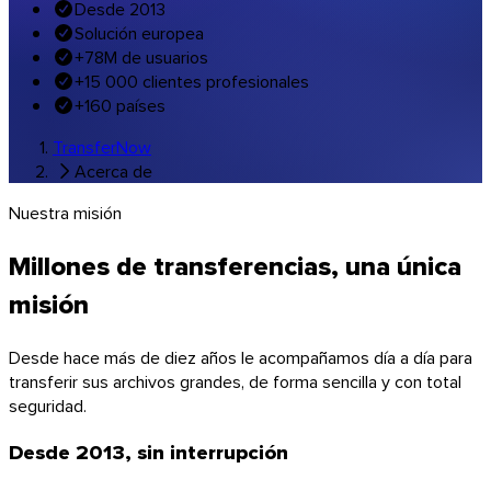
Desde 2013
Música y estudios
Solución europea
Todas las soluciones por sector
+78M de usuarios
Transferencias con su marca
+15 000 clientes profesionales
+160 países
Software
TransferNow
Acerca de
Nuestra misión
Millones de transferencias, una única
misión
Desde hace más de diez años le acompañamos día a día para
transferir sus archivos grandes, de forma sencilla y con total
seguridad.
Desde 2013, sin interrupción