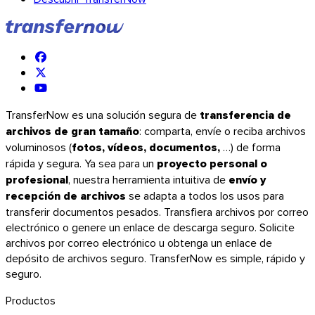
Thunderbird
TransferNow en todos sus dispositivos
TransferNow es una solución segura de
transferencia de
archivos de gran tamaño
: comparta, envíe o reciba archivos
Escritorio, móvil, navegador y correo — en todas partes, gratis.
voluminosos (
fotos, vídeos, documentos,
…) de forma
Todas las apps
rápida y segura. Ya sea para un
proyecto personal o
profesional
, nuestra herramienta intuitiva de
envío y
Descubrir la API
recepción de archivos
se adapta a todos los usos para
Documentación de la API
transferir documentos pesados. Transfiera archivos por correo
Probar la API
electrónico o genere un enlace de descarga seguro. Solicite
archivos por correo electrónico u obtenga un enlace de
depósito de archivos seguro. TransferNow es simple, rápido y
API de TransferNow
seguro.
Automatice sus transferencias — prueba
Productos
gratuita.