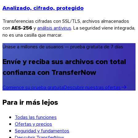
Analizado, cifrado, protegido
Transferencias cifradas con SSL/TLS, archivos almacenados
con
AES-256
y
análisis antivirus
. La seguridad viene integrada,
no es una casilla que marcar.
Únase a millones de usuarios — prueba gratuita de 7 días
Envíe y reciba sus archivos con total
confianza con TransferNow
Comience su prueba gratuita
Descubrir nuestras ofertas
Para ir más lejos
Todas las funciones
Ofertas y precios
Seguridad y fundamentos
Descubrir TransferNow