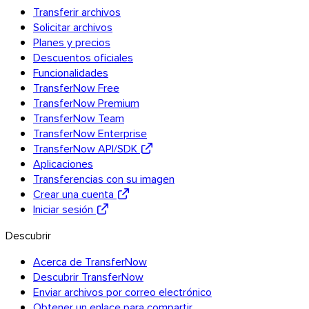
Transferir archivos
Descubrir la API
Solicitar archivos
Tutoriales y guías
Planes y precios
Enviar todo tipo de archivos
Descuentos oficiales
El blog
Funcionalidades
Soporte y FAQ
TransferNow Free
Contactar con soporte
TransferNow Premium
TransferNow Team
Idiomas disponibles
Estado del servicio
TransferNow Enterprise
TransferNow API/SDK
Aplicaciones
Transferencias con su imagen
Crear una cuenta
Iniciar sesión
Descubrir
Acerca de TransferNow
Descubrir TransferNow
Enviar archivos por correo electrónico
Obtener un enlace para compartir