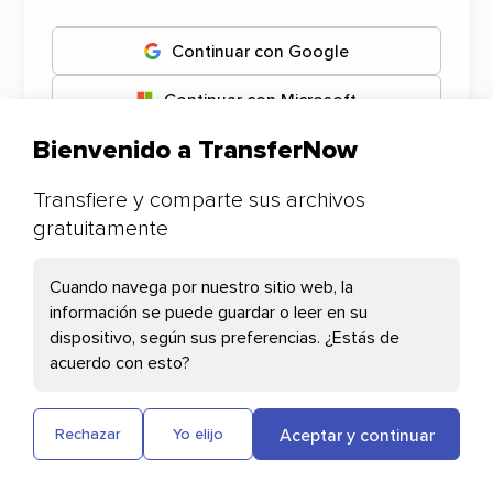
Continuar con Google
Continuar con Microsoft
Bienvenido a TransferNow
Continuar con Apple
Transfiere y comparte sus archivos
gratuitamente
Sus preferencias de cookies
Cuando navega por nuestro sitio web, la
información se puede guardar o leer en su
dispositivo, según sus preferencias. ¿Estás de
Las cookies necesarias
acuerdo con esto?
Cloudflare: esta cookie ayuda con la carga
de páginas y la autenticación de usuarios
Aceptar y continuar
Rechazar
Yo elijo
Plausible: Mide la audiencia de nuestro sitio