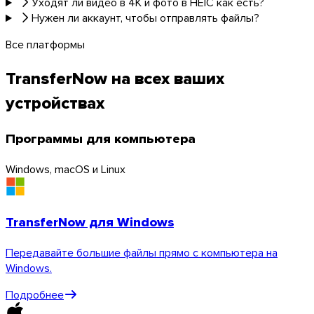
Уходят ли видео в 4K и фото в HEIC как есть?
Нужен ли аккаунт, чтобы отправлять файлы?
Все платформы
Thunderbird
TransferNow на всех ваших
устройствах
TransferNow на всех ваших устройствах
Компьютер, смартфон, браузер и почта — везде и бесплатно
Программы для компьютера
Все приложения
Windows, macOS и Linux
Обзор API
Документация API
Попробовать API
TransferNow для Windows
Передавайте большие файлы прямо с компьютера на
TransferNow API
Windows.
Автоматизируйте передачи — бесплатный
Подробнее
пробный период.