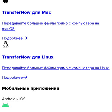
Обзор API
TransferNow для Mac
Руководства и инструкции
Отправка файлов любых
Передавайте большие файлы прямо с компьютера на
форматов
macOS.
Блог
Поддержка и FAQ
Подробнее
Связаться с поддержкой
Доступные языки
Статус сервиса
TransferNow для Linux
Передавайте большие файлы прямо с компьютера на Linux.
Подробнее
Мобильные приложения
Android и iOS