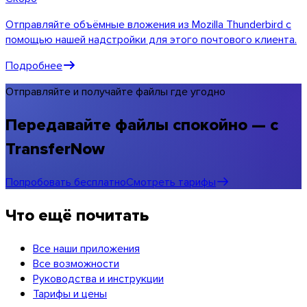
Отправляйте объёмные вложения из Mozilla Thunderbird с
помощью нашей надстройки для этого почтового клиента.
Подробнее
Отправляйте и получайте файлы где угодно
Передавайте файлы спокойно — с
TransferNow
Попробовать бесплатно
Смотреть тарифы
Что ещё почитать
Все наши приложения
Все возможности
Руководства и инструкции
Тарифы и цены