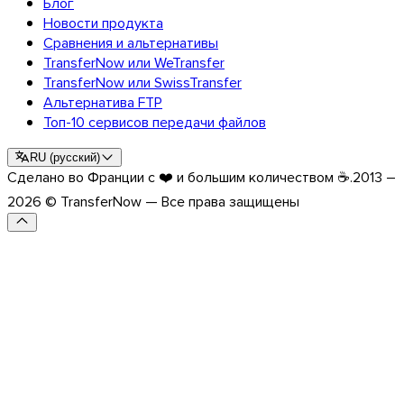
Блог
Новости продукта
Сравнения и альтернативы
TransferNow или WeTransfer
TransferNow или SwissTransfer
Альтернатива FTP
Топ-10 сервисов передачи файлов
RU
(
русский
)
Сделано во Франции с ❤️ и большим количеством ☕.
2013 –
2026 © TransferNow — Все права защищены