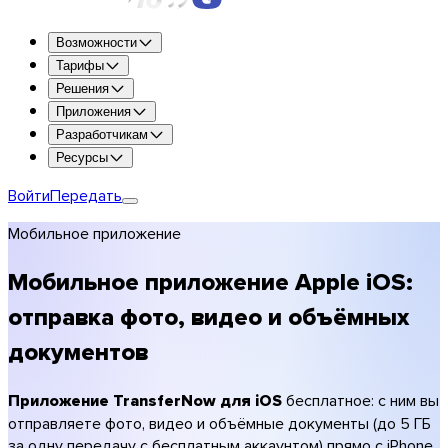
Попробуйте все возможности бесплатно в течение 7 дней.
Возможности
Попробовать Premium
Тарифы
Решения
До 250 ГБ за передачу
Приложения
1 ТБ хранилища
Разработчикам
Хранение до 365 дней
Ресурсы
Оформление под ваш бренд (логотип, цвета)
Шифрование и антивирусная проверка
Войти
Передать
Выбрать Premium
Мобильное приложение
Выбрать Team
Выбрать Enterprise
Мобильное приложение Apple iOS:
Сравнить планы
отправка фото, видео и объёмных
Тарифы
документов
Фотографы
Видеографы и продакшн
Креативные агентства
Приложение TransferNow для iOS
бесплатное: с ним вы
Архитектура и строительство
отправляете фото, видео и объёмные документы (до 5 ГБ
Бухгалтеры
за одну передачу с бесплатным аккаунтом) прямо с iPhone