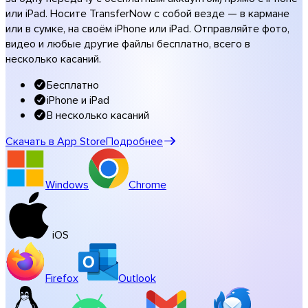
Музыка и студии
или iPad. Носите TransferNow с собой везде — в кармане
или в сумке, на своём iPhone или iPad. Отправляйте фото,
Все отраслевые решения
видео и любые другие файлы бесплатно, всего в
Передачи под вашим брендом
несколько касаний.
Программы
Бесплатно
iPhone и iPad
В несколько касаний
Скачать в App Store
Подробнее
Windows
Chrome
iOS
Firefox
Outlook