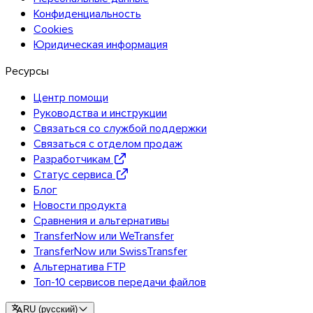
Конфиденциальность
Cookies
Юридическая информация
Ресурсы
Центр помощи
Руководства и инструкции
Связаться со службой поддержки
Связаться с отделом продаж
Разработчикам
Статус сервиса
Блог
Новости продукта
Сравнения и альтернативы
TransferNow или WeTransfer
TransferNow или SwissTransfer
Альтернатива FTP
Топ-10 сервисов передачи файлов
Outlook
RU
(
русский
)