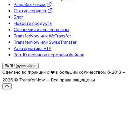
Разработчикам
Обзор API
Статус сервиса
Блог
Руководства и инструкции
Новости продукта
Отправка файлов любых
форматов
Сравнения и альтернативы
Блог
TransferNow или WeTransfer
Поддержка и FAQ
TransferNow или SwissTransfer
Связаться с поддержкой
Альтернатива FTP
Топ-10 сервисов передачи файлов
Доступные языки
Статус сервиса
RU
(
русский
)
Сделано во Франции с ❤️ и большим количеством ☕.
2013 –
2026 © TransferNow — Все права защищены