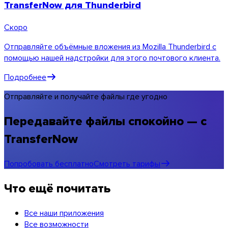
TransferNow для Thunderbird
Скоро
Отправляйте объёмные вложения из Mozilla Thunderbird с
помощью нашей надстройки для этого почтового клиента.
Подробнее
Отправляйте и получайте файлы где угодно
Передавайте файлы спокойно — с
TransferNow
Chrome & Gmail
Попробовать бесплатно
Смотреть тарифы
Что ещё почитать
Все наши приложения
Все возможности