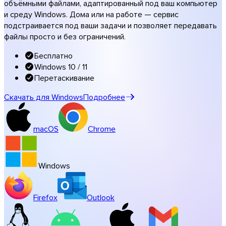
объёмными файлами, адаптированный под ваш компьютер
Музыка и студии
и среду Windows. Дома или на работе — сервис
подстраивается под ваши задачи и позволяет передавать
Все отраслевые решения
файлы просто и без ограничений.
Передачи под вашим брендом
Программы
Бесплатно
Windows 10 / 11
Перетаскивание
Скачать для Windows
Подробнее
macOS
Chrome
Windows
Firefox
Outlook