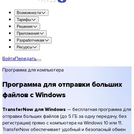
Попробуйте все возможности бесплатно в течение 7 дней.
Возможности
Попробовать Premium
Тарифы
Решения
До 250 ГБ за передачу
Приложения
1 ТБ хранилища
Разработчикам
Хранение до 365 дней
Ресурсы
Оформление под ваш бренд (логотип, цвета)
Шифрование и антивирусная проверка
Войти
Передать
Выбрать Premium
Программа для компьютера
Выбрать Team
Выбрать Enterprise
Программа для отправки больших
Сравнить планы
файлов с Windows
Тарифы
Фотографы
TransferNow для Windows
— бесплатная программа для
Видеографы и продакшн
отправки больших файлов (до 5 ГБ за одну передачу, без
Креативные агентства
регистрации) прямо с компьютера на Windows 10 или 11.
Архитектура и строительство
TransferNow обеспечивает удобный и безопасный обмен
Бухгалтеры