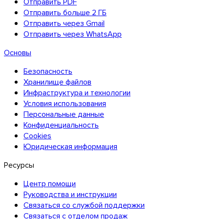
Отправить PDF
Отправить больше 2 ГБ
Отправить через Gmail
Отправить через WhatsApp
Thunderbird
Основы
Безопасность
TransferNow на всех ваших устройствах
Хранилище файлов
Компьютер, смартфон, браузер и почта — везде и бесплатно
Инфраструктура и технологии
Условия использования
Все приложения
Персональные данные
Конфиденциальность
Обзор API
Cookies
Документация API
Юридическая информация
Попробовать API
Ресурсы
Центр помощи
TransferNow API
Руководства и инструкции
Автоматизируйте передачи — бесплатный
Связаться со службой поддержки
пробный период.
Связаться с отделом продаж