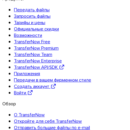
Передать файлы
Запросить файлы
Тарифы и цены
Официальные скидки
Возможности
TransferNow Free
TransferNow Premium
TransferNow Team
TransferNow Enterprise
TransferNow API/SDK
Приложения
Передачи в вашем фирменном стиле
Создать аккаунт
Войти
Обзор
О TransferNow
Откройте для себя TransferNow
Отправить большие файлы по e-mail
Outlook