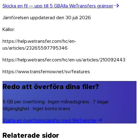
Skicka en fil — upp till 5 GB
Alla WeTransfers gränser
Jämförelsen uppdaterad den 30 juli 2026
Källor:
https://help.wetransfer.com/hc/en-
us/articles/23265597795346
https://help.wetransfer.com/hc/en-us/articles/210092443
https://www.transfernow.net/sv/features
Redo att överföra dina filer?
5 GB per överföring · Ingen månadsgräns · 7 dagar
tillgänglighet · Inget konto krävs
Starta en överföring
Jämför med WeTransfer
Relaterade sidor