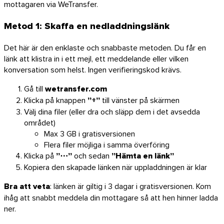
mottagaren via WeTransfer.
Metod 1: Skaffa en nedladdningslänk
Det här är den enklaste och snabbaste metoden. Du får en
länk att klistra in i ett mejl, ett meddelande eller vilken
konversation som helst. Ingen verifieringskod krävs.
Gå till
wetransfer.com
Klicka på knappen
”+”
till vänster på skärmen
Välj dina filer (eller dra och släpp dem i det avsedda
området)
Max 3 GB i gratisversionen
Flera filer möjliga i samma överföring
Klicka på
”⋯”
och sedan
”Hämta en länk”
iOS
Kopiera den skapade länken när uppladdningen är klar
Bra att veta
: länken är giltig i 3 dagar i gratisversionen. Kom
ihåg att snabbt meddela din mottagare så att hen hinner ladda
ner.