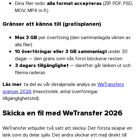
Dina filer redo:
alla format accepteras
(ZIP, PDF, PSD,
MOV, MP4 m.fl.)
Gränser att känna till (gratisplanen)
Linux
Max 3 GB
per överföring (den sammanlagda vikten av
Mobil
alla filer)
10 överföringar eller 3 GB sammanlagt
under 30
dagar — den gräns som nås först blockerar resten
3 dagars tillgänglighet
— därefter går länken ut och
filerna raderas
Läs mer
: ta del av vår detaljerade analys av
WeTransfers
gränser 2026
(maxstorlek, antal överföringar,
tillgänglighetstid).
Skicka en fil med WeTransfer 2026
WeTransfer erbjuder två sätt att skicka. Det första skapar en
länk som du delar själv. Det andra skickar ett mejl direkt till