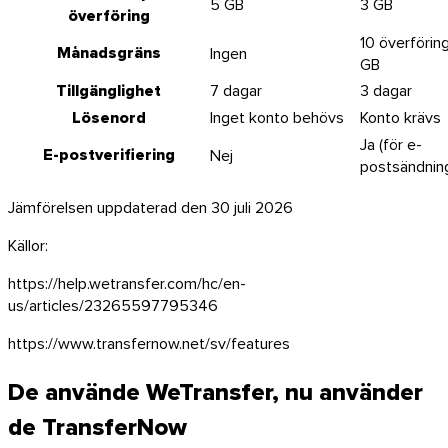
5 GB
3 GB
överföring
10 överföring
Månadsgräns
Ingen
GB
Tillgänglighet
7 dagar
3 dagar
Lösenord
Inget konto behövs
Konto krävs
Ja (för e-
E-postverifiering
Nej
postsändnin
Jämförelsen uppdaterad den 30 juli 2026
Källor:
https://help.wetransfer.com/hc/en-
us/articles/23265597795346
https://www.transfernow.net/sv/features
De använde WeTransfer, nu använder
de TransferNow