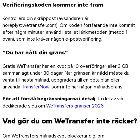
Verifieringskoden kommer inte fram
Utforska API:et
Kontrollera din skräppost (avsändaren är
Handledningar och guider
noreply@wetransfer.com). Om koden fortfarande inte kommit
Skicka alla filtyper
efter några minuter, använd i stället länkmetoden (metod 1
Bloggen
Support & FAQ
ovan), som inte kräver någon e-postverifiering.
Kontakta supporten
”Du har nått din gräns”
Tillgängliga språk
Tjänstestatus
Gratis WeTransfer har en kvot på 10 överföringar eller 3 GB
sammanlagt under 30 dagar. När gränsen är nådd måste du
vänta till nästa månad, uppgradera till en betalplan eller
använda
TransferNow
, som inte har någon månadsgräns.
För att förstå begränsningarna i detalj
: ta del av vår
dedikerade sida om
WeTransfers gränser 2026
.
Vad gör du om WeTransfer inte räcker?
Om WeTransfers månadskvot blockerar dig, om