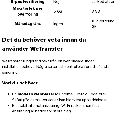
E-postverifiering
Nej
Ja (kod att a
Maxstorlek per
5 GB
3 GB
överföring
10 överföring
Månadsgräns
Ingen
GB
Det du behöver veta innan du
använder WeTransfer
WeTransfer fungerar direkt från en webbläsare, ingen
installation behövs. Några saker att kontrollera före din första
sändning:
Vad du behöver
En
modern webbläsare
: Chrome, Firefox, Edge eller
Safari (för gamla versioner kan blockera uppladdningar)
En stabil internetanslutning (Wi-Fi räcker, men fast
anslutning är bättre för stora filer)