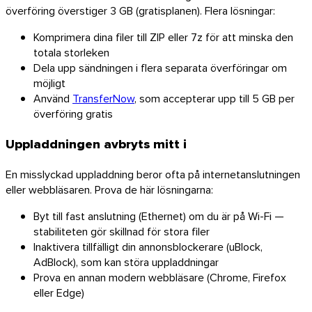
överföring överstiger 3 GB (gratisplanen). Flera lösningar:
Komprimera dina filer till ZIP eller 7z för att minska den
totala storleken
Thunderbird
Dela upp sändningen i flera separata överföringar om
möjligt
Använd
TransferNow
, som accepterar upp till 5 GB per
TransferNow på alla dina enheter
överföring gratis
Dator, mobil, webbläsare och e-post — överallt, gratis.
Uppladdningen avbryts mitt i
Alla appar
En misslyckad uppladdning beror ofta på internetanslutningen
Utforska API:et
eller webbläsaren. Prova de här lösningarna:
API-dokumentation
Prova API:et
Byt till fast anslutning (Ethernet) om du är på Wi-Fi —
stabiliteten gör skillnad för stora filer
Inaktivera tillfälligt din annonsblockerare (uBlock,
AdBlock), som kan störa uppladdningar
TransferNow API
Prova en annan modern webbläsare (Chrome, Firefox
Automatisera dina överföringar — gratis
eller Edge)
provperiod.