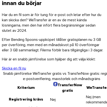
innan du börjar
Har du en fil som är för tung för e-post och letar efter hur du
kan skicka den? WeTransfer är en av de mest kända
lösningarna, men den har infört flera begränsningar sedan
slutet av 2024.
Efter Bending Spoons-uppköpet tillåter gratisplanen nu 3 GB
per överföring, men med en månadskvot på 10 överföringar
eller 3 GB sammanlagt. Filerna förblir bara tillgängliga i 3 dagar.
Här är en snabb jämförelse som hjälper dig att välja klokt:
Skicka en fil nu
Snabb jämförelse WeTransfer gratis vs TransferNow gratis: regi
e-postverifiering, maxstorlek och månadsgräns
TransferNow
Kriterium
WeTransfer
gratis
macOS
Nej (men
Registrering krävs
Nej
rekommende