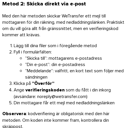
Metod 2: Skicka direkt via e-post
Med den här metoden skickar WeTransfer ett mejl till
mottagaren för din räkning, med nedladdningslänken. Praktiskt
om du vill göra allt från gränssnittet, men en verifieringskod
kommer att krävas.
Lägg till dina filer som i föregående metod
Fyll i formulärfälten:
Android
”Skicka till”: mottagarens e-postadress
Tillägg
”Din e-post”: din e-postadress
”Meddelande”: valfritt, en kort text som följer med
sändningen
Klicka på
”Överför”
Ange
verifieringskoden
som du fått i din inkorg
(avsändare: noreply@wetransfer.com)
Din mottagare får ett mejl med nedladdningslänken
Observera
: kodverifiering är obligatorisk med den här
metoden. Om koden inte kommer fram, kontrollera din
skräppost.