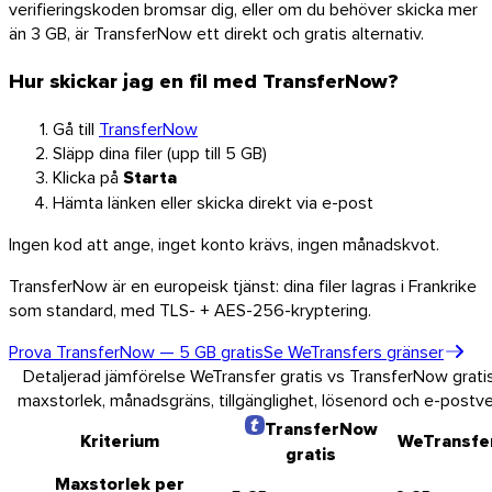
verifieringskoden bromsar dig, eller om du behöver skicka mer
än 3 GB, är TransferNow ett direkt och gratis alternativ.
Hur skickar jag en fil med TransferNow?
Gå till
TransferNow
Släpp dina filer (upp till 5 GB)
Klicka på
Starta
Hämta länken eller skicka direkt via e-post
Ingen kod att ange, inget konto krävs, ingen månadskvot.
TransferNow är en europeisk tjänst: dina filer lagras i Frankrike
som standard, med TLS- + AES-256-kryptering.
Prova TransferNow — 5 GB gratis
Se WeTransfers gränser
Detaljerad jämförelse WeTransfer gratis vs TransferNow grati
maxstorlek, månadsgräns, tillgänglighet, lösenord och e-postver
TransferNow
Kriterium
WeTransfer
gratis
Maxstorlek per