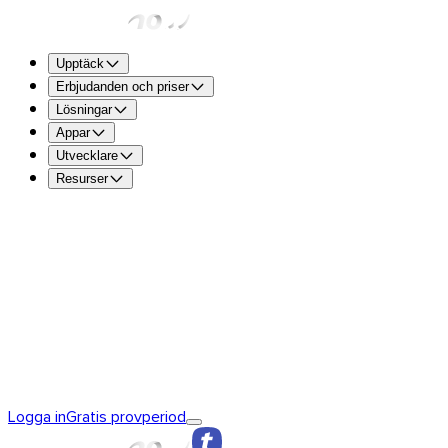
Upptäck
Erbjudanden och priser
Lösningar
Appar
Utvecklare
Resurser
TransferNow Free – För alla
5 GB per överföring för att sk
gratis.
TransferNow Premium – 1 användare
För proffs.
TransferNow Team – 10 användare
För team, små och med
TransferNow Enterprise – Anpassad plan
För medelstora o
Upptäck TransferNow
Grunderna i TransferNow
TransferNow
Logga in
Gratis provperiod
Premium