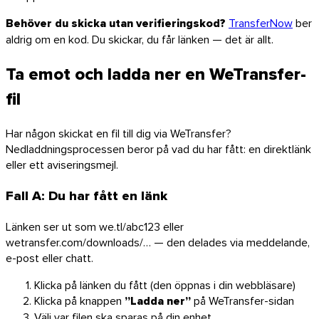
Behöver du skicka utan verifieringskod?
TransferNow
ber
aldrig om en kod. Du skickar, du får länken — det är allt.
Ta emot och ladda ner en WeTransfer-
fil
Har någon skickat en fil till dig via WeTransfer?
Nedladdningsprocessen beror på vad du har fått: en direktlänk
eller ett aviseringsmejl.
Fall A: Du har fått en länk
Länken ser ut som we.tl/abc123 eller
Chrome & Gmail
wetransfer.com/downloads/… — den delades via meddelande,
e-post eller chatt.
Klicka på länken du fått (den öppnas i din webbläsare)
Klicka på knappen
”Ladda ner”
på WeTransfer-sidan
Välj var filen ska sparas på din enhet