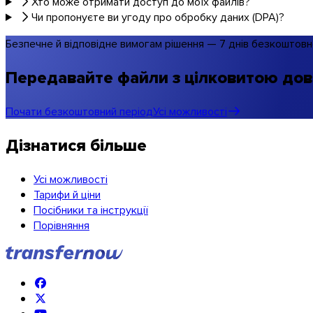
Хто може отримати доступ до моїх файлів?
Чи пропонуєте ви угоду про обробку даних (DPA)?
Безпечне й відповідне вимогам рішення — 7 днів безкоштов
Передавайте файли з цілковитою дов
Почати безкоштовний період
Усі можливості
Дізнатися більше
Усі можливості
Тарифи й ціни
Посібники та інструкції
Порівняння