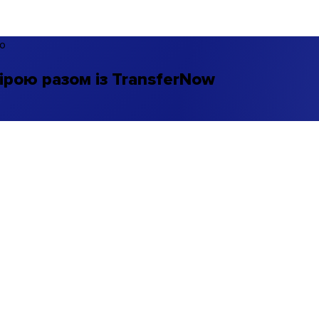
но
ірою разом із TransferNow