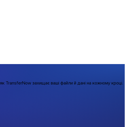
, як TransferNow захищає ваші файли й дані на кожному кроці.