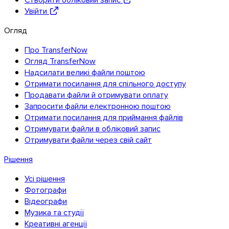
Увійти
Огляд
Про TransferNow
Огляд TransferNow
Надсилати великі файли поштою
Отримати посилання для спільного доступу
Продавати файли й отримувати оплату
Запросити файли електронною поштою
Отримати посилання для приймання файлів
Отримувати файли в обліковий запис
Отримувати файли через свій сайт
Рішення
iOS
Усі рішення
Фотографи
Відеографи
Музика та студії
Креативні агенції