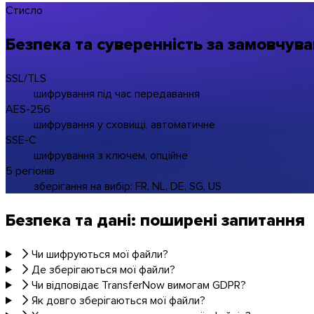
Стисло
Безпека та суверенність за замовчув
SSL/TLS
шифрування під час передавання
AES-256
шифрування у сховищі, автоматичне
SSE-C
шифрування з ключем, опційне
5 регіонів
зберігання на вибір: FR, NL, DE, SG, US
Безпека та дані: поширені запитання
Чи шифруються мої файли?
macOS
Де зберігаються мої файли?
Чи відповідає TransferNow вимогам GDPR?
Як довго зберігаються мої файли?