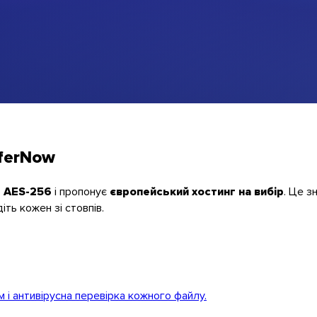
sferNow
 AES-256
і пропонує
європейський хостинг на вибір
. Це з
іть кожен зі стовпів.
 і антивірусна перевірка кожного файлу.