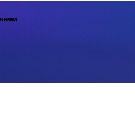
анням