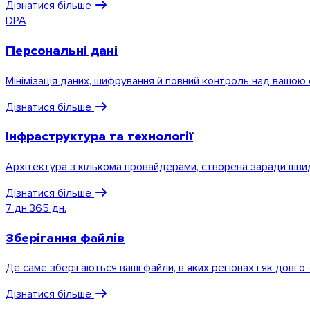
Дізнатися більше
DPA
Персональні дані
Мінімізація даних, шифрування й повний контроль над вашою
Дізнатися більше
Інфраструктура та технології
Windows
Архітектура з кількома провайдерами, створена заради швидк
Дізнатися більше
7 дн.
365 дн.
Зберігання файлів
Де саме зберігаються ваші файли, в яких регіонах і як довго
Дізнатися більше