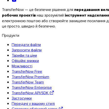
TransferNow — це безпечне рішення для
передавання вели
робочих проєктів
наш зрозумілий
інструмент надсиланн
електронною поштою або створюйте захищене посилання для
Linux
це просто, швидко й безпечно.
Мобільні
Продукти
Передати файли
Запросити файли
Тарифи та ціни
Офіційні знижки
Можливості
TransferNow Free
TransferNow Premium
TransferNow Team
TransferNow Enterprise
TransferNow API/SDK
Застосунки
Передачі у вашому стилі
Створити обліковий запис