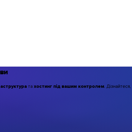
ови
раструктура
та
хостинг під вашим контролем
. Дізнайтеся