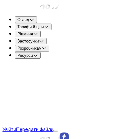
Огляд
Тарифи й ціни
Рішення
Застосунки
Розробникам
Ресурси
TransferNow Free – для всіх
5 ГБ за передачу, щоб шви
отримувати файли.
TransferNow Premium – 1 користувач
Для професіоналів
TransferNow Team – 10 користувачів
Для команд, малог
TransferNow Enterprise – індивідуальний тариф
Для сере
Дізнатися про TransferNow
Основи TransferNow
TransferNow
Увійти
Передати файли
Premium