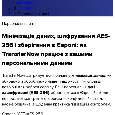
TransferNow
Основи
Персональні дані
Персональні дані
Мінімізація даних, шифрування AES-
256 і зберігання в Європі: як
TransferNow працює з вашими
Windows
персональними даними
TransferNow дотримується принципу
мінімізації даних
: ми
збираємо й обробляємо лише ті відомості, які справді
потрібні для роботи сервісу. Ваші персональні дані
зашифровані (AES-256)
, зберігаються в Європі й ніколи
не продаються третім сторонам — конфіденційність для
нас не обіцянка, а щоденна практика під вашим контролем.
Європа (ЄЕП)
AES-256