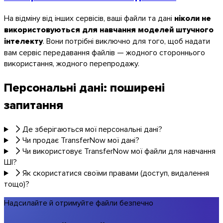
На відміну від інших сервісів, ваші файли та дані
ніколи не
використовуються для навчання моделей штучного
інтелекту
. Вони потрібні виключно для того, щоб надати
Linux
вам сервіс передавання файлів — жодного стороннього
використання, жодного перепродажу.
Мобільні
Персональні дані: поширені
запитання
Де зберігаються мої персональні дані?
Чи продає TransferNow мої дані?
Чи використовує TransferNow мої файли для навчання
ШІ?
Як скористатися своїми правами (доступ, видалення
тощо)?
Надсилайте й отримуйте файли безпечно