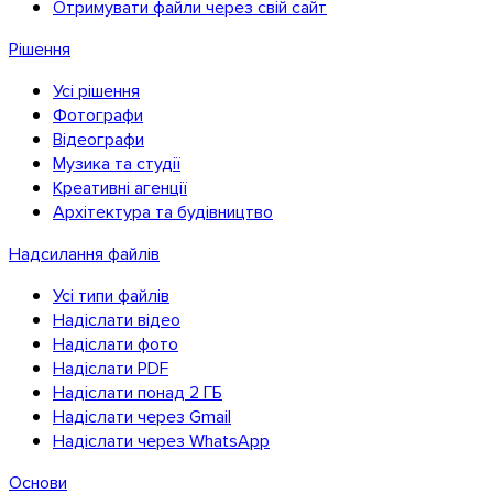
Отримувати файли через свій сайт
Рішення
Усі рішення
Фотографи
Відеографи
Музика та студії
Креативні агенції
Архітектура та будівництво
Надсилання файлів
Усі типи файлів
Надіслати відео
Надіслати фото
Надіслати PDF
Надіслати понад 2 ГБ
Надіслати через Gmail
Firefox
Надіслати через WhatsApp
Основи