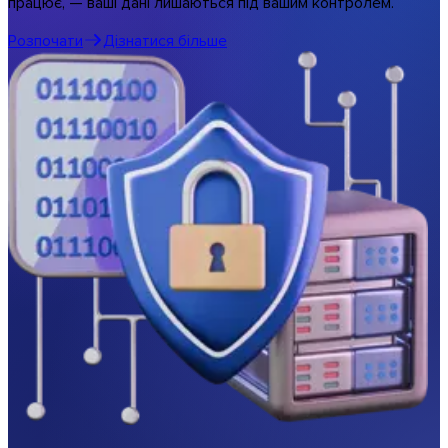
працює, — ваші дані лишаються під вашим контролем.
Музика та студії
Розпочати
Дізнатися більше
Усі галузеві рішення
Передачі під вашим брендом
Програми