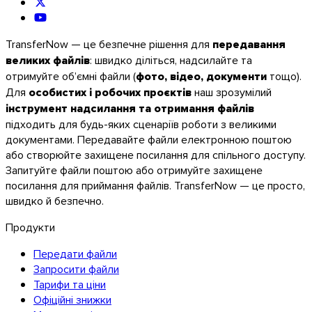
TransferNow — це безпечне рішення для
передавання
великих файлів
: швидко діліться, надсилайте та
отримуйте об’ємні файли (
фото, відео, документи
тощо).
Для
особистих і робочих проєктів
наш зрозумілий
інструмент надсилання та отримання файлів
підходить для будь-яких сценаріїв роботи з великими
Android
документами. Передавайте файли електронною поштою
або створюйте захищене посилання для спільного доступу.
Розширення
Запитуйте файли поштою або отримуйте захищене
посилання для приймання файлів. TransferNow — це просто,
швидко й безпечно.
Продукти
Передати файли
Запросити файли
Тарифи та ціни
Офіційні знижки