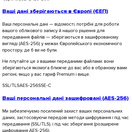
Ваші дані зберігаються в Європі (ЄЕП)
Ваші персональні дані — відомості, потрібні для роботи
вашого облікового запису й нашого рішення для
передавання файлів — зберігаються в зашифрованому
вигляді (AES-256) у межах Європейського економічного
простору, де б ви не були.
Не плутайте це з вашими переданими файлами: вони
зберігаються якомога ближче до вас або в обраному вами
регіоні, якщо у вас тариф Premium і вище.
SSL/TLS
AES-256
SSE-C
Ваші персональні дані зашифровані (AES-256)
Ми забезпечуємо посилений захист ваших персональних
macOS
даних, застосовуючи передові методи шифрування і під час
передавання (SSL/TLS), і під час зберігання (розширене
шифрування AES-256).