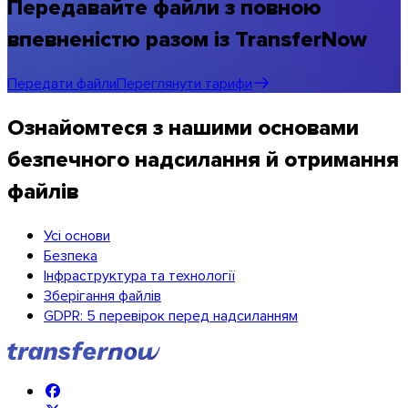
Передавайте файли з повною
впевненістю разом із TransferNow
Передати файли
Переглянути тарифи
Ознайомтеся з нашими основами
безпечного надсилання й отримання
файлів
Усі основи
Безпека
Інфраструктура та технології
Зберігання файлів
iOS
GDPR: 5 перевірок перед надсиланням