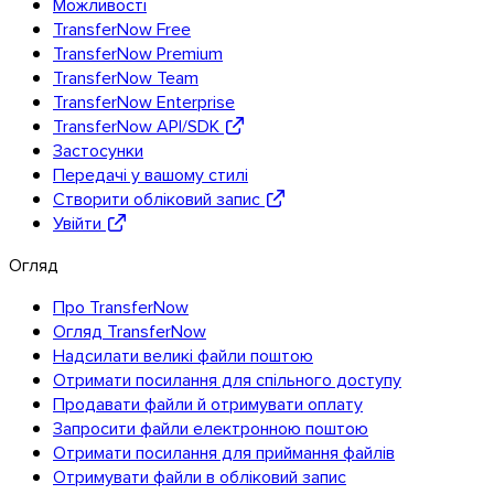
Можливості
TransferNow Free
TransferNow Premium
TransferNow Team
TransferNow Enterprise
TransferNow API/SDK
Застосунки
Передачі у вашому стилі
Створити обліковий запис
Увійти
Огляд
Про TransferNow
Огляд TransferNow
Chrome & Gmail
Надсилати великі файли поштою
Отримати посилання для спільного доступу
Продавати файли й отримувати оплату
Запросити файли електронною поштою
Отримати посилання для приймання файлів
Отримувати файли в обліковий запис