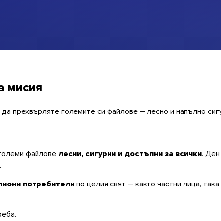
а мисия
е да прехвърляте големите си файлове – лесно и напълно сиг
 големи файлове
лесни, сигурни и достъпни за всички
. Ден
.
лиони потребители
по целия свят – както частни лица, так
реба.