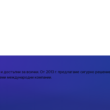
и достъпни за всички.
От 2013 г. предлагаме сигурно решени
олеми международни компании.