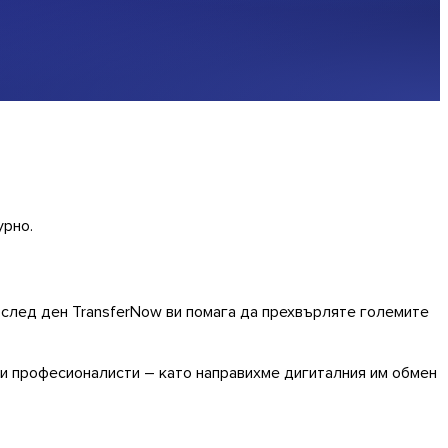
урно.
 след ден TransferNow ви помага да прехвърляте големите
а и професионалисти – като направихме дигиталния им обмен