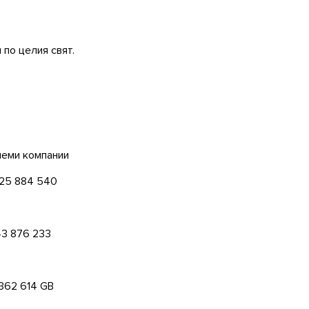
 по целия свят.
леми компании
25 884 540
43 876 233
 362 614
GB