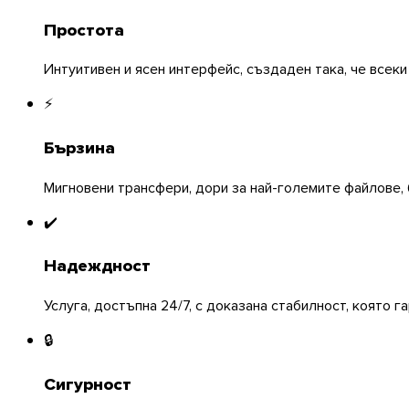
Простота
Интуитивен и ясен интерфейс, създаден така, че всек
Linux
⚡
Мобилни
Бързина
Мигновени трансфери, дори за най-големите файлове,
✔️
Надеждност
Услуга, достъпна 24/7, с доказана стабилност, която 
🔒
Сигурност