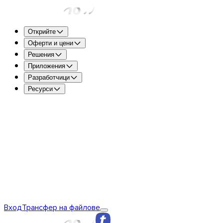
Открийте
Оферти и цени
Решения
Приложения
Разработчици
Ресурси
TransferNow Free – За всички
5 GB на трансфер, за да
бързо и безплатно.
TransferNow Premium – 1 потребител
За професионалис
TransferNow Team – 10 потребители
За екипи, малки и
TransferNow Enterprise – персонализиран план
За сред
Открийте TransferNow
Основи на TransferNow
TransferNow
Вход
Трансфер на файлове
Premium