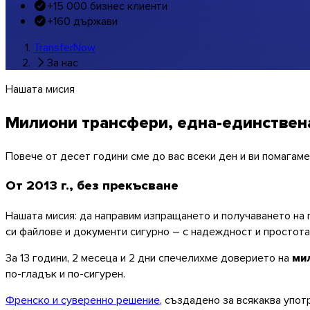
+15 000 бизнес клиенти
Музика и студиа
+160 държави
Всички браншови решения
TransferNow
Брандирани трансфери
За нас
Софтуер
Нашата мисия
Милиони трансфери, една-единствен
Повече от десет години сме до вас всеки ден и ви помагам
От 2013 г., без прекъсване
Нашата мисия: да направим изпращането и получаването на
си файлове и документи сигурно – с надеждност и простота
За
13 години, 2 месеца и 2 дни
спечелихме доверието на
ми
по-гладък и по-сигурен.
Френско и суверенно решение
, създадено за всякаква упот