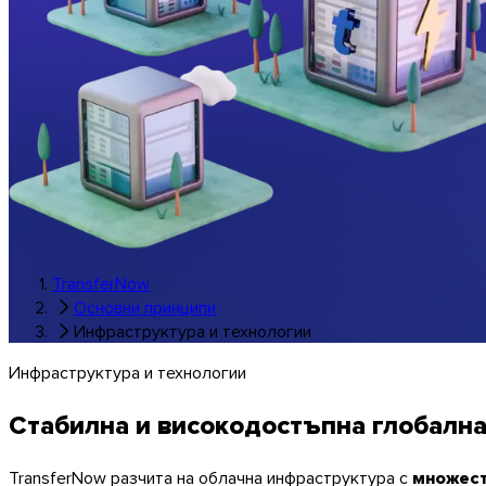
Музика и студиа
Всички браншови решения
Брандирани трансфери
Софтуер
TransferNow
Основни принципи
Инфраструктура и технологии
Инфраструктура и технологии
Стабилна и високодостъпна глобалн
TransferNow разчита на облачна инфраструктура с
множест