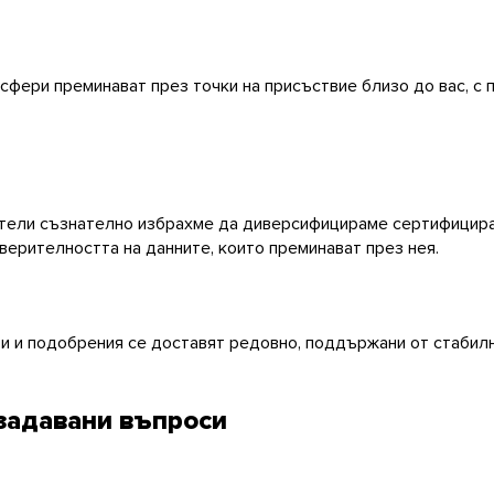
сфери преминават през точки на присъствие близо до вас, с 
ители съзнателно избрахме да диверсифицираме сертифициран
ерителността на данните, които преминават през нея.
и и подобрения се доставят редовно, поддържани от стабилн
 задавани въпроси