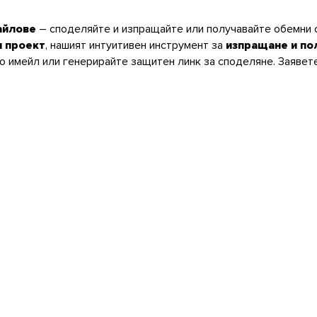
айлове
– споделяйте и изпращайте или получавайте обемни 
н проект
, нашият интуитивен инструмент за
изпращане и по
 имейл или генерирайте защитен линк за споделяне. Заявете