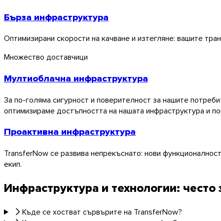
Бърза инфраструктура
Оптимизирани скорости на качване и изтегляне: вашите тран
Множество доставчици
Мултиоблачна инфраструктура
За по-голяма сигурност и поверителност за нашите потреб
оптимизираме достъпността на нашата инфраструктура и пов
Проактивна инфраструктура
TransferNow се развива непрекъснато: нови функционалност
екип.
Инфраструктура и технологии: често
macOS
Къде се хостват сървърите на TransferNow?