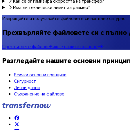
Как се оптимизира скоростта на трансфер?
Има ли технически лимит за размер?
Изпращайте и получавайте файловете си напълно сигурно
Прехвърляйте файловете си с пълно 
Прехвърлете файлове
Вижте нашите планове
Разгледайте нашите основни принцип
Всички основни принципи
Сигурност
Лични данни
Съхранение на файлове