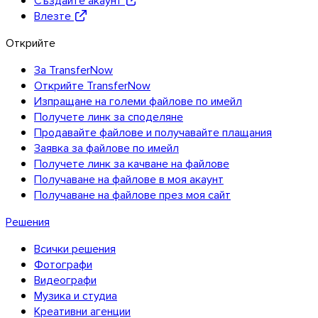
Влезте
Открийте
За TransferNow
Открийте TransferNow
Изпращане на големи файлове по имейл
Получете линк за споделяне
Продавайте файлове и получавайте плащания
Заявка за файлове по имейл
Получете линк за качване на файлове
Получаване на файлове в моя акаунт
Получаване на файлове през моя сайт
Решения
iOS
Всички решения
Фотографи
Видеографи
Музика и студиа
Креативни агенции