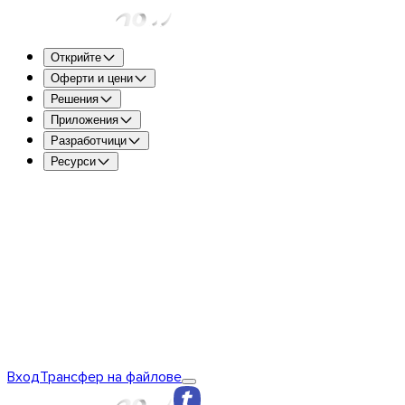
Открийте
Оферти и цени
Решения
Приложения
Разработчици
Ресурси
TransferNow Free – За всички
5 GB на трансфер, за да
бързо и безплатно.
TransferNow Premium – 1 потребител
За професионалис
TransferNow Team – 10 потребители
За екипи, малки и
TransferNow Enterprise – персонализиран план
За сред
Открийте TransferNow
Основи на TransferNow
TransferNow
Вход
Трансфер на файлове
Premium