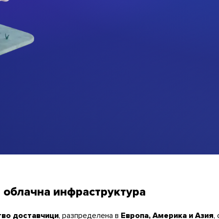
а облачна инфраструктура
во доставчици
, разпределена в
Европа, Америка и Азия
,