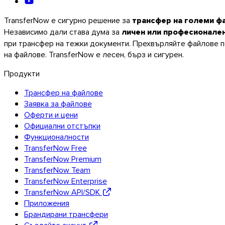
TransferNow е сигурно решение за
трансфер на големи ф
Независимо дали става дума за
личен или професионале
при трансфер на тежки документи. Прехвърляйте файлове по
Linux
на файлове. TransferNow е лесен, бърз и сигурен.
Мобилни
Продукти
Трансфер на файлове
Заявка за файлове
Оферти и цени
Официални отстъпки
Функционалности
TransferNow Free
TransferNow Premium
TransferNow Team
TransferNow Enterprise
TransferNow API/SDK
Приложения
Брандирани трансфери
Създайте акаунт