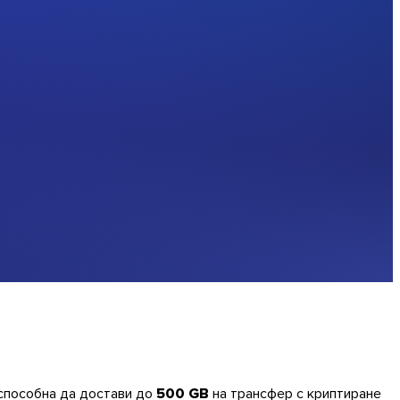
 способна да достави до
500 GB
на трансфер с криптиране