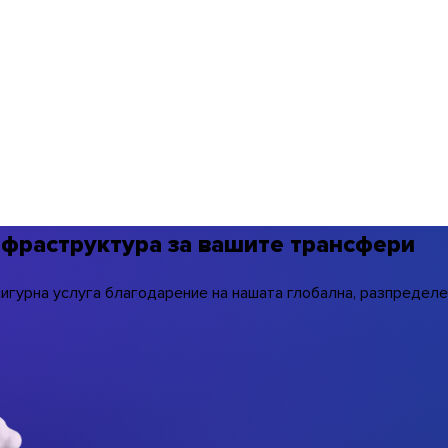
инфраструктура за вашите трансфери
сигурна услуга благодарение на нашата глобална, разпределе