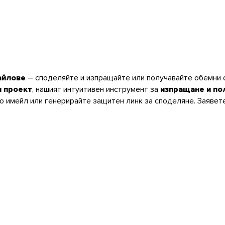
айлове
– споделяйте и изпращайте или получавайте обемни 
н проект
, нашият интуитивен инструмент за
изпращане и по
 имейл или генерирайте защитен линк за споделяне. Заявете