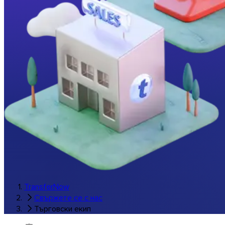
Музика и студиа
Всички браншови решения
Брандирани трансфери
Софтуер
TransferNow
Свържете се с нас
Търговски екип