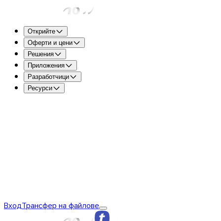
Открийте
Оферти и цени
Решения
Приложения
Разработчици
Ресурси
TransferNow Free – За всички
5 GB на трансфер, за да
бързо и безплатно.
TransferNow Premium – 1 потребител
За професионалис
TransferNow Team – 10 потребители
За екипи, малки и
TransferNow Enterprise – персонализиран план
За сред
Открийте TransferNow
Основи на TransferNow
TransferNow
Вход
Трансфер на файлове
Premium