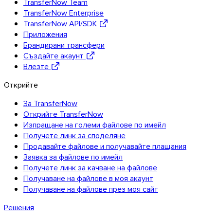
TransferNow Team
TransferNow Enterprise
TransferNow API/SDK
Приложения
Брандирани трансфери
Linux
Създайте акаунт
Мобилни
Влезте
Открийте
За TransferNow
Открийте TransferNow
Изпращане на големи файлове по имейл
Получете линк за споделяне
Продавайте файлове и получавайте плащания
Заявка за файлове по имейл
Получете линк за качване на файлове
Получаване на файлове в моя акаунт
Получаване на файлове през моя сайт
Решения