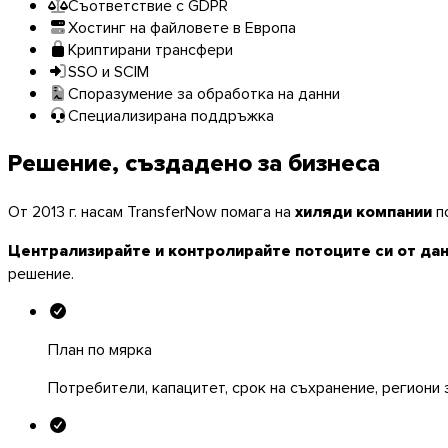
Съответствие с GDPR
Хостинг на файловете в Европа
Криптирани трансфери
SSO и SCIM
Споразумение за обработка на данни
Специализирана поддръжка
Решение, създадено за бизнеса
Windows
От 2013 г. насам TransferNow помага на
хиляди компании
по
Централизирайте и контролирайте потоците си от да
решение.
План по мярка
Потребители, капацитет, срок на съхранение, региони 