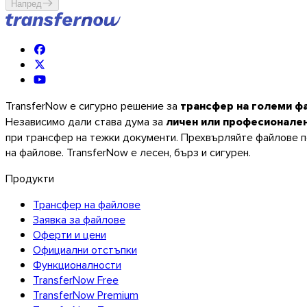
Напред
TransferNow е сигурно решение за
трансфер на големи ф
Независимо дали става дума за
личен или професионале
при трансфер на тежки документи. Прехвърляйте файлове по
на файлове. TransferNow е лесен, бърз и сигурен.
Продукти
Трансфер на файлове
Заявка за файлове
Оферти и цени
Официални отстъпки
Функционалности
TransferNow Free
TransferNow Premium