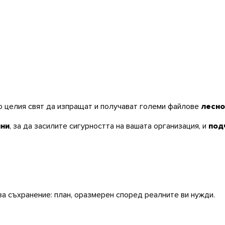
 целия свят да изпращат и получават големи файлове
лесно
нни
, за да засилите сигурността на вашата организация, и
под
за съхранение: план, оразмерен според реалните ви нужди.