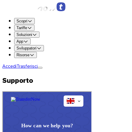
Scopri
Tariffe
Soluzioni
App
Sviluppatori
Risorse
Accedi
Trasferisci
Supporto