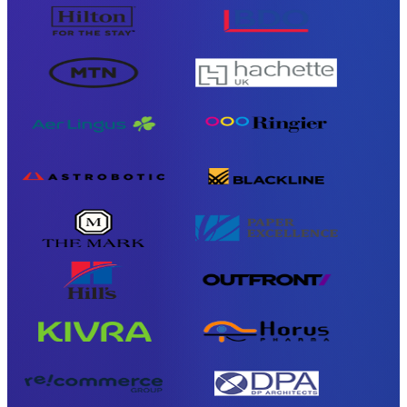
Thunderbird
TransferNow su tutti i tuoi dispositivi
Desktop, mobile, browser ed e-mail — ovunque, gratuitamente.
Tutte le app
Scopri l’API
Documentazione API
Prova l’API
API TransferNow
Automatizza i tuoi trasferimenti — prova
gratuita.