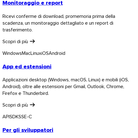
Monitoraggio e report
Ricevi conferme di download, promemoria prima della
scadenza, un monitoraggio dettagliato e un report di
trasferimento.
Linux
Scopri di più
Mobile
Windows
Mac
Linux
iOS
Android
App ed estensioni
Applicazioni desktop (Windows, macOS, Linux) e mobili (iOS,
Android), oltre alle estensioni per Gmail, Outlook, Chrome,
Firefox e Thunderbird.
Scopri di più
API
SDK
SSE-C
Per gli sviluppatori