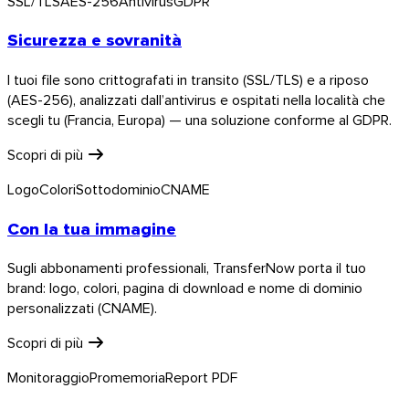
SSL/TLS
AES-256
Antivirus
GDPR
Sicurezza e sovranità
I tuoi file sono crittografati in transito (SSL/TLS) e a riposo
(AES-256), analizzati dall’antivirus e ospitati nella località che
scegli tu (Francia, Europa) — una soluzione conforme al GDPR.
Scopri di più
Logo
Colori
Sottodominio
CNAME
Con la tua immagine
Sugli abbonamenti professionali, TransferNow porta il tuo
brand: logo, colori, pagina di download e nome di dominio
personalizzati (CNAME).
Scopri di più
Monitoraggio
Promemoria
Report PDF