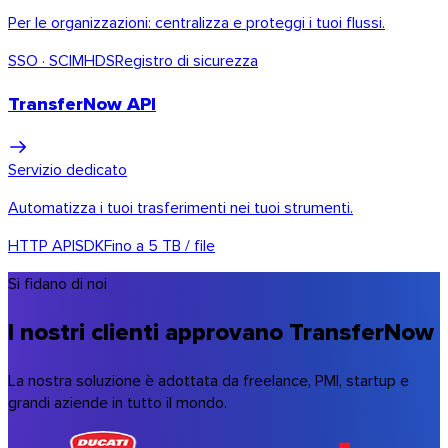
Per le organizzazioni: centralizza e proteggi i tuoi flussi.
SSO · SCIM
HDS
Registro di sicurezza
TransferNow API
Servizio dedicato
Automatizza i tuoi trasferimenti nei tuoi strumenti.
HTTP API
SDK
Fino a 5 TB / file
Si fidano di noi
I nostri clienti approvano TransferNow
La nostra soluzione è adottata da freelance, PMI, startup e
Firefox
grandi aziende in tutto il mondo.