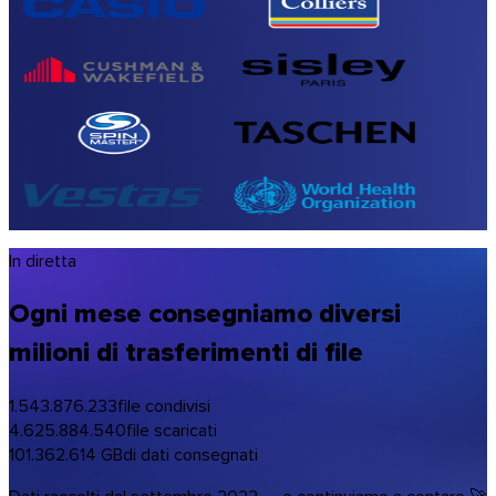
In diretta
Ogni mese consegniamo diversi
milioni di trasferimenti di file
1.543.876.233
file condivisi
4.625.884.540
file scaricati
101.362.614
GB
di dati consegnati