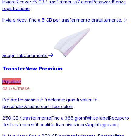
Inviare
Ricevere
5 GB / trasferimento
7 giorni
Password
Senza
registrazione
Invia e ricevi fino a 5 GB per trasferimento gratuitamente. ✨
Scopri l’abbonamento
Android
TransferNow Premium
Estensioni
Popolare
da 6 €/mese
Per professionisti e freelance: grandi volumi e
personalizzazione con i tuoi colori.
250 GB / trasferimento
Fino a 365 giorni
White label
Recupero
dei trasferimenti
Località di archiviazione
App
Integrazioni