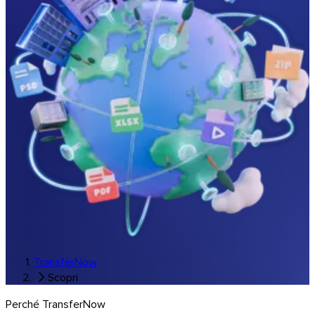
Windows
TransferNow
Scopri
Perché TransferNow