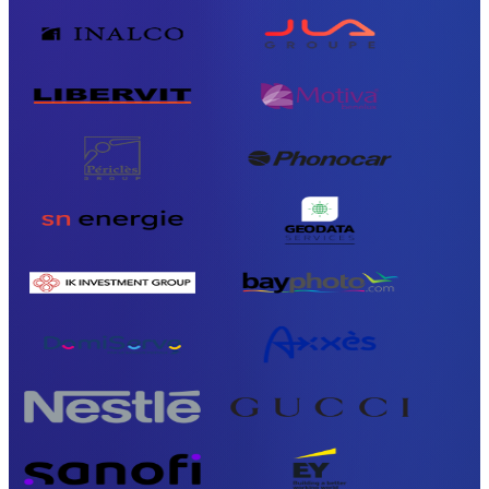
Scopri l’API
Tutorial e guide
Inviare ogni tipo di file
Il blog
Assistenza & FAQ
Contatta l’assistenza
Lingue disponibili
Stato del servizio