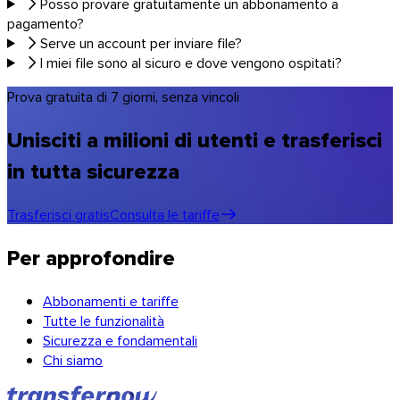
Posso provare gratuitamente un abbonamento a
pagamento?
Serve un account per inviare file?
I miei file sono al sicuro e dove vengono ospitati?
Prova gratuita di 7 giorni, senza vincoli
Unisciti a milioni di utenti e trasferisci
in tutta sicurezza
Trasferisci gratis
Consulta le tariffe
Per approfondire
Abbonamenti e tariffe
Tutte le funzionalità
Sicurezza e fondamentali
Chi siamo