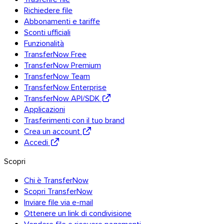
Richiedere file
Abbonamenti e tariffe
Sconti ufficiali
Funzionalità
TransferNow Free
TransferNow Premium
TransferNow Team
TransferNow Enterprise
TransferNow API/SDK
Applicazioni
Trasferimenti con il tuo brand
Crea un account
Accedi
Scopri
Chi è TransferNow
Scopri TransferNow
Inviare file via e-mail
Ottenere un link di condivisione
Outlook
Vendere file e ricevere pagamenti