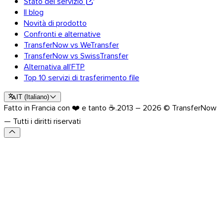
Stato del servizio
Scopri l’API
Il blog
Novità di prodotto
Tutorial e guide
Confronti e alternative
Inviare ogni tipo di file
TransferNow vs WeTransfer
Il blog
TransferNow vs SwissTransfer
Assistenza & FAQ
Alternativa all’FTP
Contatta l’assistenza
Top 10 servizi di trasferimento file
Lingue disponibili
Stato del servizio
IT
(
Italiano
)
Fatto in Francia con ❤️ e tanto ☕.
2013 – 2026 © TransferNow
— Tutti i diritti riservati