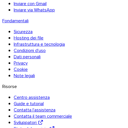
Inviare con Gmail
Inviare via WhatsApp
Fondamentali
Thunderbird
Sicurezza
Hosting dei file
TransferNow su tutti i tuoi dispositivi
Infrastruttura e tecnologia
Condizioni d’uso
Desktop, mobile, browser ed e-mail — ovunque, gratuitamente.
Dati personali
Privacy
Tutte le app
Cookie
Scopri l’API
Note legali
Documentazione API
Risorse
Prova l’API
Centro assistenza
Guide e tutorial
API TransferNow
Contatta l’assistenza
Contatta il team commerciale
Automatizza i tuoi trasferimenti — prova
Sviluppatori
gratuita.