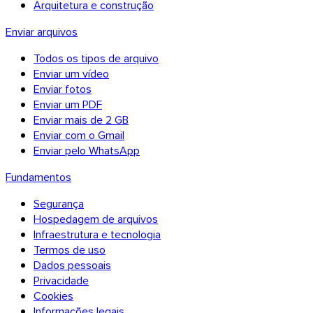
Arquitetura e construção
Enviar arquivos
Todos os tipos de arquivo
Enviar um vídeo
Enviar fotos
Enviar um PDF
Enviar mais de 2 GB
Enviar com o Gmail
Enviar pelo WhatsApp
Fundamentos
Segurança
Hospedagem de arquivos
Infraestrutura e tecnologia
Termos de uso
Dados pessoais
Firefox
Privacidade
Cookies
Informações legais