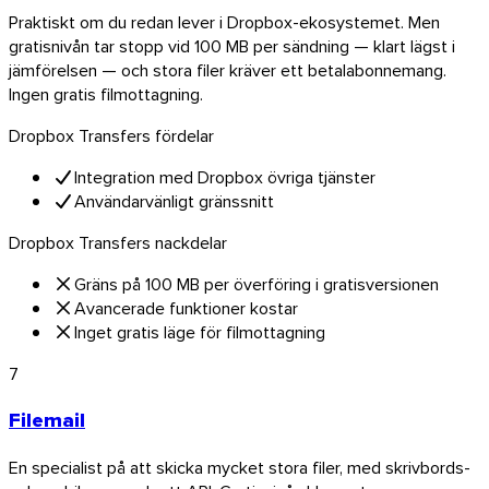
Praktiskt om du redan lever i Dropbox-ekosystemet. Men
Utforska API:et
gratisnivån tar stopp vid 100 MB per sändning — klart lägst i
Handledningar och guider
jämförelsen — och stora filer kräver ett betalabonnemang.
Skicka alla filtyper
Ingen gratis filmottagning.
Bloggen
Dropbox Transfers fördelar
Support & FAQ
Kontakta supporten
Integration med Dropbox övriga tjänster
Tillgängliga språk
Användarvänligt gränssnitt
Tjänstestatus
Dropbox Transfers nackdelar
Gräns på 100 MB per överföring i gratisversionen
Avancerade funktioner kostar
Inget gratis läge för filmottagning
7
Filemail
En specialist på att skicka mycket stora filer, med skrivbords-