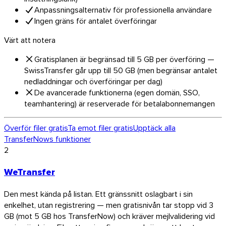
Anpassningsalternativ för professionella användare
Ingen gräns för antalet överföringar
Värt att notera
Gratisplanen är begränsad till 5 GB per överföring —
SwissTransfer går upp till 50 GB (men begränsar antalet
nedladdningar och överföringar per dag)
De avancerade funktionerna (egen domän, SSO,
teamhantering) är reserverade för betalabonnemangen
Överför filer gratis
Ta emot filer gratis
Upptäck alla
TransferNows funktioner
2
Chrome & Gmail
WeTransfer
Den mest kända på listan. Ett gränssnitt oslagbart i sin
enkelhet, utan registrering — men gratisnivån tar stopp vid 3
GB (mot 5 GB hos TransferNow) och kräver mejlvalidering vid