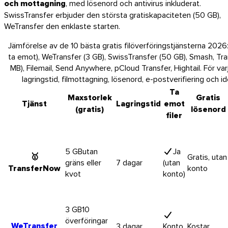
och mottagning
, med lösenord och antivirus inkluderat.
SwissTransfer erbjuder den största gratiskapaciteten (50 GB),
WeTransfer den enklaste starten.
Jämförelse av de 10 bästa gratis filöverföringstjänsterna 2026
ta emot), WeTransfer (3 GB), SwissTransfer (50 GB), Smash, Tr
MB), Filemail, Send Anywhere, pCloud Transfer, Hightail. För var
lagringstid, filmottagning, lösenord, e-postverifiering och 
Ta
Maxstorlek
Gratis
Tjänst
Lagringstid
emot
(gratis)
lösenord
filer
5 GB
utan
Ja
🥇
Gratis, utan
gräns eller
7 dagar
(utan
TransferNow
konto
kvot
konto)
macOS
3 GB
10
överföringar
WeTransfer
3 dagar
Konto
Kostar