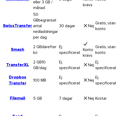
eller 3 GB /
krävs
månad
50
GB
begränsat
Gratis, utan
SwissTransfer
antal
30 dagar
Nej
konto
nedladdningar
per dag
2 GB
därefter
Ej
Gratis, utan
Smash
Konto
kö
specificerat
konto
krävs
2 GB
10
Ej
Ej
TransferXL
Nej
GB/dag
specificerat
specificera
Dropbox
Ej
Ej
100 MB
Nej
Transfer
specificerat
specificera
Filemail
5 GB
7 dagar
Nej
Kostar