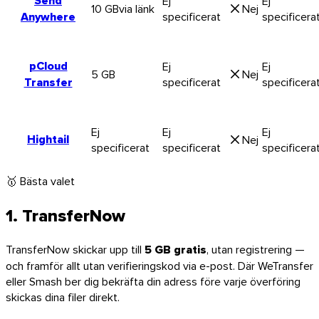
Send
Ej
Ej
10 GB
via länk
Nej
Anywhere
specificerat
specificera
pCloud
Ej
Ej
Linux
5 GB
Nej
Transfer
specificerat
specificera
Mobil
Ej
Ej
Ej
Hightail
Nej
specificerat
specificerat
specificera
🥇
Bästa valet
1. TransferNow
TransferNow skickar upp till
5 GB gratis
, utan registrering —
och framför allt utan verifieringskod via e-post. Där WeTransfer
eller Smash ber dig bekräfta din adress före varje överföring
skickas dina filer direkt.