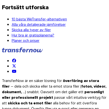
Fortsätt utforska
10 bästa WeTransfer-alternativen
Alla våra detaljerade jämförelser
Skicka alla typer av filer
Hur bra är gratisplanerna?
Planer och priser
TransferNow är en säker lösning för
överföring av stora
filer
– dela och skicka eller ta emot stora filer (
foton, videor,
dokument,
...) snabbt. Oavsett om det gäller ett
personligt
eller professionellt projekt
passar vårt intuitiva verktyg för
att
skicka och ta emot filer
alla behov för att överföra
tunga dokument. Överför filer via e-post eller generera en