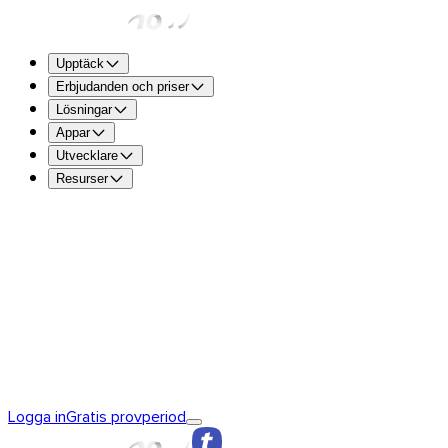
Upptäck
Erbjudanden och priser
Lösningar
Appar
Utvecklare
Resurser
TransferNow Free – För alla
5 GB per överföring för att sk
gratis.
TransferNow Premium – 1 användare
För proffs.
TransferNow Team – 10 användare
För team, små och med
TransferNow Enterprise – Anpassad plan
För medelstora o
Upptäck TransferNow
Grunderna i TransferNow
TransferNow
Logga in
Gratis provperiod
Premium