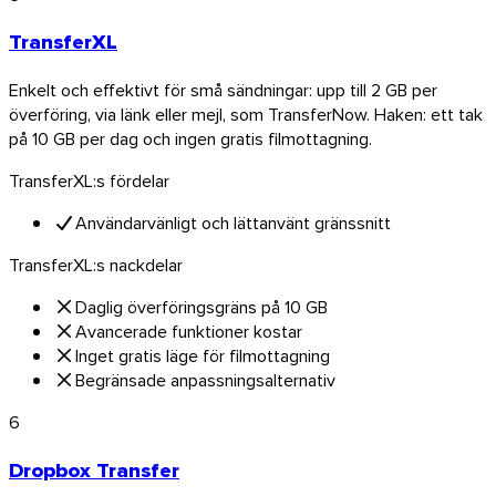
TransferXL
Thunderbird
Enkelt och effektivt för små sändningar: upp till 2 GB per
överföring, via länk eller mejl, som TransferNow. Haken: ett tak
på 10 GB per dag och ingen gratis filmottagning.
TransferNow på alla dina enheter
TransferXL:s fördelar
Dator, mobil, webbläsare och e-post — överallt, gratis.
Användarvänligt och lättanvänt gränssnitt
Alla appar
TransferXL:s nackdelar
Utforska API:et
Daglig överföringsgräns på 10 GB
API-dokumentation
Avancerade funktioner kostar
Prova API:et
Inget gratis läge för filmottagning
Begränsade anpassningsalternativ
TransferNow API
6
Automatisera dina överföringar — gratis
Dropbox Transfer
provperiod.