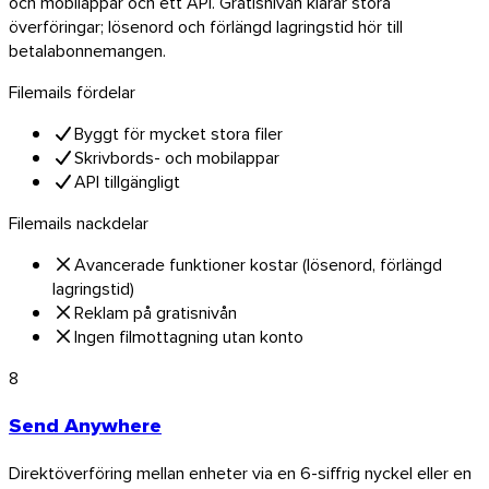
och mobilappar och ett API. Gratisnivån klarar stora
överföringar; lösenord och förlängd lagringstid hör till
betalabonnemangen.
Filemails fördelar
Byggt för mycket stora filer
Skrivbords- och mobilappar
API tillgängligt
Filemails nackdelar
Avancerade funktioner kostar (lösenord, förlängd
lagringstid)
Reklam på gratisnivån
Ingen filmottagning utan konto
8
Send Anywhere
Direktöverföring mellan enheter via en 6-siffrig nyckel eller en