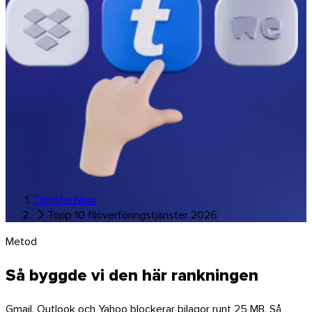
Musik & studior
Alla branschlösningar
Överföringar med ditt varumärke
Programvara
TransferNow
Topp 10 filöverföringstjänster 2026
Metod
Så byggde vi den här rankningen
Gmail, Outlook och Yahoo blockerar bilagor runt 25 MB. Så