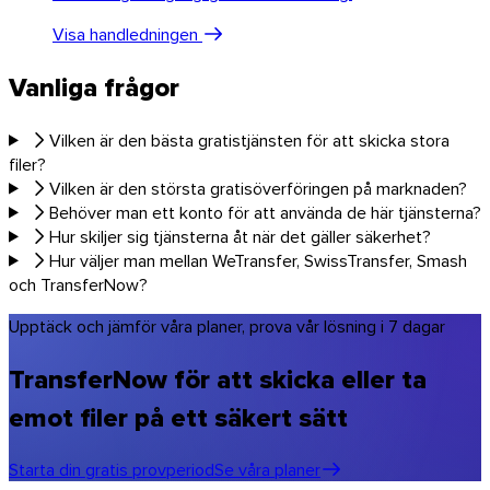
Visa handledningen
Vanliga frågor
Vilken är den bästa gratistjänsten för att skicka stora
filer?
Vilken är den största gratisöverföringen på marknaden?
Behöver man ett konto för att använda de här tjänsterna?
Hur skiljer sig tjänsterna åt när det gäller säkerhet?
Hur väljer man mellan WeTransfer, SwissTransfer, Smash
och TransferNow?
Upptäck och jämför våra planer, prova vår lösning i 7 dagar
TransferNow för att skicka eller ta
emot filer på ett säkert sätt
Starta din gratis provperiod
Se våra planer