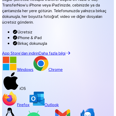
Müzik ve stüdyolar
TransferNow’u iPhone veya iPad’inizde, cebinizde ya da
çantanızda her yere götürün. Telefonunuzda yalnızca birkaç
Tüm sektör çözümleri
dokunuşla, her boyutta fotoğraf, video ve diğer dosyaları
Markanıza özel transferler
ücretsiz gönderin.
Yazılımlar
Ücretsiz
iPhone & iPad
Birkaç dokunuşla
App Store’dan indirin
Daha fazla bilgi
Windows
Chrome
iOS
Firefox
Outlook