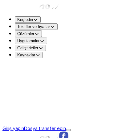
Keşfedin
Teklifler ve fiyatlar
Çözümler
Uygulamalar
Geliştiriciler
Kaynaklar
TransferNow Free – Herkes için
Dosyaları hızlı ve ücretsi
başına 5 GB.
TransferNow Premium – 1 kullanıcı
Profesyoneller için.
TransferNow Team – 10 kullanıcı
Ekipler, küçük ve orta ölçek
TransferNow Enterprise – Özel plan
Orta ve büyük ölçekli i
TransferNow’u keşfedin
TransferNow’ın temel ilkeleri
TransferNow
Giriş yapın
Dosya transfer edin
Premium