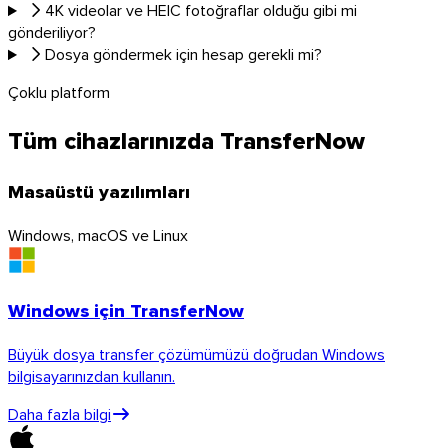
4K videolar ve HEIC fotoğraflar olduğu gibi mi
gönderiliyor?
Dosya göndermek için hesap gerekli mi?
Thunderbird
Çoklu platform
Tüm cihazlarınızda TransferNow
Tüm cihazlarınızda TransferNow
Masaüstü, mobil, tarayıcı ve e-posta — her yerde, ücretsiz.
Masaüstü yazılımları
Tüm uygulamalar
Windows, macOS ve Linux
API’yi keşfedin
API belgeleri
API’yi deneyin
Windows için TransferNow
Büyük dosya transfer çözümümüzü doğrudan Windows
bilgisayarınızdan kullanın.
TransferNow API
Transferlerinizi otomatikleştirin — ücretsiz
Daha fazla bilgi
deneme.