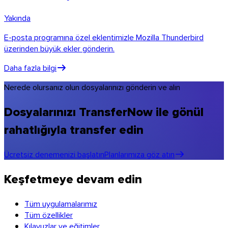
Yakında
E-posta programına özel eklentimizle Mozilla Thunderbird
üzerinden büyük ekler gönderin.
Daha fazla bilgi
Nerede olursanız olun dosyalarınızı gönderin ve alın
Dosyalarınızı TransferNow ile gönül
rahatlığıyla transfer edin
Ücretsiz denemenizi başlatın
Planlarımıza göz atın
Keşfetmeye devam edin
Tüm uygulamalarımız
Tüm özellikler
Kılavuzlar ve eğitimler