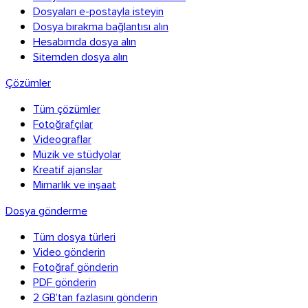
Dosyaları e-postayla isteyin
Dosya bırakma bağlantısı alın
Hesabımda dosya alın
Sitemden dosya alın
Çözümler
Tüm çözümler
Fotoğrafçılar
Videograflar
Müzik ve stüdyolar
Kreatif ajanslar
Mimarlık ve inşaat
Dosya gönderme
Tüm dosya türleri
Video gönderin
Fotoğraf gönderin
PDF gönderin
2 GB’tan fazlasını gönderin