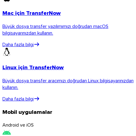
API’yi keşfedin
Mac için TransferNow
Rehberler ve eğitimler
Her türlü dosyayı gönderin
Büyük dosya transfer yazılımımızı doğrudan macOS
Blog
bilgisayarınızdan kullanın.
Destek ve SSS
Destekle iletişime geçin
Daha fazla bilgi
Mevcut diller
Hizmet durumu
Linux için TransferNow
Büyük dosya transfer aracımızı doğrudan Linux bilgisayarınızdan
kullanın.
Daha fazla bilgi
Mobil uygulamalar
Android ve iOS