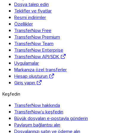
Dosya talep edin
Teklifler ve fiyatlar
Resmi indirimler
Özellikler
TransferNow Free
TransferNow Premium
TransferNow Team
TransferNow Enterprise
TransferNow API/SDK
Uygulamalar
Markanıza özel transferler
Hesap oluşturun
Giriş yapın
Keşfedin
TransferNow hakkında
TransferNow’u keşfedin
Büyük dosyaları e-postayla gönderin
Paylaşım bağlantısı alın
Dosyalarınızı satın ve ödeme alın