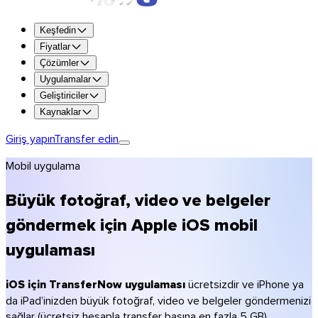
Tüm özellikleri 7 gün boyunca ücretsiz deneyin.
Keşfedin
Premium’u deneyin
Fiyatlar
Çözümler
Transfer başına en fazla 250 GB
Uygulamalar
1 TB depolama alanı
Geliştiriciler
En fazla 365 gün saklama
Kaynaklar
Kendi markanız (logo, renkler)
Şifreleme ve antivirüs taraması
Giriş yapın
Transfer edin
Premium alın
Mobil uygulama
Team alın
Enterprise alın
Büyük fotoğraf, video ve belgeler
Planları karşılaştırın
göndermek için Apple iOS mobil
Fiyatlar
uygulaması
Fotoğrafçılar
Video yapımcıları ve prodüksiyon
Kreatif ajanslar
iOS için TransferNow uygulaması
ücretsizdir ve iPhone ya
Mimarlık ve inşaat
da iPad’inizden büyük fotoğraf, video ve belgeler göndermenizi
Muhasebeciler
sağlar (ücretsiz hesapla transfer başına en fazla 5 GB).