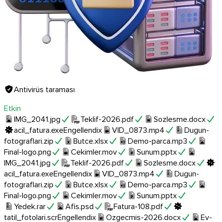
Antivirüs taraması
Etkin
IMG_2041.jpg
Teklif-2026.pdf
Sozlesme.docx
acil_fatura.exe
Engellendi
x
VID_0873.mp4
Dugun-
fotograflari.zip
Butce.xlsx
Demo-parca.mp3
Final-logo.png
Cekimler.mov
Sunum.pptx
IMG_2041.jpg
Teklif-2026.pdf
Sozlesme.docx
acil_fatura.exe
Engellendi
x
VID_0873.mp4
Dugun-
fotograflari.zip
Butce.xlsx
Demo-parca.mp3
Final-logo.png
Cekimler.mov
Sunum.pptx
Yedek.rar
Afis.psd
Fatura-108.pdf
tatil_fotolari.scr
Engellendi
x
Ozgecmis-2026.docx
Ev-