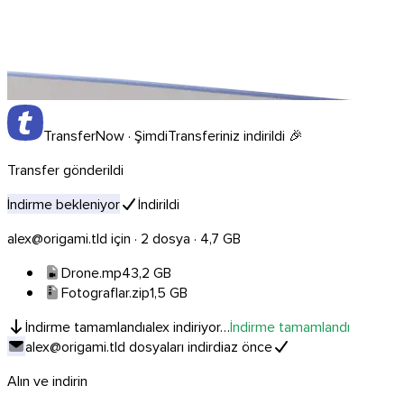
TransferNow · Şimdi
Transferiniz indirildi 🎉
Transfer gönderildi
İndirme bekleniyor
İndirildi
alex@origami.tld için · 2 dosya · 4,7 GB
Drone.mp4
3,2 GB
Chrome & Gmail
Fotograflar.zip
1,5 GB
İndirme tamamlandı
alex indiriyor…
İndirme tamamlandı
alex@origami.tld dosyaları indirdi
az önce
Alın ve indirin