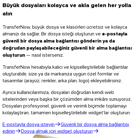
Büyük dosyaları kolayca ve akla gelen her yolla
alın
TransferNow, büyük dosya ve klasörleri ücretsiz ve kolayca
almanızı da sağlar. Bir dosya isteği oluşturun ve
e-postayla
güvenli bir dosya alma bağlantısı gönderin ya da
doğrudan paylaşabileceğiniz güvenli bir alma bağlantısı
oluşturun
— nasıl isterseniz.
TransferNow hesabıyla kalıcı ve kişiselleştirilebilir bağlantılar
oluşturabilir, size ya da markanıza uygun özel formlar ve
tasarımlar (arayüz, renkler, arka plan, logo) ekleyebilirsiniz.
Ayrıca kullanıcılarımıza, dosyaları doğrudan kendi web
sitelerinden veya başka bir çözümden alma imkânı sunuyoruz.
Dosyaları profesyonel, güvenli ve verimli biçimde toplamayı
kolaylaştıran, tamamen kişiselleştirilebilir widget’lar oluşturun.
Firefox
E-postayla dosya isteyin
Güvenli bir dosya alma bağlantısı
edinin
Dosya almak için widget oluşturun