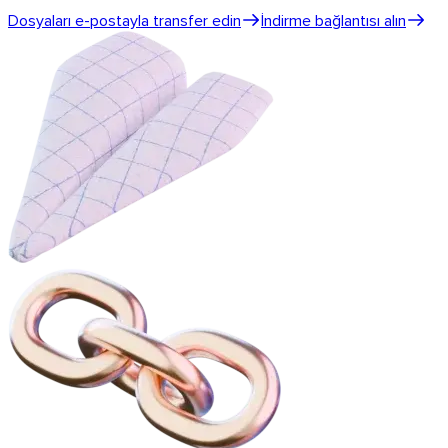
Dosyaları e-postayla transfer edin
İndirme bağlantısı alın