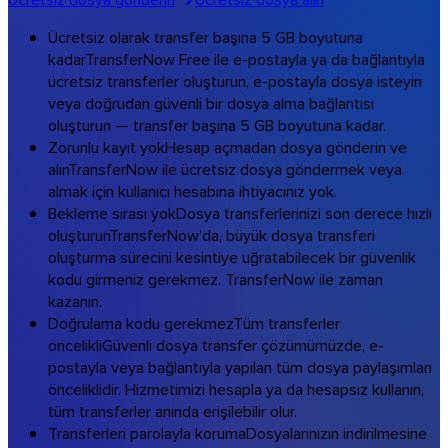
Müzik ve stüdyolar
Ücretsiz olarak transfer başına 5 GB boyutuna
Tüm sektör çözümleri
kadar
TransferNow Free ile e-postayla ya da bağlantıyla
Markanıza özel transferler
ücretsiz transferler oluşturun, e-postayla dosya isteyin
veya doğrudan güvenli bir dosya alma bağlantısı
Yazılımlar
oluşturun — transfer başına 5 GB boyutuna kadar.
Zorunlu kayıt yok
Hesap açmadan dosya gönderin ve
alın
TransferNow ile ücretsiz dosya göndermek veya
almak için kullanıcı hesabına ihtiyacınız yok.
Bekleme sırası yok
Dosya transferlerinizi son derece hızlı
oluşturun
TransferNow’da, büyük dosya transferi
oluşturma sürecini kesintiye uğratabilecek bir güvenlik
kodu girmeniz gerekmez. TransferNow ile zaman
kazanın.
Doğrulama kodu gerekmez
Tüm transferler
öncelikli
Güvenli dosya transfer çözümümüzde, e-
postayla veya bağlantıyla yapılan tüm dosya paylaşımları
önceliklidir. Hizmetimizi hesapla ya da hesapsız kullanın,
tüm transferler anında erişilebilir olur.
Transferleri parolayla koruma
Dosyalarınızın indirilmesine