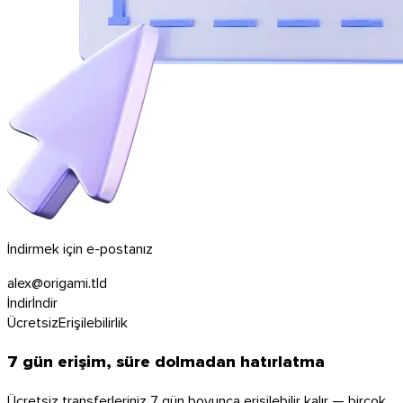
İndirmek için e-postanız
alex@origami.tld
İndir
İndir
Ücretsiz
Erişilebilirlik
7 gün erişim, süre dolmadan hatırlatma
Ücretsiz transferleriniz 7 gün boyunca erişilebilir kalır — birçok