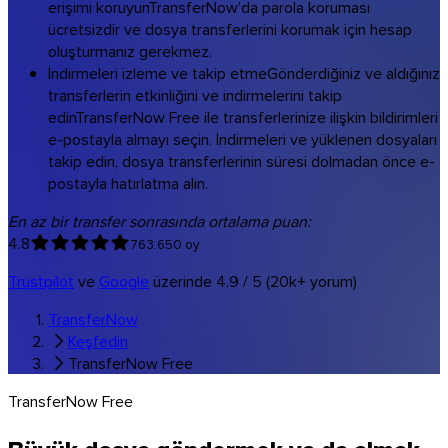
erişimi koruyun
TransferNow’da parola koruması
ücretsizdir ve dosya transferlerini korumak için hesap
oluşturmanız gerekmez.
İndirmeleri izleme ve takip etme
Gönderdiğiniz ve aldığınız
transferlerin etkinliğini ve indirmelerini takip
edin
TransferNow Free ile transferlerinize ilişkin bildirimleri
e-postayla almayı seçin. İndirmeleri ve yüklenen dosyaları
takip edin, dosya transferlerinin süresi dolmadan önce e-
postayla hatırlatma alın.
Windows
En az bir transfer sonrasında ortalama puan:
4.8
763.650 oy
Trustpilot
ve
Google
üzerinde 4.9 / 5 (20k+ yorum)
TransferNow
Keşfedin
TransferNow Free
TransferNow Free