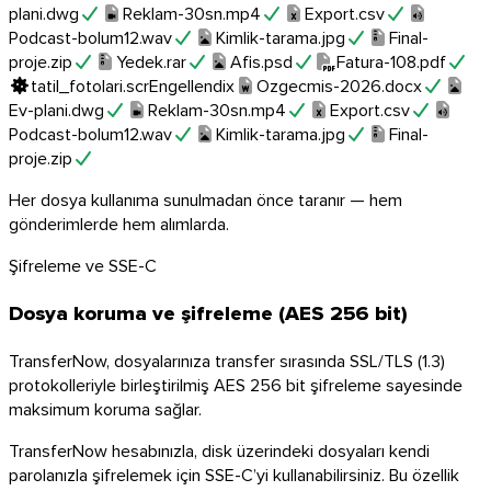
plani.dwg
Reklam-30sn.mp4
Export.csv
Podcast-bolum12.wav
Kimlik-tarama.jpg
Final-
proje.zip
Yedek.rar
Afis.psd
Fatura-108.pdf
tatil_fotolari.scr
Engellendi
x
Ozgecmis-2026.docx
Ev-plani.dwg
Reklam-30sn.mp4
Export.csv
Podcast-bolum12.wav
Kimlik-tarama.jpg
Final-
proje.zip
Her dosya kullanıma sunulmadan önce taranır — hem
gönderimlerde hem alımlarda.
Şifreleme ve SSE-C
Dosya koruma ve şifreleme (AES 256 bit)
TransferNow, dosyalarınıza transfer sırasında SSL/TLS (1.3)
protokolleriyle birleştirilmiş AES 256 bit şifreleme sayesinde
maksimum koruma sağlar.
TransferNow hesabınızla, disk üzerindeki dosyaları kendi
parolanızla şifrelemek için SSE-C’yi kullanabilirsiniz. Bu özellik