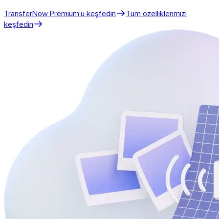
TransferNow Premium’u keşfedin
Tüm özelliklerimizi
keşfedin
Thunderbird
Tüm cihazlarınızda TransferNow
Masaüstü, mobil, tarayıcı ve e-posta — her yerde, ücretsiz.
Tüm uygulamalar
API’yi keşfedin
API belgeleri
API’yi deneyin
TransferNow API
Transferlerinizi otomatikleştirin — ücretsiz
deneme.