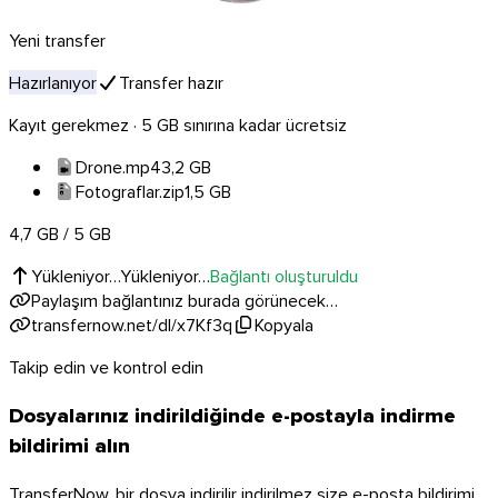
Yeni transfer
Hazırlanıyor
Transfer hazır
Linux
Kayıt gerekmez · 5 GB sınırına kadar ücretsiz
Mobil
Drone.mp4
3,2 GB
Fotograflar.zip
1,5 GB
4,7 GB / 5 GB
Yükleniyor…
Yükleniyor…
Bağlantı oluşturuldu
Paylaşım bağlantınız burada görünecek…
transfernow.net/dl/x7Kf3q
Kopyala
Takip edin ve kontrol edin
Dosyalarınız indirildiğinde e-postayla indirme
bildirimi alın
TransferNow, bir dosya indirilir indirilmez size e-posta bildirimi