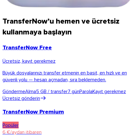
TransferNow’u hemen ve ücretsiz
kullanmaya başlayın
TransferNow Free
Ücretsiz, kayıt gerekmez
Büyük dosyalarınızı transfer etmenin en basit, en hızlı ve en
güvenli yolu — hesap açmadan, sıra beklemeden.
Gönderme
Alma
5 GB / transfer
7 gün
Parola
Kayıt gerekmez
Ücretsiz gönderin
TransferNow Premium
Popüler
6 €/aydan itibaren