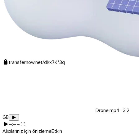
API’yi keşfedin
Rehberler ve eğitimler
Her türlü dosyayı gönderin
Blog
Destek ve SSS
Destekle iletişime geçin
Mevcut diller
Hizmet durumu
transfernow.net/dl/x7Kf3q
Drone.mp4
·
3,2
GB
–:––
Alıcılarınız için önizleme
Etkin