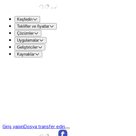
Keşfedin
Teklifler ve fiyatlar
Çözümler
Uygulamalar
Geliştiriciler
Kaynaklar
TransferNow Free – Herkes için
Dosyaları hızlı ve ücretsi
başına 5 GB.
TransferNow Premium – 1 kullanıcı
Profesyoneller için.
TransferNow Team – 10 kullanıcı
Ekipler, küçük ve orta ölçek
TransferNow Enterprise – Özel plan
Orta ve büyük ölçekli i
TransferNow’u keşfedin
TransferNow’ın temel ilkeleri
TransferNow
Giriş yapın
Dosya transfer edin
Premium