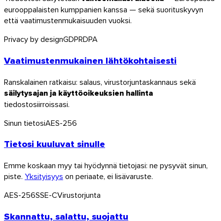
eurooppalaisten kumppanien kanssa — sekä suorituskyvyn
että vaatimustenmukaisuuden vuoksi.
Privacy by design
GDPR
DPA
Vaatimustenmukainen lähtökohtaisesti
Ranskalainen ratkaisu: salaus, virustorjuntaskannaus sekä
säilytysajan ja käyttöoikeuksien hallinta
tiedostosiirroissasi.
Sinun tietosi
AES-256
Tietosi kuuluvat sinulle
Emme koskaan myy tai hyödynnä tietojasi: ne pysyvät sinun,
piste.
Yksityisyys
on periaate, ei lisävaruste.
AES-256
SSE-C
Virustorjunta
Skannattu, salattu, suojattu
Outlook