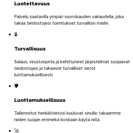
Luotettavuus
Palvelu saatavilla ympäri vuorokauden vakaudella, joka
takaa tiedostojesi toimitukset turvallisin mielin.
🔒
Turvallisuus
Android
Salaus, virustorjunta ja kehittyneet järjestelmät suojaavat
Laajennukset
tiedostojasi ja takaavat turvalliset siirrot
luottamuksellisesti.
🛡️
Luottamuksellisuus
Tallennetut henkilötietosi kuuluvat sinulle: takaamme
niiden suojan emmekä koskaan käytä niitä.
🚀