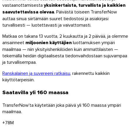
vastaanottamisesta
yksinkertaista, turvallista ja kaikkien
saavutettavissa olevaa
. Päivästä toiseen TransferNow
auttaa sinua siirtämään suuret tiedostosi ja asiakirjasi
turvallisesti — luotettavasti ja vaivattomasti.
Matkaa on takana
13 vuotta, 2 kuukautta ja 2 päivää
, ja olemme
ansainneet
miljoonien käyttäjien
luottamuksen ympäri
maailmaa — niin yksityishenkilöiden kuin ammattilaisten —
tekemällä heidän digitaalisesta tiedonvaihdostaan sujuvampaa
Windows
ja turvallisempaa.
Ranskalainen ja suvereeni ratkaisu
, rakennettu kaikkiin
käyttötarpeisiin.
Saatavilla yli
160 maassa
TransferNow’ta käytetään joka päivä yli 160 maassa ympäri
maailmaa.
+78M