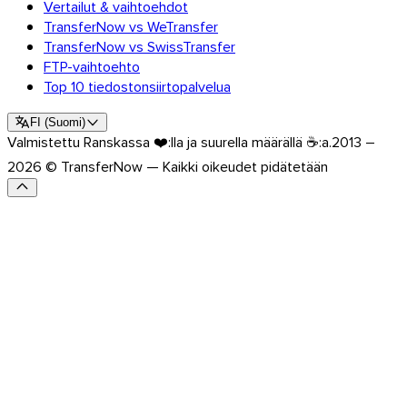
Vertailut & vaihtoehdot
TransferNow vs WeTransfer
TransferNow vs SwissTransfer
FTP-vaihtoehto
Top 10 tiedostonsiirtopalvelua
FI
(
Suomi
)
Valmistettu Ranskassa ❤️:lla ja suurella määrällä ☕:a.
2013 –
2026 © TransferNow — Kaikki oikeudet pidätetään