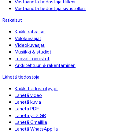
Vastaanota tiedostoja tililleni
Vastaanota tiedostoja sivustollani
Ratkaisut
Kaikki ratkaisut
Valokuvaajat
Videokuvaajat
Musiikki & studiot
Luovat toimistot
Arkkitehtuuri & rakentaminen
Lähetä tiedostoja
Kaikki tiedostotyypit
Lähetä video
Lähetä kuvia
Lähetä PDF
Lähetä yli 2 GB
Lähetä Gmaililla
Lähetä WhatsAppilla