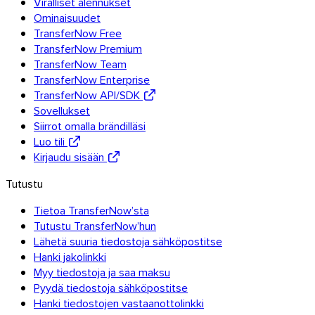
Tutustu API-rajapintaan
Viralliset alennukset
Ominaisuudet
Ohjeet ja oppaat
TransferNow Free
Lähetä kaikentyyppisiä
TransferNow Premium
tiedostoja
TransferNow Team
Blogi
TransferNow Enterprise
Tuki & UKK
TransferNow API/SDK
Ota yhteyttä tukeen
Sovellukset
Saatavilla olevat kielet
Siirrot omalla brändilläsi
Palvelun tila
Luo tili
Kirjaudu sisään
Tutustu
Tietoa TransferNow’sta
Tutustu TransferNow’hun
Lähetä suuria tiedostoja sähköpostitse
Hanki jakolinkki
Myy tiedostoja ja saa maksu
Pyydä tiedostoja sähköpostitse
Hanki tiedostojen vastaanottolinkki