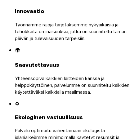
Innovaatio
Työnnämme rajoja tarjotaksemme nykyaikaisia ja
tehokkaita ominaisuuksia, jotka on suunniteltu tämän
päivän ja tulevaisuuden tarpeisiin.
🌍
Saavutettavuus
Yhteensopiva kaikkien laitteiden kanssa ja
helppokäyttöinen, palvelumme on suunniteltu kaikkien
käytettäväksi kaikkialla maailmassa.
Chrome & Gmail
♻️
Ekologinen vastuullisuus
Palvelu optimoitu vähentämään ekologista
jalanjälkeämme minimoimalla käytetyt resurssit ja