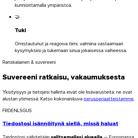
kunnioittamalla ympäristöä.
🤝
Tuki
Omistautunut ja reagoiva tiimi, valmiina vastaamaan
kysymyksiisi ja tukemaan sinua jokaisessa vaiheessa.
Ranskalainen & suvereeni
Suvereeni ratkaisu, vakaumuksesta
Yksityisyys ja tietojesi hallinta eivät ole lisävarusteita: ne ovat
alustan ytimessä. Katso kokonaiskuva
perusperiaatteistamme
.
FR
DE
NL
SG
US
Tiedostosi isännöitynä siellä, missä haluat
Firefox
Tiedostosi säilytetään
valitsemallasi alueella
— Euroopassa