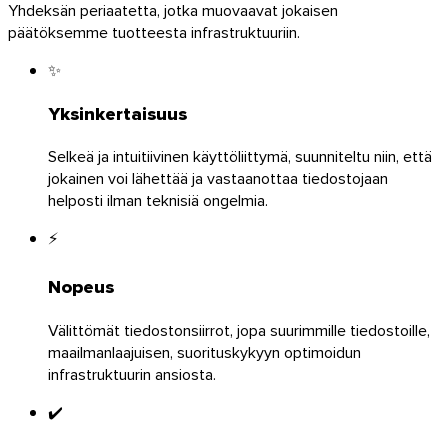
Yhdeksän periaatetta, jotka muovaavat jokaisen
päätöksemme tuotteesta infrastruktuuriin.
✨
Yksinkertaisuus
Selkeä ja intuitiivinen käyttöliittymä, suunniteltu niin, että
jokainen voi lähettää ja vastaanottaa tiedostojaan
helposti ilman teknisiä ongelmia.
⚡
Nopeus
iOS
Välittömät tiedostonsiirrot, jopa suurimmille tiedostoille,
maailmanlaajuisen, suorituskykyyn optimoidun
infrastruktuurin ansiosta.
✔️