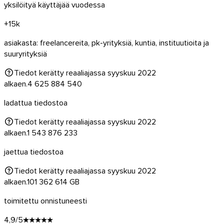
yksilöityä käyttäjää vuodessa
+15k
asiakasta: freelancereita, pk-yrityksiä, kuntia, instituutioita ja
suuryrityksiä
Tiedot kerätty reaaliajassa syyskuu 2022
alkaen.
4 625 884 540
ladattua tiedostoa
Tiedot kerätty reaaliajassa syyskuu 2022
alkaen.
1 543 876 233
jaettua tiedostoa
Tiedot kerätty reaaliajassa syyskuu 2022
alkaen.
101 362 614
GB
macOS
toimitettu onnistuneesti
4,9/5
★★★★★