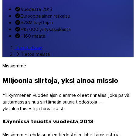
Musiikki & studiot
Vuodesta 2013
Kaikki toimialaratkaisut
Eurooppalainen ratkaisu
Brändätyt siirrot
+78M käyttäjää
+15 000 yritysasiakasta
Ohjelmistot
+160 maata
TransferNow
Tietoa meistä
Missiomme
Miljoonia siirtoja, yksi ainoa missio
Yli kymmenen vuoden ajan olemme olleet rinnallasi joka päivä
auttamassa sinua siirtämään suuria tiedostoja —
yksinkertaisesti ja turvallisesti.
Käynnissä tauotta vuodesta 2013
Missiomme: tehdä suurten tiedostojen lähettämisestä ja