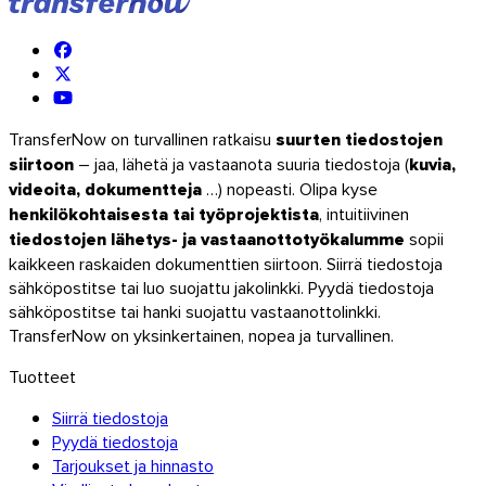
Thunderbird
TransferNow on turvallinen ratkaisu
suurten tiedostojen
TransferNow kaikilla laitteillasi
siirtoon
– jaa, lähetä ja vastaanota suuria tiedostoja (
kuvia,
videoita, dokumentteja
…) nopeasti. Olipa kyse
Tietokone, mobiili, selain ja sähköposti — kaikkialla, ilmaiseksi.
henkilökohtaisesta tai työprojektista
, intuitiivinen
tiedostojen lähetys- ja vastaanottotyökalumme
sopii
Kaikki sovellukset
kaikkeen raskaiden dokumenttien siirtoon. Siirrä tiedostoja
Tutustu API-rajapintaan
sähköpostitse tai luo suojattu jakolinkki. Pyydä tiedostoja
API-dokumentaatio
sähköpostitse tai hanki suojattu vastaanottolinkki.
Kokeile API-rajapintaa
TransferNow on yksinkertainen, nopea ja turvallinen.
Tuotteet
TransferNow API
Siirrä tiedostoja
Pyydä tiedostoja
Automatisoi siirtosi — ilmainen kokeilu.
Tarjoukset ja hinnasto