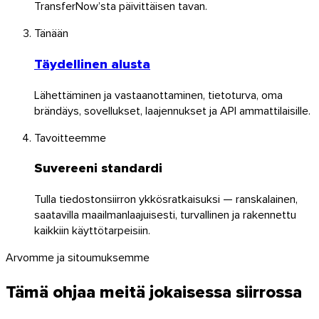
TransferNow’sta päivittäisen tavan.
Tänään
Täydellinen alusta
Linux
Lähettäminen ja vastaanottaminen, tietoturva, oma
Mobiili
brändäys, sovellukset, laajennukset ja API ammattilaisille.
Tavoitteemme
Suvereeni standardi
Tulla tiedostonsiirron ykkösratkaisuksi — ranskalainen,
saatavilla maailmanlaajuisesti, turvallinen ja rakennettu
kaikkiin käyttötarpeisiin.
Arvomme ja sitoumuksemme
Tämä ohjaa meitä jokaisessa siirrossa