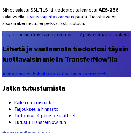
Siirrot salattu SSL/TLS:llä, tiedostot tallennettu
AES-256
-
salauksella ja
virustorjuntaskannaus
päällä. Tietoturva on
sisäänrakennettu, ei pelkkä rasti ruutuun.
Liity miljoonien käyttäjien joukkoon — 7 päivän ilmainen kokeilu
Lähetä ja vastaanota tiedostosi täysin
luottavaisin mielin TransferNow’lla
Aloita ilmainen kokeilujakso
Katso tarjouksemme
Jatka tutustumista
Kaikki ominaisuudet
Tarjoukset ja hinnasto
Tietoturva & perusperiaatteet
Tutustu TransferNow’hun