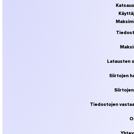
Musiikki & studiot
Katsaus
Käyttä
Kaikki toimialaratkaisut
Maksimi
Brändätyt siirrot
Tiedost
Ohjelmistot
Maksim
Latausten s
Siirtojen ha
Siirtoje
Tiedostojen vastaa
O
Yhtey