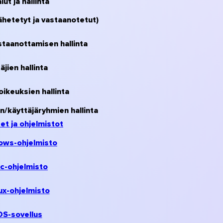
ut ja hallinta
(lähetetyt ja vastaanotetut)
taanottamisen hallinta
äjien hallinta
oikeuksien hallinta
/käyttäjäryhmien hallinta
et ja ohjelmistot
ows-ohjelmisto
c-ohjelmisto
ux-ohjelmisto
OS-sovellus