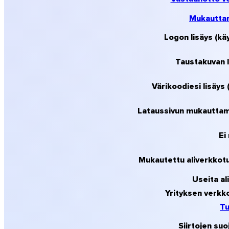
Mukauttam
Logon lisäys (kä
Taustakuvan l
Värikoodiesi lisäys 
Lataussivun mukauttamin
Ei
Mukautettu aliverkkotu
Useita al
Yrityksen verkk
Tu
Siirtojen su