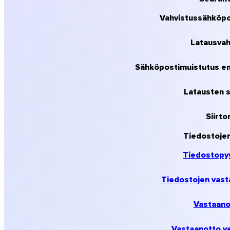
Vahvistussähköpos
Latausvah
Sähköpostimuistutus en
Latausten s
Siirto
Tiedostoje
Tiedostopy
Tiedostojen vast
macOS
Vastaanot
Vastaanotto ve