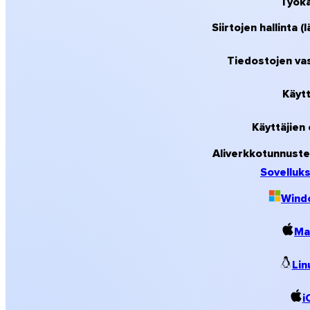
Työkal
Siirtojen hallinta 
Tiedostojen vas
Käytt
Käyttäjien 
Aliverkkotunnusten
Sovelluks
Wind
iOS
Ma
Lin
i