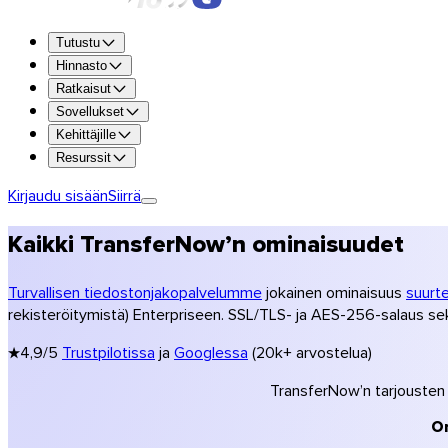
Kokeile kaikkia ominaisuuksia ilmaiseksi 7 päivää.
Tutustu
Kokeile Premiumia
Hinnasto
Ratkaisut
Jopa 250 GB siirtoa kohden
Sovellukset
1 TB tallennustilaa
Kehittäjille
Säilytys jopa 365 päivää
Resurssit
Oma brändäys (logo, värit)
Salaus ja virustorjuntaskannaus
Kirjaudu sisään
Siirrä
Hanki Premium
Kaikki TransferNow’n ominaisuudet
Hanki Team
Hanki Enterprise
Turvallisen tiedostonjakopalvelumme
jokainen ominaisuus
suurt
Vertaile tarjouksia
rekisteröitymistä) Enterpriseen. SSL/TLS- ja AES-256-salaus sekä
Hinnasto
★
4,9/5
Trustpilotissa
ja
Googlessa
(20k+ arvostelua)
Valokuvaajat
Videokuvaajat & tuotanto
TransferNow’n tarjousten 
Luovat toimistot
Arkkitehtuuri & rakentaminen
O
Kirjanpitäjät