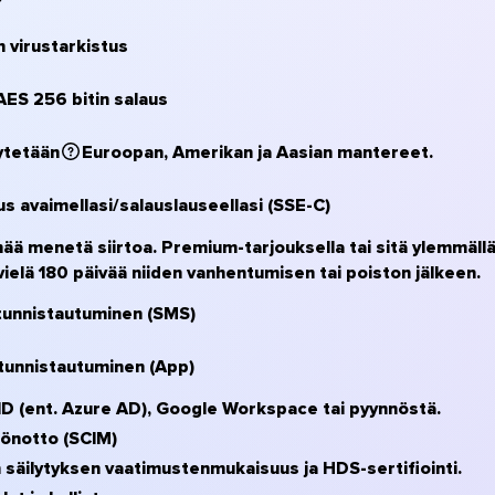
n virustarkistus
AES 256 bitin salaus
lytetään
Euroopan, Amerikan ja Aasian mantereet.
us avaimellasi/salauslauseellasi (SSE-C)
ää menetä siirtoa. Premium-tarjouksella tai sitä ylemmällä
ielä 180 päivää niiden vanhentumisen tai poiston jälkeen.
tunnistautuminen (SMS)
tunnistautuminen (App)
ID (ent. Azure AD), Google Workspace tai pyynnöstä.
önotto (SCIM)
 säilytyksen vaatimustenmukaisuus ja HDS-sertifiointi.