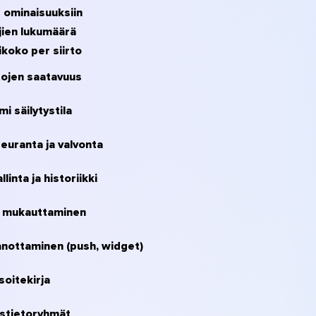
 ominaisuuksiin
jien lukumäärä
koko per siirto
ojen saatavuus
i säilytystila
euranta ja valvonta
llinta ja historiikki
n mukauttaminen
nottaminen (push, widget)
soitekirja
stietoryhmät