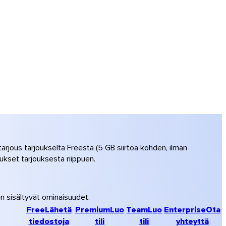
tarjous tarjoukselta Freestä (5 GB siirtoa kohden, ilman
ukset tarjouksesta riippuen.
n sisältyvät ominaisuudet.
Free
Lähetä
Premium
Luo
Team
Luo
Enterprise
Ota
tiedostoja
tili
tili
yhteyttä