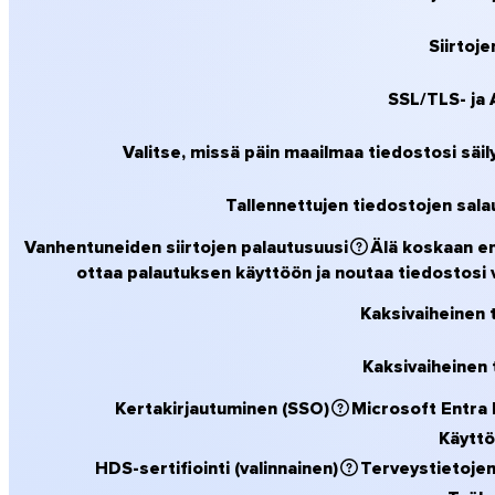
Siirtoje
SSL/TLS- ja 
Linux
Mobiili
Valitse, missä päin maailmaa tiedostosi säi
Tallennettujen tiedostojen sala
Vanhentuneiden siirtojen palautus
uusi
Älä koskaan en
ottaa palautuksen käyttöön ja noutaa tiedostosi v
Kaksivaiheinen 
Kaksivaiheinen 
Kertakirjautuminen (SSO)
Microsoft Entra 
Käyttö
HDS-sertifiointi (valinnainen)
Terveystietojen