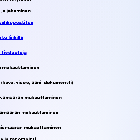
o ja jakaminen
 sähköpostitse
rto linkillä
 tiedostoja
in mukauttaminen
(kuva, video, ääni, dokumentti)
äivämäärän mukauttaminen
vämäärän mukauttaminen
äismäärän mukauttaminen
a ja raportointi