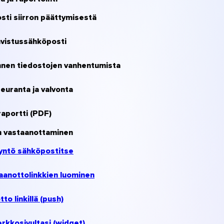
ti siirron päättymisestä
vistussähköposti
nen tiedostojen vanhentumista
euranta ja valvonta
raportti (PDF)
n vastaanottaminen
yntö sähköpostitse
aanottolinkkien luominen
to linkillä (push)
rkkosivultasi (widget)