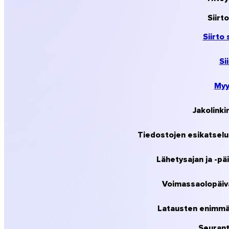
Siirt
Siirto
Sii
Myy
Windows
Jakolink
Tiedostojen esikatselu 
Lähetysajan ja -p
Voimassaolopäi
Latausten enimm
Seurant