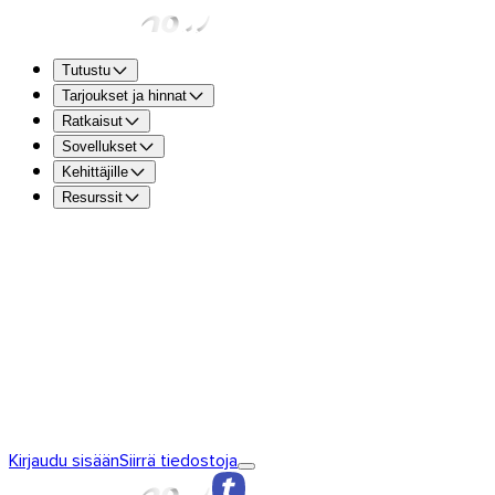
Tutustu
Tarjoukset ja hinnat
Ratkaisut
Sovellukset
Kehittäjille
Resurssit
TransferNow Free – kaikille
5 GB siirtoa kohden tiedostoje
vastaanottamiseen nopeasti ja ilmaiseksi.
TransferNow Premium – 1 käyttäjä
Ammattilaisille.
TransferNow Team – 10 käyttäjää
Tiimeille sekä pienille ja 
TransferNow Enterprise – mukautettu tarjous
Keskisuurille 
Tutustu TransferNow’hun
TransferNow’n perusperiaatteet
TransferNow
Kirjaudu sisään
Siirrä tiedostoja
Premium