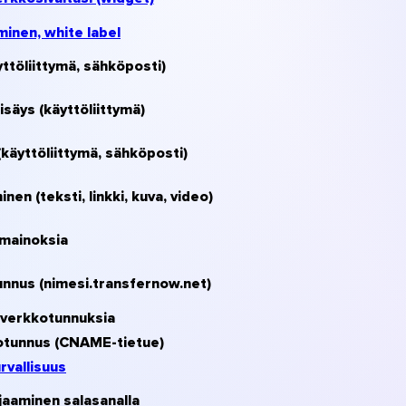
inen, white label
yttöliittymä, sähköposti)
isäys (käyttöliittymä)
(käyttöliittymä, sähköposti)
en (teksti, linkki, kuva, video)
 mainoksia
nnus (nimesi.transfernow.net)
iverkkotunnuksia
otunnus (CNAME-tietue)
rvallisuus
ojaaminen salasanalla