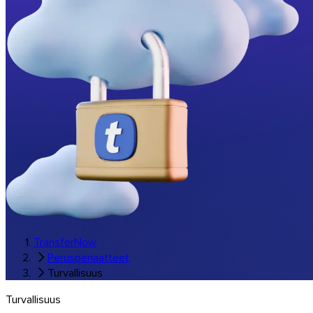
Musiikki & studiot
Kaikki toimialaratkaisut
Brändätyt siirrot
Ohjelmistot
TransferNow
Perusperiaatteet
Turvallisuus
Turvallisuus