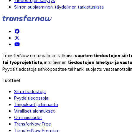
Tiedostojen säilytys
Siirron suojaaminen: täydellinen tarkistuslista
TransferNow on turvallinen ratkaisu
suurten tiedostojen siir
tai työprojektista
, intuitiivinen
tiedostojen lähetys- ja va
Pyydä tiedostoja sähköpostitse tai hanki suojattu vastaanottolin
Tuotteet
Siirrä tiedostoja
iOS
Pyydä tiedostoja
Tarjoukset ja hinnasto
Viralliset alennukset
Ominaisuudet
TransferNow Free
TransferNow Premium