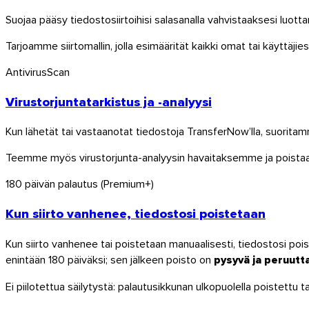
Suojaa pääsy tiedostosiirtoihisi salasanalla vahvistaaksesi luott
Tarjoamme siirtomallin, jolla esimäärität kaikki omat tai käyttäjies
Antivirus
Scan
Virustorjuntatarkistus ja -analyysi
Kun lähetät tai vastaanotat tiedostoja TransferNow’lla, suorita
Teemme myös virustorjunta-analyysin havaitaksemme ja poistaak
180 päivän palautus (Premium+)
Kun siirto vanhenee, tiedostosi poistetaan
Kun siirto vanhenee tai poistetaan manuaalisesti, tiedostosi poi
enintään 180 päiväksi; sen jälkeen poisto on
pysyvä ja peruut
Ei piilotettua säilytystä: palautusikkunan ulkopuolella poistettu ta