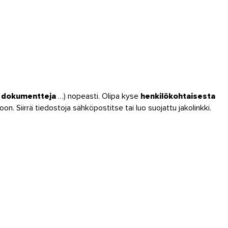
a, dokumentteja
…) nopeasti. Olipa kyse
henkilökohtaisesta
n. Siirrä tiedostoja sähköpostitse tai luo suojattu jakolinkki.