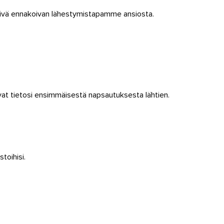
 päivä ennakoivan lähestymistapamme ansiosta.
vat tietosi ensimmäisestä napsautuksesta lähtien.
toihisi.