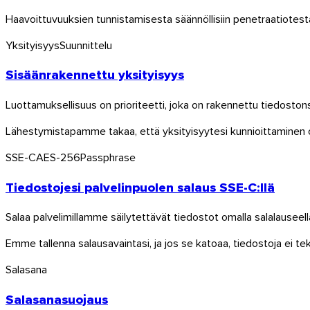
Haavoittuvuuksien tunnistamisesta säännöllisiin penetraatiotes
Yksityisyys
Suunnittelu
Sisäänrakennettu yksityisyys
Luottamuksellisuus on prioriteetti, joka on rakennettu tiedoston
Lähestymistapamme takaa, että yksityisyytesi kunnioittaminen o
SSE-C
AES-256
Passphrase
Tiedostojesi palvelinpuolen salaus SSE-C:llä
Salaa palvelimillamme säilytettävät tiedostot omalla salalauseel
Emme tallenna salausavaintasi, ja jos se katoaa, tiedostoja ei tek
macOS
Salasana
Salasanasuojaus