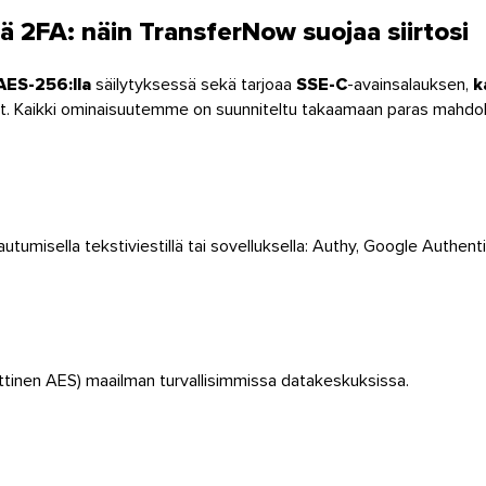
ä 2FA: näin TransferNow suojaa siirtosi
AES-256:lla
säilytyksessä sekä tarjoaa
SSE-C
-avainsalauksen,
k
nit. Kaikki ominaisuutemme on suunniteltu takaamaan paras mahdolli
autumisella tekstiviestillä tai sovelluksella: Authy, Google Authent
bittinen AES) maailman turvallisimmissa datakeskuksissa.