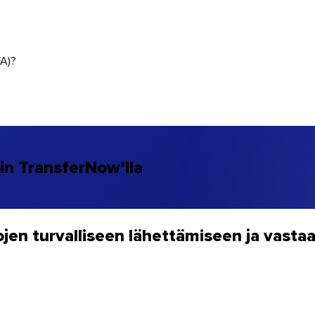
FA)?
lin TransferNow’lla
ojen turvalliseen lähettämiseen ja vast