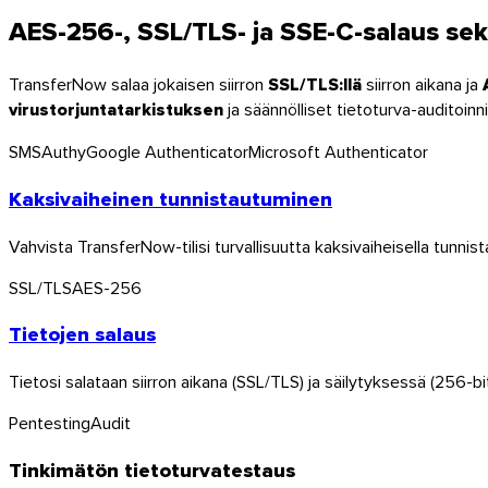
AES-256-, SSL/TLS- ja SSE-C-salaus sek
TransferNow salaa jokaisen siirron
SSL/TLS:llä
siirron aikana ja
virustorjuntatarkistuksen
ja säännölliset tietoturva-auditoin
SMS
Authy
Google Authenticator
Microsoft Authenticator
Kaksivaiheinen tunnistautuminen
Windows
Vahvista TransferNow-tilisi turvallisuutta kaksivaiheisella tunnist
SSL/TLS
AES-256
Tietojen salaus
Tietosi salataan siirron aikana (SSL/TLS) ja säilytyksessä (256-
Pentesting
Audit
Tinkimätön tietoturvatestaus