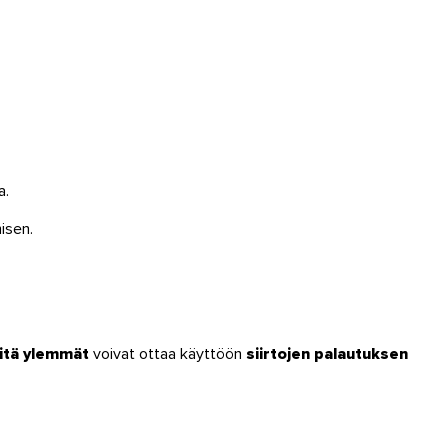
a.
isen.
sitä ylemmät
voivat ottaa käyttöön
siirtojen palautuksen