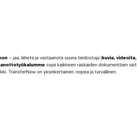
toon
– jaa, lähetä ja vastaanota suuria tiedostoja (
kuvia, videoit
staanottotyökalumme
sopii kaikkeen raskaiden dokumenttien siirtoo
kki. TransferNow on yksinkertainen, nopea ja turvallinen.