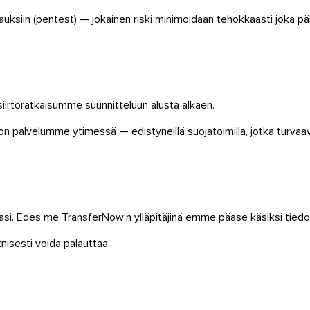
tauksiin (pentest) — jokainen riski minimoidaan tehokkaasti joka
siirtoratkaisumme suunnitteluun alusta alkaen.
n palvelumme ytimessä — edistyneillä suojatoimilla, jotka turvaa
lasi. Edes me TransferNow’n ylläpitäjinä emme pääse käsiksi tiedos
nisesti voida palauttaa.