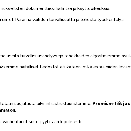
amuksellisten dokumenttiesi hallintaa ja käyttöoikeuksia.
i siirrot. Paranna vaihdon turvallisuutta ja tehosta työskentelyä.
mme useita turvallisuusanalyysejä tehokkaiden algoritmiemme avull
semme haitalliset tiedostot etukäteen, mikä estää niiden leviäm
stetaan suojatusta pilvi-infrastruktuuristamme.
Premium-tilit ja 
tamaton
.
i vanhentunut siirto pyyhitään lopullisesti.