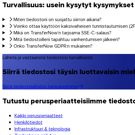
Turvallisuus: usein kysytyt kysymykset
Miten tiedostoni on suojattu siirron aikana?
Voinko ottaa käyttöön kaksivaiheisen tunnistautumisen (2
Linux
Mikä on TransferNow’n tarjoama SSE-C-salaus?
Mitä tiedostoilleni tapahtuu vanhentumisen jälkeen?
Mobiili
Onko TransferNow GDPR:n mukainen?
Lähetä ja vastaanota tiedostosi turvallisesti
Siirrä tiedostosi täysin luottavaisin mie
Siirrä tiedostoja
Katso tarjouksemme
Tutustu perusperiaatteisiimme tiedost
Kaikki perusperiaatteet
Henkilötiedot
Infrastruktuuri & teknologia