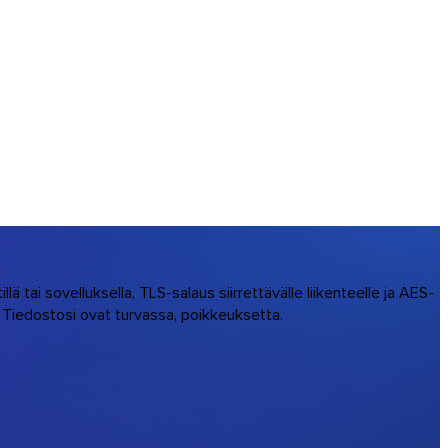
 tai sovelluksella, TLS-salaus siirrettävälle liikenteelle ja AES-
s. Tiedostosi ovat turvassa, poikkeuksetta.