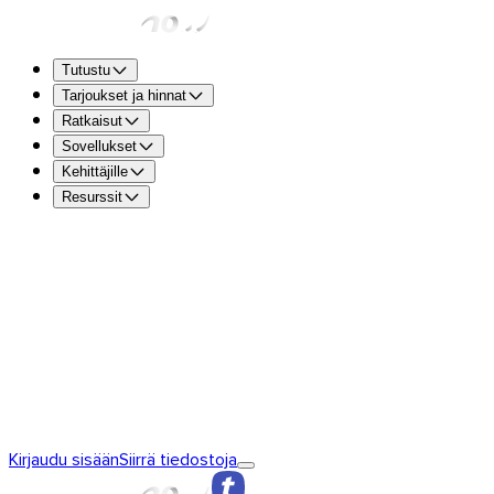
Tutustu
Tarjoukset ja hinnat
Ratkaisut
Sovellukset
Kehittäjille
Resurssit
TransferNow Free – kaikille
5 GB siirtoa kohden tiedostoje
vastaanottamiseen nopeasti ja ilmaiseksi.
TransferNow Premium – 1 käyttäjä
Ammattilaisille.
TransferNow Team – 10 käyttäjää
Tiimeille sekä pienille ja 
TransferNow Enterprise – mukautettu tarjous
Keskisuurille 
Tutustu TransferNow’hun
TransferNow’n perusperiaatteet
TransferNow
Kirjaudu sisään
Siirrä tiedostoja
Premium