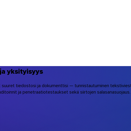
ja yksityisyys
suuret tiedostosi ja dokumenttisi — tunnistautuminen tekstiviestillä
-auditoinnit ja penetraatiotestaukset sekä siirtojen salasanasuojau