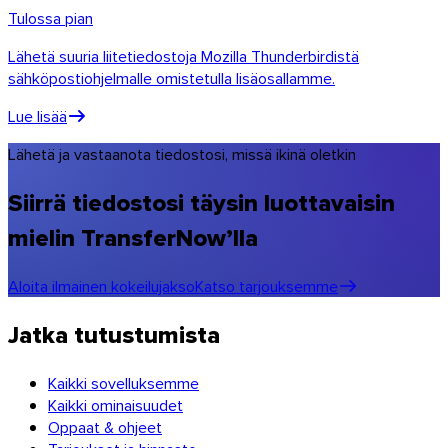
Tulossa pian
Lähetä suuria liitetiedostoja Mozilla Thunderbirdistä
sähköpostiohjelmalle omistetulla lisäosallamme.
Lue lisää
Lähetä ja vastaanota tiedostosi, missä ikinä oletkin
Siirrä tiedostosi täysin luottavaisin
mielin TransferNow’lla
Aloita ilmainen kokeilujakso
Katso tarjouksemme
Chrome & Gmail
Jatka tutustumista
Kaikki sovelluksemme
Kaikki ominaisuudet
Oppaat & ohjeet