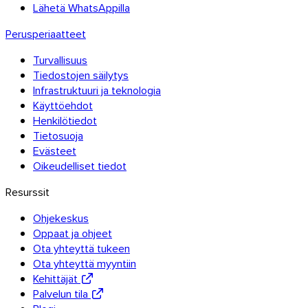
Lähetä WhatsAppilla
Perusperiaatteet
Thunderbird
Turvallisuus
Tiedostojen säilytys
Infrastruktuuri ja teknologia
TransferNow kaikilla laitteillasi
Käyttöehdot
Henkilötiedot
Tietokone, mobiili, selain ja sähköposti — kaikkialla, ilmaiseksi.
Tietosuoja
Evästeet
Kaikki sovellukset
Oikeudelliset tiedot
Tutustu API-rajapintaan
Resurssit
API-dokumentaatio
Kokeile API-rajapintaa
Ohjekeskus
Oppaat ja ohjeet
Ota yhteyttä tukeen
TransferNow API
Ota yhteyttä myyntiin
Kehittäjät
Automatisoi siirtosi — ilmainen kokeilu.
Palvelun tila