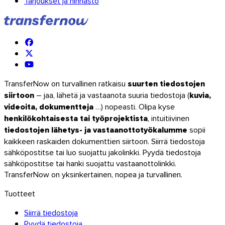
Tarjoukset ja hinnasto
TransferNow on turvallinen ratkaisu
suurten tiedostojen
siirtoon
– jaa, lähetä ja vastaanota suuria tiedostoja (
kuvia,
videoita, dokumentteja
…) nopeasti. Olipa kyse
henkilökohtaisesta tai työprojektista
, intuitiivinen
tiedostojen lähetys- ja vastaanottotyökalumme
sopii
kaikkeen raskaiden dokumenttien siirtoon. Siirrä tiedostoja
sähköpostitse tai luo suojattu jakolinkki. Pyydä tiedostoja
sähköpostitse tai hanki suojattu vastaanottolinkki.
TransferNow on yksinkertainen, nopea ja turvallinen.
Tuotteet
Firefox
Siirrä tiedostoja
Pyydä tiedostoja