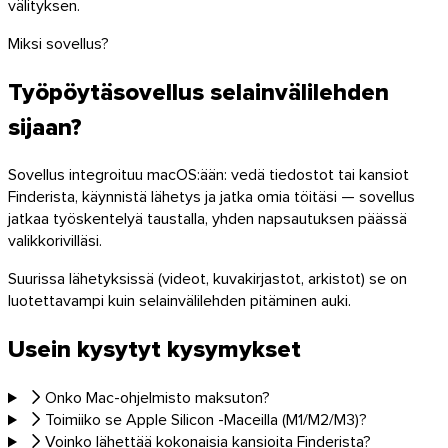
välityksen.
Miksi sovellus?
Työpöytäsovellus selainvälilehden
sijaan?
Sovellus integroituu macOS:ään: vedä tiedostot tai kansiot
Finderista, käynnistä lähetys ja jatka omia töitäsi — sovellus
jatkaa työskentelyä taustalla, yhden napsautuksen päässä
valikkorivilläsi.
Suurissa lähetyksissä (videot, kuvakirjastot, arkistot) se on
luotettavampi kuin selainvälilehden pitäminen auki.
Usein kysytyt kysymykset
macOS
Onko Mac-ohjelmisto maksuton?
Toimiiko se Apple Silicon -Maceilla (M1/M2/M3)?
Voinko lähettää kokonaisia kansioita Finderista?