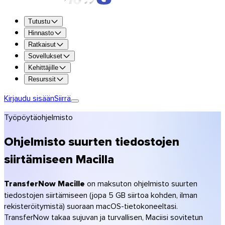
Kokeile kaikkia ominaisuuksia ilmaiseksi 7 päivää.
Tutustu
Kokeile Premiumia
Hinnasto
Ratkaisut
Jopa 250 GB siirtoa kohden
Sovellukset
1 TB tallennustilaa
Kehittäjille
Säilytys jopa 365 päivää
Resurssit
Oma brändäys (logo, värit)
Salaus ja virustorjuntaskannaus
Kirjaudu sisään
Siirrä
Hanki Premium
Työpöytäohjelmisto
Hanki Team
Hanki Enterprise
Ohjelmisto suurten tiedostojen
Vertaile tarjouksia
siirtämiseen Macilla
Hinnasto
Valokuvaajat
TransferNow Macille
on maksuton ohjelmisto suurten
Videokuvaajat & tuotanto
tiedostojen siirtämiseen (jopa 5 GB siirtoa kohden, ilman
Luovat toimistot
rekisteröitymistä) suoraan macOS-tietokoneeltasi.
Arkkitehtuuri & rakentaminen
TransferNow takaa sujuvan ja turvallisen, Maciisi sovitetun
Kirjanpitäjät