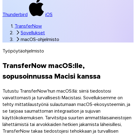
Thunderbird
iOS
TransferNow
Sovellukset
macOS-ohjelmisto
Työpöytäohjelmisto
Windows
TransferNow macOS:lle,
sopusoinnussa Macisi kanssa
Tutustu TransferNow’hun macOS:llä: siirrä tiedostosi
vaivattomasti ja turvallisesti Macistasi. Sovelluksemme on
tehty mittatilaustyönä sulautumaan macOS-ekosysteemiin, ja
se tarjoaa saumattoman integraation ja sujuvan
käyttökokemuksen. Tarvitsitpa suurten ammattilaisaineistojen
lähettämistä tai arvokkaiden hetkien jakamista läheisillesi,
TransferNow takaa tiedostojesi tehokkaan ja turvallisen