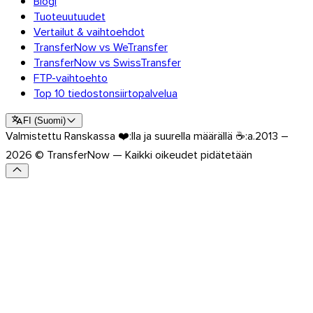
Blogi
Tutustu API-rajapintaan
Tuoteuutuudet
Ohjeet ja oppaat
Vertailut & vaihtoehdot
Lähetä kaikentyyppisiä
TransferNow vs WeTransfer
tiedostoja
TransferNow vs SwissTransfer
Blogi
FTP-vaihtoehto
Tuki & UKK
Top 10 tiedostonsiirtopalvelua
Ota yhteyttä tukeen
Saatavilla olevat kielet
FI
(
Suomi
)
Palvelun tila
Valmistettu Ranskassa ❤️:lla ja suurella määrällä ☕:a.
2013 –
2026 © TransferNow — Kaikki oikeudet pidätetään