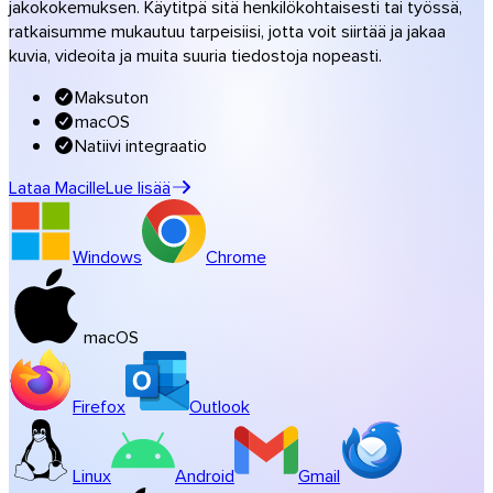
jakokokemuksen. Käytitpä sitä henkilökohtaisesti tai työssä,
Musiikki & studiot
ratkaisumme mukautuu tarpeisiisi, jotta voit siirtää ja jakaa
kuvia, videoita ja muita suuria tiedostoja nopeasti.
Kaikki toimialaratkaisut
Brändätyt siirrot
Maksuton
Ohjelmistot
macOS
Natiivi integraatio
Lataa Macille
Lue lisää
Windows
Chrome
macOS
Firefox
Outlook
Linux
Android
Gmail