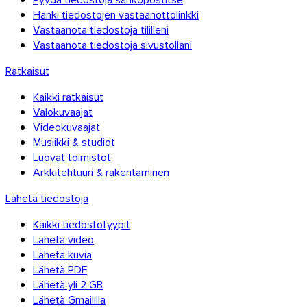
Hanki tiedostojen vastaanottolinkki
Vastaanota tiedostoja tililleni
Vastaanota tiedostoja sivustollani
Ratkaisut
Kaikki ratkaisut
Valokuvaajat
Videokuvaajat
Musiikki & studiot
Luovat toimistot
Arkkitehtuuri & rakentaminen
Lähetä tiedostoja
Kaikki tiedostotyypit
Lähetä video
Lähetä kuvia
Lähetä PDF
Lähetä yli 2 GB
Lähetä Gmaililla