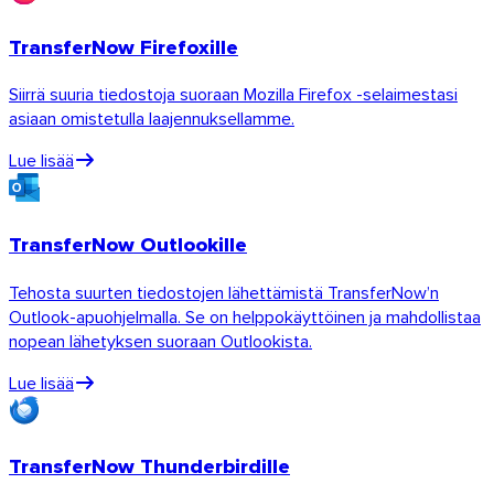
TransferNow Firefoxille
Siirrä suuria tiedostoja suoraan Mozilla Firefox -selaimestasi
asiaan omistetulla laajennuksellamme.
Lue lisää
Android
TransferNow Outlookille
Laajennukset
Tehosta suurten tiedostojen lähettämistä TransferNow’n
Outlook-apuohjelmalla. Se on helppokäyttöinen ja mahdollistaa
nopean lähetyksen suoraan Outlookista.
Lue lisää
TransferNow Thunderbirdille