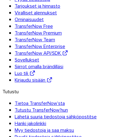
Tarjoukset ja hinnasto
Viralliset alennukset
Ominaisuudet
TransferNow Free
TransferNow Premium
TransferNow Team
TransferNow Enterprise
TransferNow API/SDK
Sovellukset
Siirrot omalla brändilläsi
Luo tili
Kirjaudu sisään
Tutustu
Tietoa TransferNow’sta
Tutustu TransferNow’hun
Lähetä suuria tiedostoja sähköpostitse
Hanki jakolinkki
Myy tiedostoja ja saa maksu
Outlook
Pyydä tiedostoja sähköpostitse