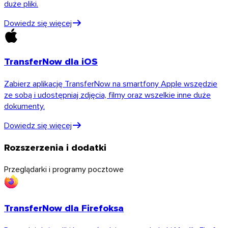
duże pliki.
Dowiedz się więcej
Thunderbird
TransferNow dla iOS
TransferNow na wszystkich Twoich urządzeniach
Zabierz aplikację TransferNow na smartfony Apple wszędzie
ze sobą i udostępniaj zdjęcia, filmy oraz wszelkie inne duże
Komputer, telefon, przeglądarka i poczta — wszędzie i za darmo
dokumenty.
Wszystkie aplikacje
Dowiedz się więcej
Odkryj API
Dokumentacja API
Rozszerzenia i dodatki
Wypróbuj API
Przeglądarki i programy pocztowe
API TransferNow
TransferNow dla Firefoksa
Zautomatyzuj swoje transfery — darmowy
okres próbny.