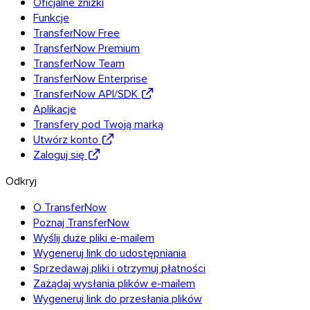
Oficjalne zniżki
Funkcje
TransferNow Free
TransferNow Premium
TransferNow Team
TransferNow Enterprise
TransferNow API/SDK
Aplikacje
Transfery pod Twoją marką
Utwórz konto
Zaloguj się
Odkryj
O TransferNow
Poznaj TransferNow
Wyślij duże pliki e-mailem
Wygeneruj link do udostępniania
Sprzedawaj pliki i otrzymuj płatności
Zażądaj wysłania plików e-mailem
Wygeneruj link do przesłania plików