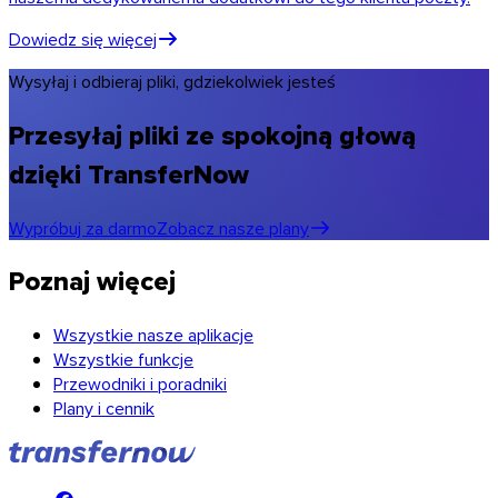
Dowiedz się więcej
Wysyłaj i odbieraj pliki, gdziekolwiek jesteś
Przesyłaj pliki ze spokojną głową
dzięki TransferNow
Wypróbuj za darmo
Zobacz nasze plany
Poznaj więcej
Wszystkie nasze aplikacje
Wszystkie funkcje
Przewodniki i poradniki
Plany i cennik