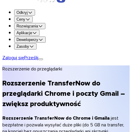
Wypróbuj wszystkie funkcje za darmo przez 7 dni.
Odkryj
Wypróbuj Premium
Ceny
Rozwiązania
Do 250 GB na transfer
Aplikacje
1 TB przestrzeni dyskowej
Deweloperzy
Przechowywanie nawet do 365 dni
Zasoby
Personalizacja (logo, kolory)
Szyfrowanie i skanowanie antywirusowe
Zaloguj się
Prześlij
Przejdź na Premium
Rozszerzenie do przeglądarki
Przejdź na Team
Przejdź na Enterprise
Rozszerzenie TransferNow do
Porównaj plany
przeglądarki Chrome i poczty Gmail –
Ceny
zwiększ produktywność
Fotografowie
Filmowcy i produkcja
Agencje kreatywne
Rozszerzenie TransferNow do Chrome i Gmaila
jest
Architektura i budownictwo
bezpłatne i pozwala wysyłać duże pliki (do 5 GB na transfer,
Księgowi
na koncie) bez opuszczania przeglądarki ani skrzynki