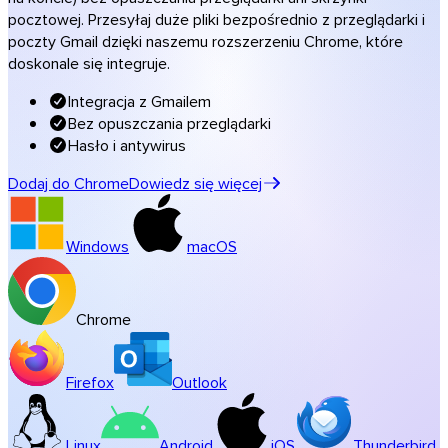
Muzyka i studia
pocztowej. Przesyłaj duże pliki bezpośrednio z przeglądarki i
poczty Gmail dzięki naszemu rozszerzeniu Chrome, które
Wszystkie rozwiązania branżowe
doskonale się integruje.
Transfery w Twoich barwach
Integracja z Gmailem
Oprogramowanie
Bez opuszczania przeglądarki
Hasło i antywirus
Dodaj do Chrome
Dowiedz się więcej
Windows
macOS
Chrome
Firefox
Outlook
Linux
Android
iOS
Thunderbird