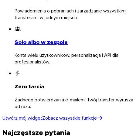
Powiadomienia o pobraniach i zarządzanie wszystkimi
transferami w jednym miejscu.
Solo albo w zespole
Konta wielu użytkowników, personalizacja i API dla
profesjonalistów.
Zero tarcia
iOS
Żadnego potwierdzania e-mailem: Twój transfer wyrusza
od razu.
Utwórz mój widget
Zobacz wszystkie funkcje
Najczęstsze pytania