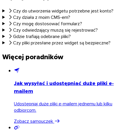
Czy do utworzenia widgetu potrzebne jest konto?
Czy działa z moim CMS-em?
Czy mogę dostosować formularz?
Czy odwiedzający muszą się rejestrować?
Gdzie trafiają odebrane pliki?
Czy pliki przesłane przez widget są bezpieczne?
Android
Więcej poradników
Rozszerzenia
Jak wysyłać i udostępniać duże pliki e-
mailem
Udostępniaj duże pliki e-mailem jednemu lub kilku
odbiorcom.
Zobacz samouczek