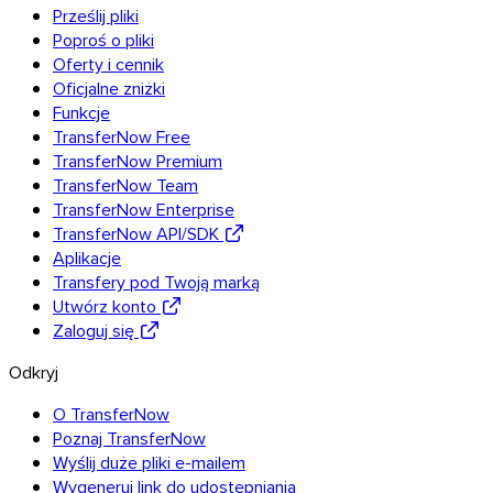
Prześlij pliki
Poproś o pliki
Oferty i cennik
Thunderbird
Oficjalne zniżki
Funkcje
TransferNow Free
TransferNow Premium
TransferNow na wszystkich Twoich urządzeniach
TransferNow Team
Komputer, telefon, przeglądarka i poczta — wszędzie i za darmo
TransferNow Enterprise
TransferNow API/SDK
Wszystkie aplikacje
Aplikacje
Transfery pod Twoją marką
Odkryj API
Utwórz konto
Dokumentacja API
Zaloguj się
Wypróbuj API
Odkryj
O TransferNow
API TransferNow
Poznaj TransferNow
Zautomatyzuj swoje transfery — darmowy
Wyślij duże pliki e-mailem
okres próbny.
Wygeneruj link do udostępniania