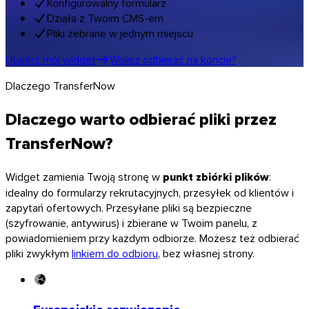
Konfigurowalny formularz
Działa z Twoim CMS-em
Pliki zebrane w jednym miejscu
Utwórz mój widget
Wolisz odbierać na koncie?
Dlaczego TransferNow
Dlaczego warto odbierać pliki przez
TransferNow?
Widget zamienia Twoją stronę w
punkt zbiórki plików
:
idealny do formularzy rekrutacyjnych, przesyłek od klientów i
zapytań ofertowych. Przesyłane pliki są bezpieczne
(szyfrowanie, antywirus) i zbierane w Twoim panelu, z
powiadomieniem przy każdym odbiorze. Możesz też odbierać
pliki zwykłym
linkiem do odbioru
, bez własnej strony.