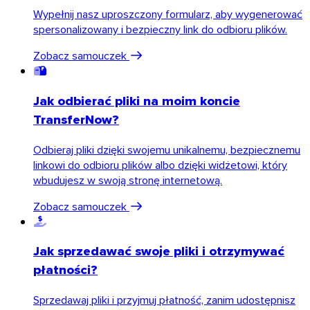
Wypełnij nasz uproszczony formularz, aby wygenerować
spersonalizowany i bezpieczny link do odbioru plików.
Zobacz samouczek
Jak odbierać pliki na moim koncie
TransferNow?
Odbieraj pliki dzięki swojemu unikalnemu, bezpiecznemu
linkowi do odbioru plików albo dzięki widżetowi, który
wbudujesz w swoją stronę internetową.
Zobacz samouczek
Jak sprzedawać swoje pliki i otrzymywać
płatności?
Firefox
Sprzedawaj pliki i przyjmuj płatność, zanim udostępnisz