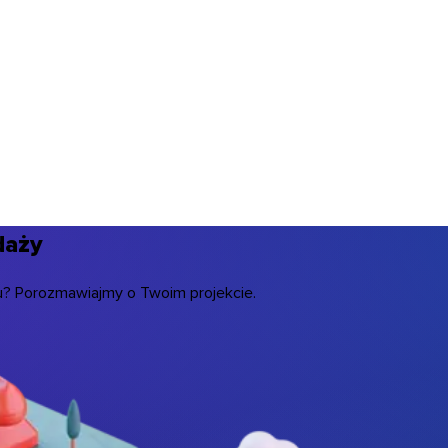
daży
łu? Porozmawiajmy o Twoim projekcie.