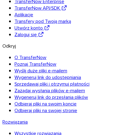
TransferNow Enterprise
TransferNow API/SDK
Aplikacje
Transfery pod Twoją marką
Utwórz konto
Linux
Zaloguj się
Mobile
Odkryj
O TransferNow
Poznaj TransferNow
Wyślij duże pliki e-mailem
Wygeneruj link do udostępniania
Sprzedawaj pliki i otrzymuj płatności
Zażądaj wysłania plików e-mailem
Wygeneruj link do przesłania plików
Odbieraj pliki na swoim koncie
Odbieraj pliki na swojej stronie
Rozwiązania
Wszystkie rozwiązania