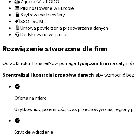
Zgodność z RODO
Pliki hostowane w Europie
Szyfrowane transfery
SSO i SCIM
Umowa powierzenia przetwarzania danych
Dedykowane wsparcie
Rozwiązanie stworzone dla firm
Windows
Od 2013 roku TransferNow pomaga
tysiącom firm
na całym św
Scentralizuj i kontroluj przepływ danych
, aby wzmocnić bez
Oferta na miarę
Użytkownicy, pojemność, czas przechowywania, regiony 
Szybkie wdrożenie