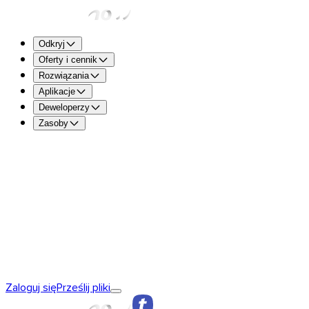
Odkryj
Oferty i cennik
Rozwiązania
Aplikacje
Deweloperzy
Zasoby
TransferNow Free – Dla wszystkich
5 GB na transfer, aby
odbierać pliki.
TransferNow Premium – 1 użytkownik
Dla profesjonalistów
TransferNow Team – 10 użytkowników
Dla zespołów oraz 
TransferNow Enterprise – Plan niestandardowy
Dla średnic
Poznaj TransferNow
Podstawy TransferNow
TransferNow
Zaloguj się
Prześlij pliki
Premium