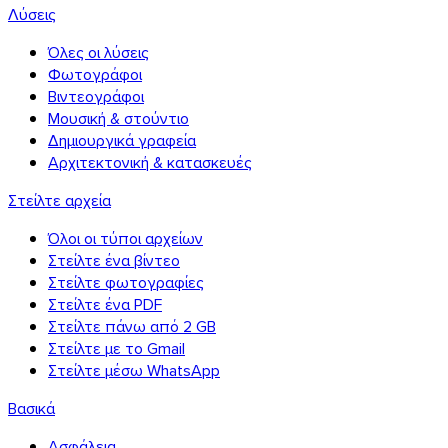
Λύσεις
Όλες οι λύσεις
Φωτογράφοι
Βιντεογράφοι
Μουσική & στούντιο
Δημιουργικά γραφεία
Αρχιτεκτονική & κατασκευές
Στείλτε αρχεία
Όλοι οι τύποι αρχείων
Στείλτε ένα βίντεο
Στείλτε φωτογραφίες
Στείλτε ένα PDF
Στείλτε πάνω από 2 GB
Στείλτε με το Gmail
Στείλτε μέσω WhatsApp
Βασικά
Ασφάλεια