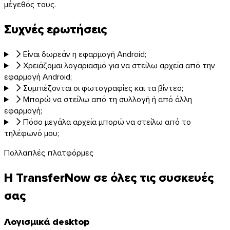
μέγεθός τους.
Συχνές ερωτήσεις
Thunderbird
Είναι δωρεάν η εφαρμογή Android;
Χρειάζομαι λογαριασμό για να στείλω αρχεία από την
εφαρμογή Android;
Το TransferNow σε όλες τις συσκευές σας
Συμπιέζονται οι φωτογραφίες και τα βίντεο;
Υπολογιστής, κινητό, πρόγραμμα περιήγησης και e-mail — παν
Μπορώ να στείλω από τη συλλογή ή από άλλη
εφαρμογή;
Όλες οι εφαρμογές
Πόσο μεγάλα αρχεία μπορώ να στείλω από το
τηλέφωνό μου;
Ανακαλύψτε το API
Τεκμηρίωση API
Πολλαπλές πλατφόρμες
Δοκιμάστε το API
Η TransferNow σε όλες τις συσκευές
σας
TransferNow API
Αυτοματοποιήστε τις μεταφορές σας —
Λογισμικά desktop
δωρεάν δοκιμή.