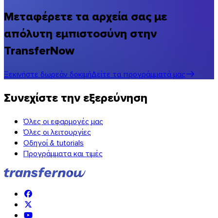
Μεταφέρετε τα αρχεία σας με
απόλυτη εμπιστοσύνη στην
TransferNow
Ξεκινήστε δωρεάν δοκιμή
Δείτε τα προγράμματά μας
Συνεχίστε την εξερεύνηση
Όλες οι εφαρμογές μας
Όλες οι λειτουργίες
Οδηγοί & tutorials
Προγράμματα και τιμές