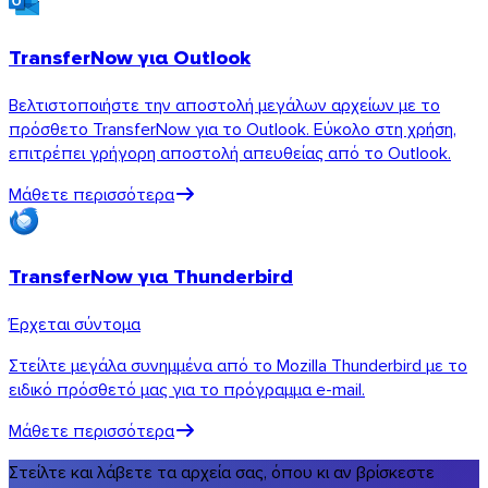
TransferNow για Outlook
Βελτιστοποιήστε την αποστολή μεγάλων αρχείων με το
πρόσθετο TransferNow για το Outlook. Εύκολο στη χρήση,
επιτρέπει γρήγορη αποστολή απευθείας από το Outlook.
Μάθετε περισσότερα
TransferNow για Thunderbird
Έρχεται σύντομα
Στείλτε μεγάλα συνημμένα από το Mozilla Thunderbird με το
ειδικό πρόσθετό μας για το πρόγραμμα e-mail.
Μάθετε περισσότερα
Στείλτε και λάβετε τα αρχεία σας, όπου κι αν βρίσκεστε