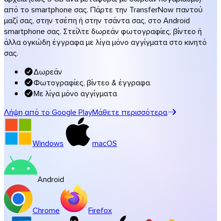
Μουσική & στούντιο
από το smartphone σας. Πάρτε την TransferNow παντού
μαζί σας, στην τσέπη ή στην τσάντα σας, στο Android
Όλες οι λύσεις ανά κλάδο
smartphone σας. Στείλτε δωρεάν φωτογραφίες, βίντεο ή
Μεταφορές με την επωνυμία σας
άλλα ογκώδη έγγραφα με λίγα μόνο αγγίγματα στο κινητό
σας.
Λογισμικά
Δωρεάν
Φωτογραφίες, βίντεο & έγγραφα
Με λίγα μόνο αγγίγματα
Λήψη από το Google Play
Μάθετε περισσότερα
Windows
macOS
Android
Chrome
Firefox