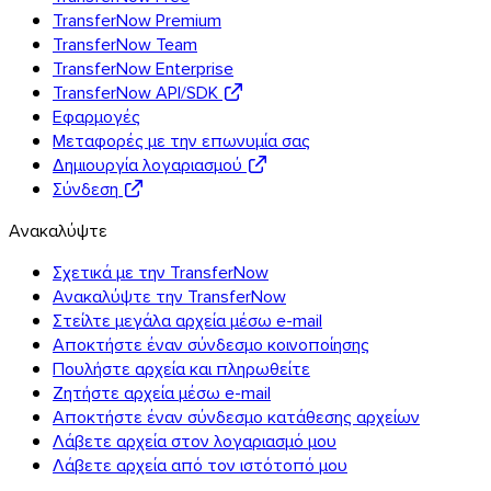
TransferNow Premium
TransferNow Team
TransferNow Enterprise
TransferNow API/SDK
Εφαρμογές
Μεταφορές με την επωνυμία σας
Δημιουργία λογαριασμού
Σύνδεση
Ανακαλύψτε
Σχετικά με την TransferNow
Ανακαλύψτε την TransferNow
Στείλτε μεγάλα αρχεία μέσω e-mail
Αποκτήστε έναν σύνδεσμο κοινοποίησης
Πουλήστε αρχεία και πληρωθείτε
Ζητήστε αρχεία μέσω e-mail
Αποκτήστε έναν σύνδεσμο κατάθεσης αρχείων
Λάβετε αρχεία στον λογαριασμό μου
Λάβετε αρχεία από τον ιστότοπό μου