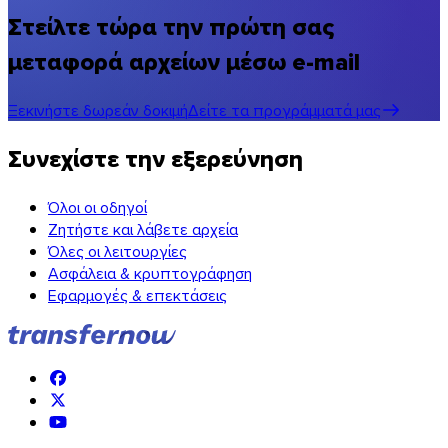
Στείλτε τώρα την πρώτη σας
μεταφορά αρχείων μέσω e-mail
Ξεκινήστε δωρεάν δοκιμή
Δείτε τα προγράμματά μας
Συνεχίστε την εξερεύνηση
Όλοι οι οδηγοί
Ζητήστε και λάβετε αρχεία
Όλες οι λειτουργίες
Ασφάλεια & κρυπτογράφηση
Εφαρμογές & επεκτάσεις