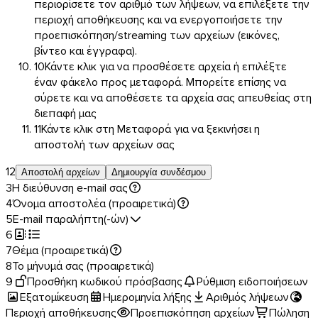
περιορίσετε τον αριθμό των λήψεων, να επιλέξετε την
περιοχή αποθήκευσης και να ενεργοποιήσετε την
προεπισκόπηση/streaming των αρχείων (εικόνες,
βίντεο και έγγραφα).
10
Κάντε κλικ για να προσθέσετε αρχεία ή επιλέξτε
έναν φάκελο προς μεταφορά. Μπορείτε επίσης να
σύρετε και να αποθέσετε τα αρχεία σας απευθείας στη
διεπαφή μας
11
Κάντε κλικ στη Μεταφορά για να ξεκινήσει η
αποστολή των αρχείων σας
1
2
Αποστολή αρχείων
Δημιουργία συνδέσμου
3
Η διεύθυνση e-mail σας
4
Όνομα αποστολέα (προαιρετικά)
5
E-mail παραλήπτη(-ών)
iOS
6
7
Θέμα (προαιρετικά)
8
Το μήνυμά σας (προαιρετικά)
9
Προσθήκη κωδικού πρόσβασης
Ρύθμιση ειδοποιήσεων
Εξατομίκευση
Ημερομηνία λήξης
Αριθμός λήψεων
Περιοχή αποθήκευσης
Προεπισκόπηση αρχείων
Πώληση