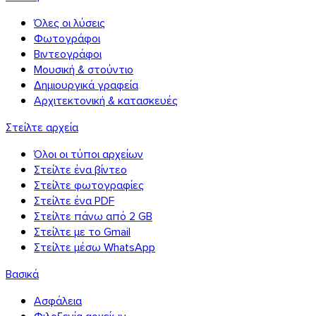
Όλες οι λύσεις
Φωτογράφοι
Βιντεογράφοι
Μουσική & στούντιο
Δημιουργικά γραφεία
Αρχιτεκτονική & κατασκευές
Στείλτε αρχεία
Όλοι οι τύποι αρχείων
Στείλτε ένα βίντεο
Στείλτε φωτογραφίες
Στείλτε ένα PDF
Στείλτε πάνω από 2 GB
Στείλτε με το Gmail
Στείλτε μέσω WhatsApp
Βασικά
Ασφάλεια
Φιλοξενία αρχείων