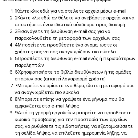
1
Κάντε κλικ εδώ για να στείλετε αρχεία μέσω e-mail
2
Κάντε κλικ εδώ αν θέλετε να ανεβάσετε αρχεία και να
αποκτήσετε έναν ιδιωτικό σύνδεσμο προς διανομή
Linux
3
Εισαγάγετε τη διεύθυνση e-mail σας για να
παρακολουθείτε τη μεταφορά των αρχείων σας
Κινητά
4
Μπορείτε να προσθέσετε ένα όνομα, ώστε οι
χρήστες σας να σας αναγνωρίζουν πιο εύκολα
5
Προσθέστε τη διεύθυνση e-mail ενός ή περισσότερων
παραληπτών
6
Χρησιμοποιήστε το βιβλίο διευθύνσεων ή τις ομάδες
επαφών σας (απαιτεί λογαριασμό χρήστη)
7
Μπορείτε να ορίσετε ένα θέμα, ώστε η μεταφορά σας
να αναγνωρίζεται πιο εύκολα
8
Μπορείτε επίσης να γράψετε ένα μήνυμα που θα
εμφανίζεται στο e-mail λήψης
9
Από τη γραμμή εργαλείων μπορείτε να προσθέσετε
κωδικό πρόσβασης για την προστασία των αρχείων
σας, να ρυθμίσετε τις ειδοποιήσεις, να εξατομικεύσετε
τη σελίδα λήψης, να επιλέξετε ημερομηνία λήξης, να