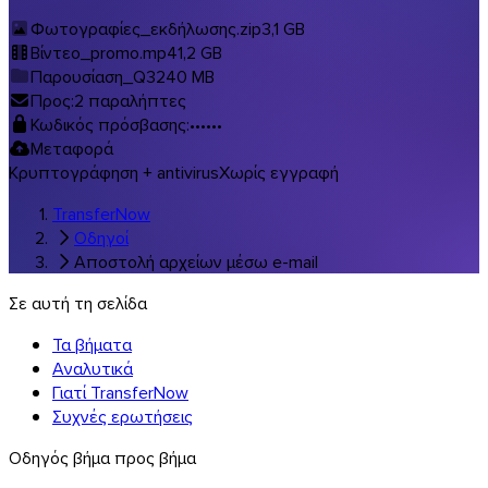
Μουσική & στούντιο
Φωτογραφίες_εκδήλωσης.zip
3,1 GB
Βίντεο_promo.mp4
1,2 GB
Όλες οι λύσεις ανά κλάδο
Παρουσίαση_Q3
240 MB
Μεταφορές με την επωνυμία σας
Προς:
2 παραλήπτες
Λογισμικά
Κωδικός πρόσβασης:
••••••
Μεταφορά
Κρυπτογράφηση + antivirus
Χωρίς εγγραφή
TransferNow
Οδηγοί
Αποστολή αρχείων μέσω e-mail
Σε αυτή τη σελίδα
Τα βήματα
Αναλυτικά
Γιατί TransferNow
Συχνές ερωτήσεις
Οδηγός βήμα προς βήμα