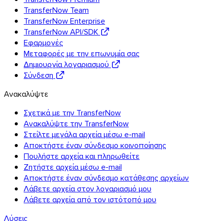
TransferNow Team
TransferNow Enterprise
TransferNow API/SDK
Εφαρμογές
Μεταφορές με την επωνυμία σας
Δημιουργία λογαριασμού
Σύνδεση
Ανακαλύψτε
Σχετικά με την TransferNow
Ανακαλύψτε την TransferNow
Στείλτε μεγάλα αρχεία μέσω e-mail
Αποκτήστε έναν σύνδεσμο κοινοποίησης
Πουλήστε αρχεία και πληρωθείτε
Ζητήστε αρχεία μέσω e-mail
Αποκτήστε έναν σύνδεσμο κατάθεσης αρχείων
Λάβετε αρχεία στον λογαριασμό μου
Λάβετε αρχεία από τον ιστότοπό μου
Λύσεις