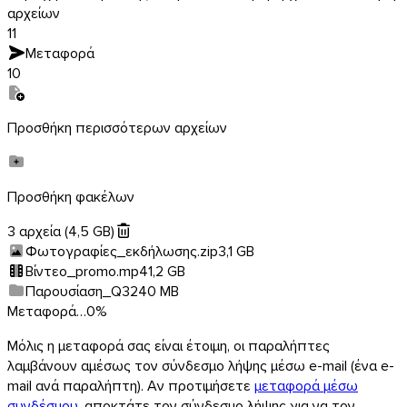
αρχείων
11
Μεταφορά
10
Προσθήκη περισσότερων αρχείων
Android
Προσθήκη φακέλων
Επεκτάσεις
3 αρχεία
(4,5 GB)
Φωτογραφίες_εκδήλωσης.zip
3,1 GB
Βίντεο_promo.mp4
1,2 GB
Παρουσίαση_Q3
240 MB
Μεταφορά…
0
%
Μόλις η μεταφορά σας είναι έτοιμη, οι παραλήπτες
λαμβάνουν αμέσως τον σύνδεσμο λήψης μέσω e-mail (ένα e-
mail ανά παραλήπτη). Αν προτιμήσετε
μεταφορά μέσω
συνδέσμου
, αποκτάτε τον σύνδεσμο λήψης για να τον