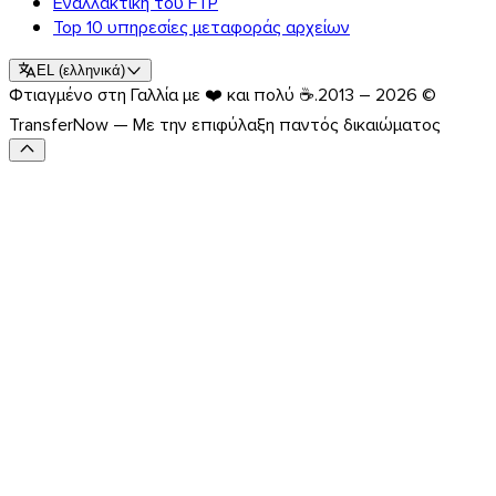
Εναλλακτική του FTP
Top 10 υπηρεσίες μεταφοράς αρχείων
EL
(
ελληνικά
)
Φτιαγμένο στη Γαλλία με ❤️ και πολύ ☕.
2013 – 2026 ©
TransferNow — Με την επιφύλαξη παντός δικαιώματος