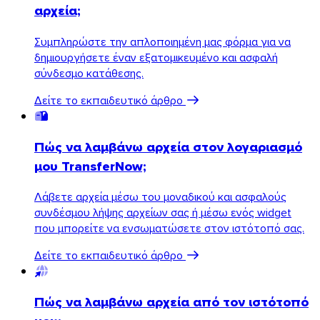
αρχεία;
Ανακαλύψτε το API
Συμπληρώστε την απλοποιημένη μας φόρμα για να
Οδηγοί και μαθήματα
δημιουργήσετε έναν εξατομικευμένο και ασφαλή
Στείλτε κάθε τύπο αρχείου
σύνδεσμο κατάθεσης.
Το blog
Υποστήριξη & FAQ
Δείτε το εκπαιδευτικό άρθρο
Επικοινωνία με την υποστήριξη
Διαθέσιμες γλώσσες
Κατάσταση υπηρεσίας
Πώς να λαμβάνω αρχεία στον λογαριασμό
μου TransferNow;
Λάβετε αρχεία μέσω του μοναδικού και ασφαλούς
συνδέσμου λήψης αρχείων σας ή μέσω ενός widget
που μπορείτε να ενσωματώσετε στον ιστότοπό σας.
Δείτε το εκπαιδευτικό άρθρο
Πώς να λαμβάνω αρχεία από τον ιστότοπό