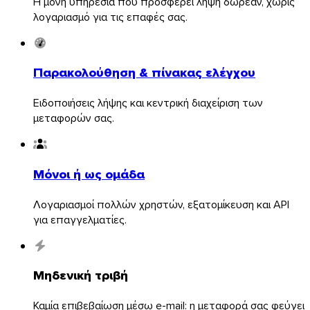
Η μόνη υπηρεσία που προσφέρει λήψη δωρεάν, χωρίς
λογαριασμό για τις επαφές σας.
Παρακολούθηση & πίνακας ελέγχου
Ειδοποιήσεις λήψης και κεντρική διαχείριση των
μεταφορών σας.
Μόνοι ή ως ομάδα
Λογαριασμοί πολλών χρηστών, εξατομίκευση και API
για επαγγελματίες.
Μηδενική τριβή
Καμία επιβεβαίωση μέσω e-mail: η μεταφορά σας φεύγει
Outlook