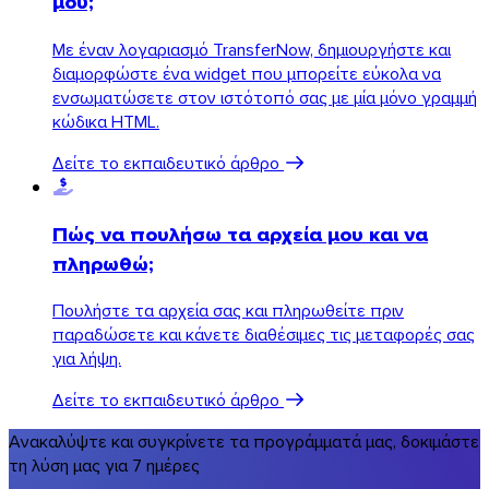
μου;
Με έναν λογαριασμό TransferNow, δημιουργήστε και
διαμορφώστε ένα widget που μπορείτε εύκολα να
ενσωματώσετε στον ιστότοπό σας με μία μόνο γραμμή
κώδικα HTML.
Δείτε το εκπαιδευτικό άρθρο
Πώς να πουλήσω τα αρχεία μου και να
πληρωθώ;
Πουλήστε τα αρχεία σας και πληρωθείτε πριν
παραδώσετε και κάνετε διαθέσιμες τις μεταφορές σας
για λήψη.
Δείτε το εκπαιδευτικό άρθρο
Ανακαλύψτε και συγκρίνετε τα προγράμματά μας, δοκιμάστε
τη λύση μας για 7 ημέρες