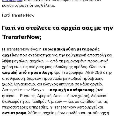
κοινοποιήσετε όπως θέλετε.
Γιατί TransferNow
Γιατί να στείλετε τα αρχεία σας με την
TransferNow;
Η TransferNow είναι η
ευρωπαϊκή λύση μεταφοράς
αρχείων
που σχεδιάστηκε για την καθημερινή αποστολή και
λήψη μεγάλων αρχείων — από τη μεμονωμένη προσωπική
χρήση έως τις ανάγκες μιας ολόκληρης ομάδας. Όλα είναι
ασφαλή από προεπιλογή
: κρυπτογράφηση AES-256 στην
αποθήκευση, δωρεάν προστασία με κωδικό πρόσβασης
Chrome & Gmail
χωρίς λογαριασμό, και έλεγχος antivirus σε κάθε αρχείο.
Διατηρείτε τον έλεγχο —
περιοχή αποθήκευσης
(ανά
ήπειρο — Ευρώπη, Αμερική, Ασία — ή ανά χώρα), διάρκεια
διαθεσιμότητας, αριθμός λήψεων — και, σε αντίθεση με τις
περισσότερες υπηρεσίες, η TransferNow λειτουργεί και
αντίστροφα
: λάβετε αρχεία μέσω συνδέσμου απόθεσης ή