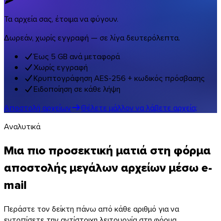
Τα αρχεία σας, έτοιμα να φύγουν.
Δωρεάν, χωρίς εγγραφή — σε λίγα δευτερόλεπτα.
Έως 5 GB ανά μεταφορά
Χωρίς εγγραφή
Κρυπτογράφηση AES-256 + κωδικός πρόσβασης
Ειδοποίηση σε κάθε λήψη
Αποστολή αρχείων
Θέλετε μάλλον να λάβετε αρχεία;
Αναλυτικά
Μια πιο προσεκτική ματιά στη φόρμα
αποστολής μεγάλων αρχείων μέσω e-
mail
Περάστε τον δείκτη πάνω από κάθε αριθμό για να
εντοπίσετε την αντίστοιχη λειτουργία στη φόρμα.