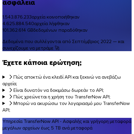
ασφάλεια
1.543.876.233
αρχεία κοινοποιήθηκαν
4.625.884.540
αρχεία λήφθηκαν
101.362.614
GB
δεδομένων παραδόθηκαν
Δεδομένα που συλλέγονται από Σεπτέμβριος 2022 — και
συνεχίζουμε να μετράμε 🚀
Έχετε κάποια ερώτηση;
Πώς αποκτώ ένα κλειδί API και ξεκινώ να ανεβάζω
αρχεία;
Είναι δυνατόν να δοκιμάσω δωρεάν το API;
Πώς χρεώνεται η χρήση του TransferNow API;
Μπορώ να ακυρώσω τον λογαριασμό μου TransferNow
API;
Υπηρεσία TransferNow API - Ασφαλής και γρήγορη μεταφορά
μεγάλων αρχείων έως 5 TB ανά μεταφορά