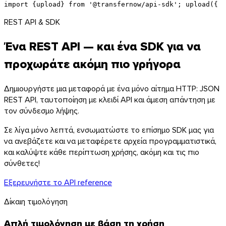
import {upload} from '@transfernow/api-sdk';
upload({
  
REST API & SDK
Ένα REST API — και ένα SDK για να
προχωράτε ακόμη πιο γρήγορα
Δημιουργήστε μια μεταφορά με ένα μόνο αίτημα HTTP: JSON
REST API, ταυτοποίηση με κλειδί API και άμεση απάντηση με
τον σύνδεσμο λήψης.
Σε λίγα μόνο λεπτά, ενσωματώστε το επίσημο SDK μας για
να ανεβάζετε και να μεταφέρετε αρχεία προγραμματιστικά,
και καλύψτε κάθε περίπτωση χρήσης, ακόμη και τις πιο
σύνθετες!
iOS
Εξερευνήστε το API reference
Δίκαιη τιμολόγηση
Απλή τιμολόγηση με βάση τη χρήση