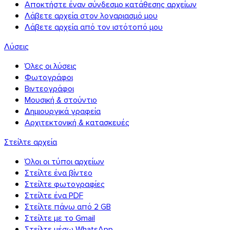
Αποκτήστε έναν σύνδεσμο κατάθεσης αρχείων
Λάβετε αρχεία στον λογαριασμό μου
Λάβετε αρχεία από τον ιστότοπό μου
Λύσεις
Όλες οι λύσεις
Φωτογράφοι
Βιντεογράφοι
Μουσική & στούντιο
Δημιουργικά γραφεία
Αρχιτεκτονική & κατασκευές
Στείλτε αρχεία
Όλοι οι τύποι αρχείων
Στείλτε ένα βίντεο
Στείλτε φωτογραφίες
Στείλτε ένα PDF
Στείλτε πάνω από 2 GB
Στείλτε με το Gmail
Στείλτε μέσω WhatsApp