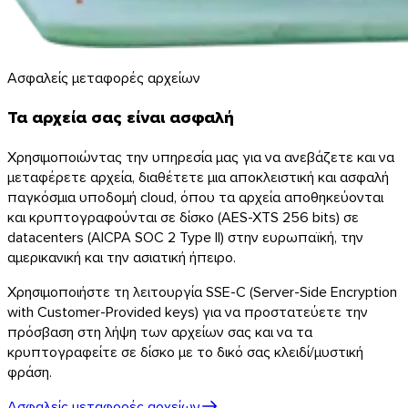
Thunderbird
Ασφαλείς μεταφορές αρχείων
Τα αρχεία σας είναι ασφαλή
Το TransferNow σε όλες τις συσκευές σας
Χρησιμοποιώντας την υπηρεσία μας για να ανεβάζετε και να
Υπολογιστής, κινητό, πρόγραμμα περιήγησης και e-mail — παν
μεταφέρετε αρχεία, διαθέτετε μια αποκλειστική και ασφαλή
παγκόσμια υποδομή cloud, όπου τα αρχεία αποθηκεύονται
Όλες οι εφαρμογές
και κρυπτογραφούνται σε δίσκο (AES-XTS 256 bits) σε
datacenters (AICPA SOC 2 Type II) στην ευρωπαϊκή, την
Ανακαλύψτε το API
αμερικανική και την ασιατική ήπειρο.
Τεκμηρίωση API
Δοκιμάστε το API
Χρησιμοποιήστε τη λειτουργία SSE-C (Server-Side Encryption
with Customer-Provided keys) για να προστατεύετε την
πρόσβαση στη λήψη των αρχείων σας και να τα
TransferNow API
κρυπτογραφείτε σε δίσκο με το δικό σας κλειδί/μυστική
φράση.
Αυτοματοποιήστε τις μεταφορές σας —
δωρεάν δοκιμή.
Ασφαλείς μεταφορές αρχείων