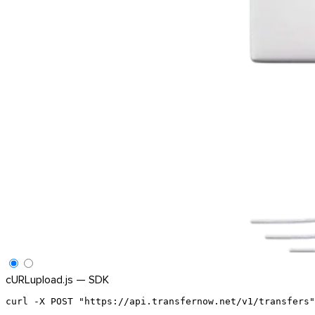
Linux
Κινητά
cURL
upload.js — SDK
curl -X POST "https://api.transfernow.net/v1/transfers"