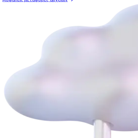
Ανακαλύψτε το API
Οδηγοί και μαθήματα
Στείλτε κάθε τύπο αρχείου
Το blog
Υποστήριξη & FAQ
Επικοινωνία με την υποστήριξη
Διαθέσιμες γλώσσες
Κατάσταση υπηρεσίας