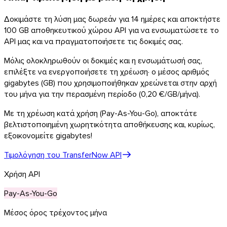
Δοκιμάστε τη λύση μας δωρεάν για 14 ημέρες και αποκτήστε
100 GB αποθηκευτικού χώρου API για να ενσωματώσετε το
API μας και να πραγματοποιήσετε τις δοκιμές σας.
Μόλις ολοκληρωθούν οι δοκιμές και η ενσωμάτωσή σας,
επιλέξτε να ενεργοποιήσετε τη χρέωση· ο μέσος αριθμός
gigabytes (GB) που χρησιμοποιήθηκαν χρεώνεται στην αρχή
του μήνα για την περασμένη περίοδο (
0,20 €
/GB/μήνα).
Android
Επεκτάσεις
Με τη χρέωση κατά χρήση (Pay-As-You-Go), αποκτάτε
βελτιστοποιημένη χωρητικότητα αποθήκευσης και, κυρίως,
εξοικονομείτε gigabytes!
Τιμολόγηση του TransferNow API
Χρήση API
Pay-As-You-Go
Μέσος όρος τρέχοντος μήνα