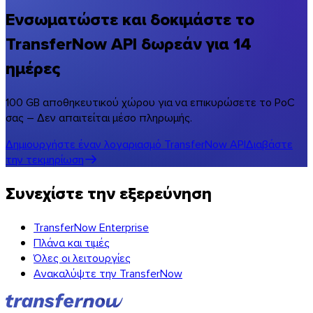
Ενσωματώστε και δοκιμάστε το
TransferNow API δωρεάν για 14
ημέρες
100 GB αποθηκευτικού χώρου για να επικυρώσετε το PoC
σας – Δεν απαιτείται μέσο πληρωμής.
Δημιουργήστε έναν λογαριασμό TransferNow API
Διαβάστε
την τεκμηρίωση
Συνεχίστε την εξερεύνηση
TransferNow Enterprise
Πλάνα και τιμές
Όλες οι λειτουργίες
Ανακαλύψτε την TransferNow