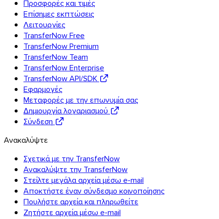
Προσφορές και τιμές
Επίσημες εκπτώσεις
Λειτουργίες
TransferNow Free
TransferNow Premium
TransferNow Team
TransferNow Enterprise
TransferNow API/SDK
Εφαρμογές
Μεταφορές με την επωνυμία σας
Δημιουργία λογαριασμού
Σύνδεση
Ανακαλύψτε
Σχετικά με την TransferNow
Ανακαλύψτε την TransferNow
Στείλτε μεγάλα αρχεία μέσω e-mail
Αποκτήστε έναν σύνδεσμο κοινοποίησης
Πουλήστε αρχεία και πληρωθείτε
Ζητήστε αρχεία μέσω e-mail