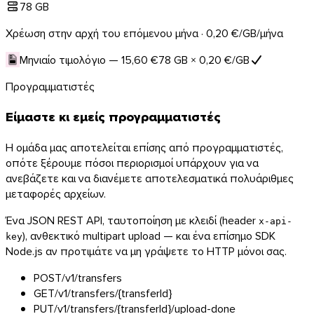
78 GB
Χρέωση στην αρχή του επόμενου μήνα ·
0,20 €
/GB/μήνα
Μηνιαίο τιμολόγιο —
15,60 €
78 GB ×
0,20 €
/GB
Προγραμματιστές
Είμαστε κι εμείς προγραμματιστές
Η ομάδα μας αποτελείται επίσης από προγραμματιστές,
οπότε ξέρουμε πόσοι περιορισμοί υπάρχουν για να
ανεβάζετε και να διανέμετε αποτελεσματικά πολυάριθμες
μεταφορές αρχείων.
Ένα JSON REST API, ταυτοποίηση με κλειδί (header
x-api-
Chrome & Gmail
), ανθεκτικό multipart upload — και ένα επίσημο SDK
key
Node.js αν προτιμάτε να μη γράψετε το HTTP μόνοι σας.
POST
/v1/transfers
GET
/v1/transfers/{transferId}
PUT
/v1/transfers/{transferId}/upload-done