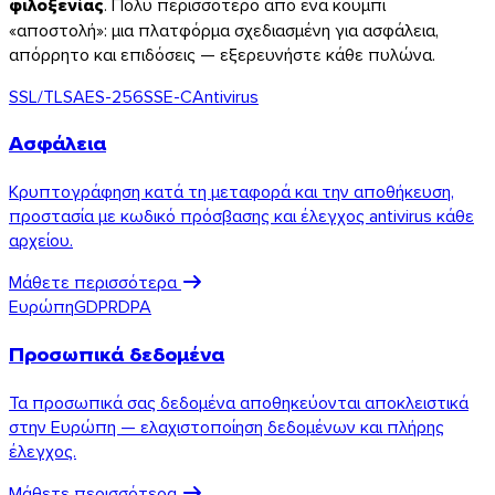
φιλοξενίας
. Πολύ περισσότερο από ένα κουμπί
«αποστολή»: μια πλατφόρμα σχεδιασμένη για ασφάλεια,
απόρρητο και επιδόσεις — εξερευνήστε κάθε πυλώνα.
SSL/TLS
AES-256
SSE-C
Antivirus
Ασφάλεια
Κρυπτογράφηση κατά τη μεταφορά και την αποθήκευση,
προστασία με κωδικό πρόσβασης και έλεγχος antivirus κάθε
Windows
αρχείου.
Μάθετε περισσότερα
Ευρώπη
GDPR
DPA
Προσωπικά δεδομένα
Τα προσωπικά σας δεδομένα αποθηκεύονται αποκλειστικά
στην Ευρώπη — ελαχιστοποίηση δεδομένων και πλήρης
έλεγχος.
Μάθετε περισσότερα