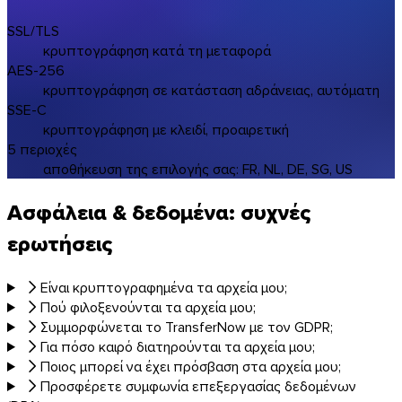
SSL/TLS
κρυπτογράφηση κατά τη μεταφορά
AES-256
κρυπτογράφηση σε κατάσταση αδράνειας, αυτόματη
SSE-C
κρυπτογράφηση με κλειδί, προαιρετική
5 περιοχές
αποθήκευση της επιλογής σας: FR, NL, DE, SG, US
Ασφάλεια & δεδομένα: συχνές
ερωτήσεις
Είναι κρυπτογραφημένα τα αρχεία μου;
Πού φιλοξενούνται τα αρχεία μου;
Συμμορφώνεται το TransferNow με τον GDPR;
Για πόσο καιρό διατηρούνται τα αρχεία μου;
Ποιος μπορεί να έχει πρόσβαση στα αρχεία μου;
Προσφέρετε συμφωνία επεξεργασίας δεδομένων