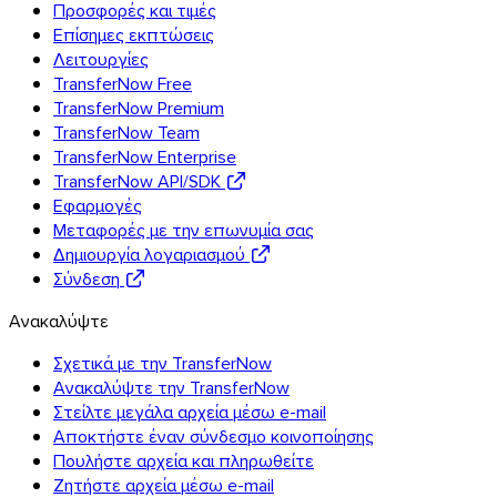
Προσφορές και τιμές
Επίσημες εκπτώσεις
Λειτουργίες
TransferNow Free
TransferNow Premium
TransferNow Team
TransferNow Enterprise
TransferNow API/SDK
Εφαρμογές
Android
Μεταφορές με την επωνυμία σας
Επεκτάσεις
Δημιουργία λογαριασμού
Σύνδεση
Ανακαλύψτε
Σχετικά με την TransferNow
Ανακαλύψτε την TransferNow
Στείλτε μεγάλα αρχεία μέσω e-mail
Αποκτήστε έναν σύνδεσμο κοινοποίησης
Πουλήστε αρχεία και πληρωθείτε
Ζητήστε αρχεία μέσω e-mail