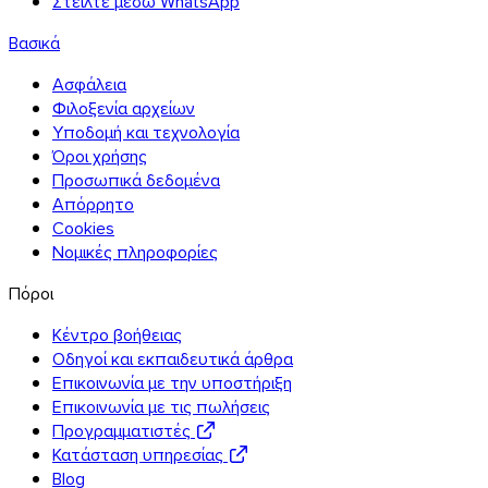
Στείλτε μέσω WhatsApp
Βασικά
Ασφάλεια
Φιλοξενία αρχείων
Υποδομή και τεχνολογία
Όροι χρήσης
Προσωπικά δεδομένα
Απόρρητο
Cookies
Νομικές πληροφορίες
Πόροι
Κέντρο βοήθειας
Οδηγοί και εκπαιδευτικά άρθρα
Επικοινωνία με την υποστήριξη
Επικοινωνία με τις πωλήσεις
Προγραμματιστές
Firefox
Κατάσταση υπηρεσίας
Blog