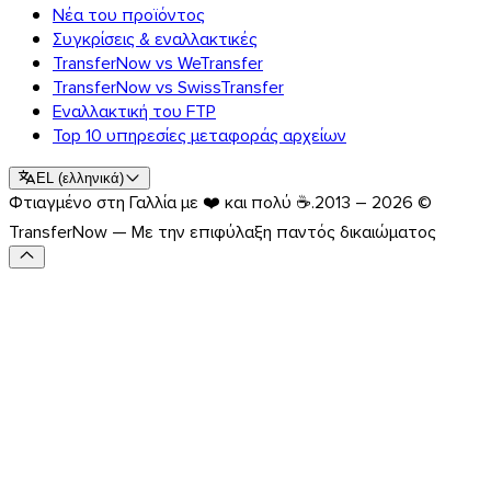
Νέα του προϊόντος
Συγκρίσεις & εναλλακτικές
TransferNow vs WeTransfer
TransferNow vs SwissTransfer
Εναλλακτική του FTP
Top 10 υπηρεσίες μεταφοράς αρχείων
EL
(
ελληνικά
)
Φτιαγμένο στη Γαλλία με ❤️ και πολύ ☕.
2013 – 2026 ©
TransferNow — Με την επιφύλαξη παντός δικαιώματος
Outlook