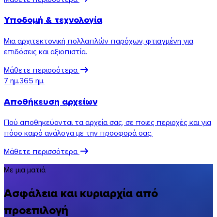
Υποδομή & τεχνολογία
Μια αρχιτεκτονική πολλαπλών παρόχων, φτιαγμένη για
επιδόσεις και αξιοπιστία.
Μάθετε περισσότερα
7 ημ.
365 ημ.
Αποθήκευση αρχείων
Πού αποθηκεύονται τα αρχεία σας, σε ποιες περιοχές και για
πόσο καιρό ανάλογα με την προσφορά σας.
Μάθετε περισσότερα
Με μια ματιά
macOS
Ασφάλεια και κυριαρχία από
προεπιλογή