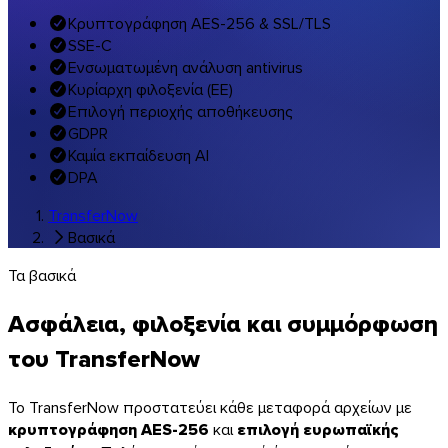
Μουσική & στούντιο
Κρυπτογράφηση AES-256 & SSL/TLS
SSE-C
Όλες οι λύσεις ανά κλάδο
Ενσωματωμένη ανάλυση antivirus
Μεταφορές με την επωνυμία σας
Κυρίαρχη φιλοξενία (ΕΕ)
Λογισμικά
Επιλογή περιοχής αποθήκευσης
GDPR
Καμία εκπαίδευση AI
DPA
TransferNow
Βασικά
Τα βασικά
Ασφάλεια, φιλοξενία και συμμόρφωση
του TransferNow
Το TransferNow προστατεύει κάθε μεταφορά αρχείων με
κρυπτογράφηση AES-256
και
επιλογή ευρωπαϊκής