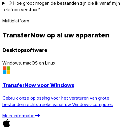
Hoe groot mogen de bestanden zijn die ik vanaf mijn
telefoon verstuur?
Multiplatform
Thunderbird
TransferNow op al uw apparaten
TransferNow op al uw apparaten
Desktopsoftware
Desktop, mobiel, browser en e-mail — overal, gratis.
Windows, macOS en Linux
Alle apps
Ontdek de API
API-documentatie
TransferNow voor Windows
Probeer de API
Gebruik onze oplossing voor het versturen van grote
bestanden rechtstreeks vanaf uw Windows-computer.
TransferNow API
Meer informatie
Automatiseer uw transfers — gratis
proefperiode.