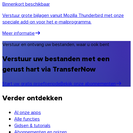
Binnenkort beschikbaar
Verstuur grote bijlagen vanuit Mozilla Thunderbird met onze
speciale add-on voor het e-mailprogramma.
Meer informatie
Verstuur en ontvang uw bestanden, waar u ook bent
Verstuur uw bestanden met een
gerust hart via TransferNow
Start uw gratis proefperiode
Bekijk onze abonnementen
Verder ontdekken
Al onze apps
Alle functies
Gidsen & tutorials
Abonnementen en prijzen