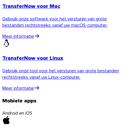
TransferNow voor Mac
Ontdek de API
Tutorials en gidsen
Gebruik onze software voor het versturen van grote
Alle bestandstypen verzenden
bestanden rechtstreeks vanaf uw macOS-computer.
Blog
Meer informatie
Support & FAQ
Contact met support
Beschikbare talen
Servicestatus
TransferNow voor Linux
Gebruik onze tool voor het versturen van grote bestanden
rechtstreeks vanaf uw Linux-computer.
Meer informatie
Mobiele apps
Android en iOS