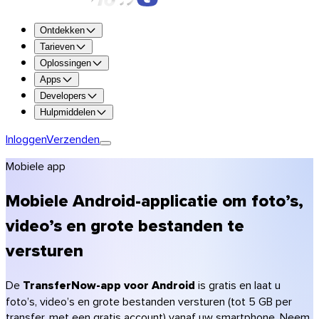
Probeer alle functies 7 dagen gratis.
Ontdekken
Probeer Premium
Tarieven
Oplossingen
Tot 250 GB per transfer
Apps
1 TB opslagruimte
Developers
Beschikbaarheid tot 365 dagen
Hulpmiddelen
Personalisatie (logo, kleuren)
Versleuteling en antivirusscan
Inloggen
Verzenden
Premium nemen
Mobiele app
Team nemen
Enterprise nemen
Mobiele Android-applicatie om foto’s,
Vergelijk de plannen
video’s en grote bestanden te
Tarieven
versturen
Fotografen
Videomakers & productie
Creatieve bureaus
De
TransferNow-app voor Android
is gratis en laat u
Architectuur & bouw
foto’s, video’s en grote bestanden versturen (tot 5 GB per
Accountants
transfer, met een gratis account) vanaf uw smartphone. Neem