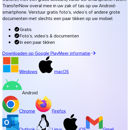
Muziek & studio’s
TransferNow overal mee in uw zak of tas op uw Android-
smartphone. Verstuur gratis foto’s, video’s of andere grote
Alle sectoroplossingen
documenten met slechts een paar tikken op uw mobiel.
Transfers in uw huisstijl
Gratis
Software
Foto’s, video’s & documenten
In een paar tikken
Downloaden op Google Play
Meer informatie
Windows
macOS
Android
Chrome
Firefox
Outlook
Linux
iOS
Gmail