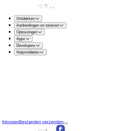
Ontdekken
Aanbiedingen en tarieven
Oplossingen
Apps
Developers
Hulpmiddelen
TransferNow Free – Voor iedereen
5 GB per transfer om s
verzenden en te ontvangen.
TransferNow Premium – 1 gebruiker
Voor professionals.
TransferNow Team – 10 gebruikers
Voor teams en het mk
TransferNow Enterprise – Plan op maat
Voor middelgrote e
Ontdek TransferNow
De basis van TransferNow
TransferNow
Inloggen
Bestanden verzenden
Premium