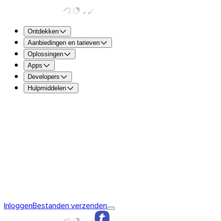
Ontdekken
Aanbiedingen en tarieven
Oplossingen
Apps
Developers
Hulpmiddelen
TransferNow Free – Voor iedereen
5 GB per transfer om s
verzenden en te ontvangen.
TransferNow Premium – 1 gebruiker
Voor professionals.
TransferNow Team – 10 gebruikers
Voor teams en het mk
TransferNow Enterprise – Plan op maat
Voor middelgrote e
Ontdek TransferNow
De basis van TransferNow
TransferNow
Inloggen
Bestanden verzenden
Premium