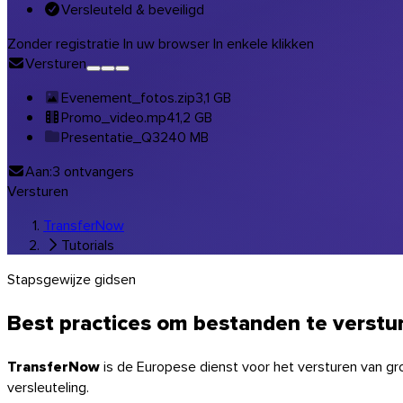
Versleuteld & beveiligd
Muziek & studio’s
Zonder registratie
In uw browser
In enkele klikken
Alle sectoroplossingen
Versturen
Transfers in uw huisstijl
Evenement_fotos.zip
3,1 GB
Software
Promo_video.mp4
1,2 GB
Presentatie_Q3
240 MB
Aan:
3 ontvangers
Versturen
TransferNow
Tutorials
Stapsgewijze gidsen
Best practices om bestanden te
verstu
TransferNow
is de Europese dienst voor het versturen van gro
versleuteling.