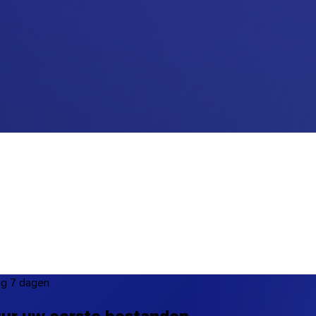
ng 7 dagen
tuur uw eerste bestanden