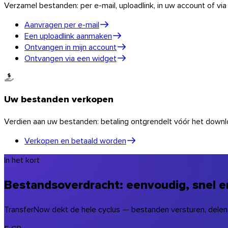
Verzamel bestanden: per e-mail, uploadlink, in uw account of via
Aanvragen per e-mail
Een uploadlink aanmaken
Ontvangen in mijn account
Ontvangen via een widget
Uw bestanden verkopen
Verdien aan uw bestanden: betaling ontgrendelt vóór het downl
Verkopen en betaald worden
In het kort
Bestandsoverdracht: eenvoudig, snel en
macOS
TransferNow dekt de hele cyclus — bestanden versturen, delen, 