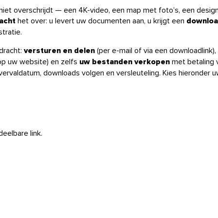
imiet overschrijdt — een 4K-video, een map met foto’s, een desig
acht
het over: u levert uw documenten aan, u krijgt een
downloa
tratie.
dracht:
versturen en delen
(per e-mail of via een downloadlink),
op uw website) en zelfs
uw bestanden verkopen
met betaling 
vervaldatum, downloads volgen en versleuteling. Kies hieronder u
eelbare link.