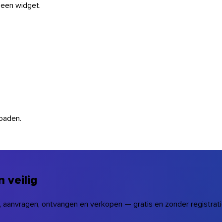
 een widget.
oaden.
 veilig
aanvragen, ontvangen en verkopen — gratis en zonder registratie