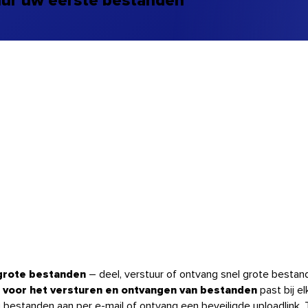
grote bestanden
– deel, verstuur of ontvang snel grote bestan
l voor het versturen en ontvangen van bestanden
past bij e
 bestanden aan per e-mail of ontvang een beveiligde uploadlink. T