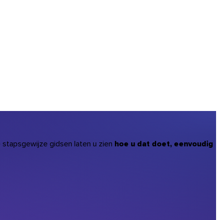
stapsgewijze gidsen laten u zien
hoe u dat doet, eenvoudig