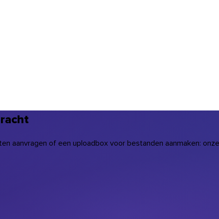
dracht
ten aanvragen of een uploadbox voor bestanden aanmaken: onze 