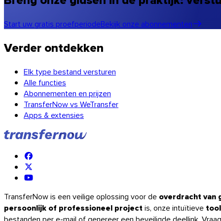
Start uw gratis proefperiode
Bekijk onze abonnementen
Verder ontdekken
Elk type bestand versturen
Alle functies
Abonnementen en prijzen
TransferNow vs WeTransfer
Apps & extensies
iOS
TransferNow is een veilige oplossing voor de
overdracht van 
persoonlijk of professioneel project
is, onze intuïtieve
too
bestanden per e-mail of genereer een beveiligde deellink. Vraag