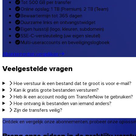
Tot 500 GB per transfer
Online opslag: 1 TB (Premium), 2 TB (Team)
Bewaartermijn tot 365 dagen
Duurzame links en ontvangstwidget
Eigen huisstijl (logo, kleuren, subdomein)
Linux
SSE-C-versleuteling (uw eigen sleutel)
Mobiel
Multi-useraccounts en beveiligingslogboek
Abonnementen vergelijken
Veelgestelde vragen
Hoe verstuur ik een bestand dat te groot is voor e-mail?
Kan ik gratis grote bestanden versturen?
Heb ik een account nodig om TransferNow te gebruiken?
Hoe ontvang ik bestanden van iemand anders?
Zijn de transfers veilig?
Ontdek en vergelijk onze abonnementen, probeer onze oplossi
Breng onze gidsen in de praktijk: vers