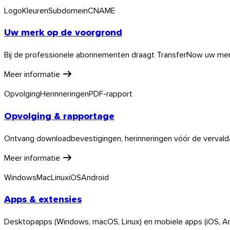
Logo
Kleuren
Subdomein
CNAME
Uw merk op de voorgrond
Bij de professionele abonnementen draagt TransferNow uw mer
Meer informatie
Opvolging
Herinneringen
PDF-rapport
Opvolging & rapportage
Ontvang downloadbevestigingen, herinneringen vóór de vervalda
Meer informatie
Windows
Mac
Linux
iOS
Android
Apps & extensies
Desktopapps (Windows, macOS, Linux) en mobiele apps (iOS, Andr