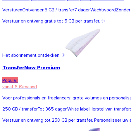
Versturen
Ontvangen
5 GB / transfer
7 dagen
Wachtwoord
Zonder 
Verstuur en ontvang gratis tot 5 GB per transfer. ✨
Het abonnement ontdekken
TransferNow Premium
Populair
vanaf 6 €/maand
iOS
Voor professionals en freelancers: grote volumes en personalisati
250 GB / transfer
Tot 365 dagen
White label
Herstel van transfer
Verstuur en ontvang tot 250 GB per transfer. Personaliseer uw er