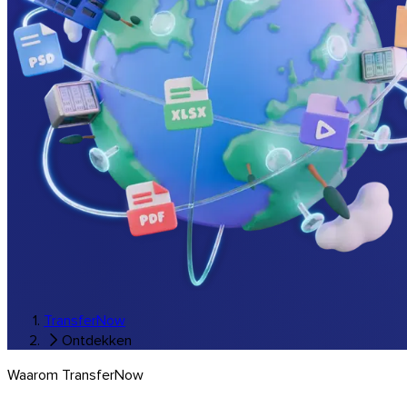
Windows
TransferNow
Ontdekken
Waarom TransferNow