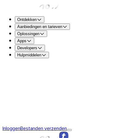
Ontdekken
Aanbiedingen en tarieven
Oplossingen
Apps
Developers
Hulpmiddelen
TransferNow Free – Voor iedereen
5 GB per transfer om s
verzenden en te ontvangen.
TransferNow Premium – 1 gebruiker
Voor professionals.
TransferNow Team – 10 gebruikers
Voor teams en het mk
TransferNow Enterprise – Plan op maat
Voor middelgrote e
Ontdek TransferNow
De basis van TransferNow
TransferNow
Inloggen
Bestanden verzenden
Premium