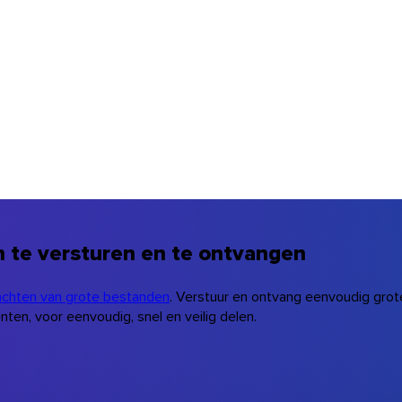
 te versturen en te ontvangen
achten van grote bestanden
. Verstuur en ontvang eenvoudig grot
en, voor eenvoudig, snel en veilig delen.