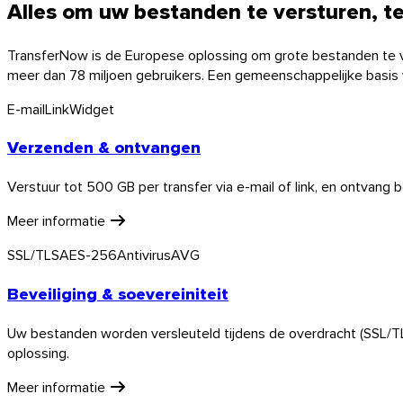
Alles om uw bestanden te versturen, 
TransferNow is de Europese oplossing om grote bestanden te v
meer dan 78 miljoen gebruikers. Een gemeenschappelijke basis 
E-mail
Link
Widget
Verzenden & ontvangen
Verstuur tot 500 GB per transfer via e-mail of link, en ontvang 
Meer informatie
SSL/TLS
AES-256
Antivirus
AVG
Beveiliging & soevereiniteit
Uw bestanden worden versleuteld tijdens de overdracht (SSL/TL
macOS
oplossing.
Meer informatie