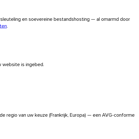
rsleuteling en soevereine bestandshosting — al omarmd door
iten
.
w website is ingebed.
n de regio van uw keuze (Frankrijk, Europa) — een AVG-conforme