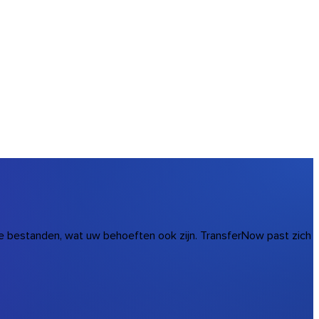
e bestanden, wat uw behoeften ook zijn. TransferNow past zich