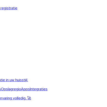
registratie
e in uw huisstijl.
s
Opslagregio
Apps
Integraties
varing volledig. 🚀