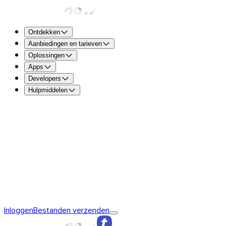
Ontdekken
Aanbiedingen en tarieven
Oplossingen
Apps
Developers
Hulpmiddelen
TransferNow Free – Voor iedereen
5 GB per transfer om s
verzenden en te ontvangen.
TransferNow Premium – 1 gebruiker
Voor professionals.
TransferNow Team – 10 gebruikers
Voor teams en het mk
TransferNow Enterprise – Plan op maat
Voor middelgrote e
Ontdek TransferNow
De basis van TransferNow
TransferNow
Inloggen
Bestanden verzenden
Premium