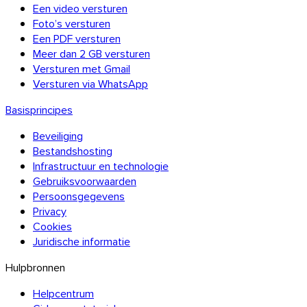
Een video versturen
Foto’s versturen
Een PDF versturen
Thunderbird
Meer dan 2 GB versturen
Versturen met Gmail
Versturen via WhatsApp
TransferNow op al uw apparaten
Basisprincipes
Desktop, mobiel, browser en e-mail — overal, gratis.
Beveiliging
Bestandshosting
Alle apps
Infrastructuur en technologie
Ontdek de API
Gebruiksvoorwaarden
API-documentatie
Persoonsgegevens
Probeer de API
Privacy
Cookies
Juridische informatie
TransferNow API
Hulpbronnen
Automatiseer uw transfers — gratis
Helpcentrum
proefperiode.