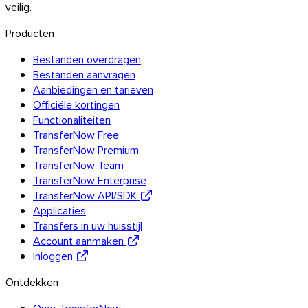
veilig.
Producten
Bestanden overdragen
Bestanden aanvragen
Aanbiedingen en tarieven
Officiële kortingen
Functionaliteiten
TransferNow Free
TransferNow Premium
TransferNow Team
TransferNow Enterprise
TransferNow API/SDK
Applicaties
Transfers in uw huisstijl
Account aanmaken
Inloggen
Ontdekken
Outlook
Over TransferNow