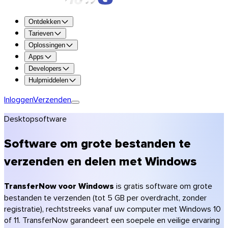
Probeer alle functies 7 dagen gratis.
Ontdekken
Probeer Premium
Tarieven
Oplossingen
Tot 250 GB per transfer
Apps
1 TB opslagruimte
Developers
Beschikbaarheid tot 365 dagen
Hulpmiddelen
Personalisatie (logo, kleuren)
Versleuteling en antivirusscan
Inloggen
Verzenden
Premium nemen
Desktopsoftware
Team nemen
Enterprise nemen
Software om grote bestanden te
Vergelijk de plannen
verzenden en delen met Windows
Tarieven
Fotografen
TransferNow voor Windows
is gratis software om grote
Videomakers & productie
bestanden te verzenden (tot 5 GB per overdracht, zonder
Creatieve bureaus
registratie), rechtstreeks vanaf uw computer met Windows 10
Architectuur & bouw
of 11. TransferNow garandeert een soepele en veilige ervaring
Accountants