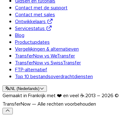
Gidsen en tutorials
Ontdek de API
Contact met de support
Contact met sales
Tutorials en gidsen
Ontwikkelaars
Alle bestandstypen verzenden
Servicestatus
Blog
Blog
Support & FAQ
Productupdates
Contact met support
Vergelijkingen & alternatieven
Beschikbare talen
TransferNow vs WeTransfer
Servicestatus
TransferNow vs SwissTransfer
FTP-alternatief
Top 10 bestandsoverdrachtdiensten
NL
(
Nederlands
)
Gemaakt in Frankrijk met ❤️ en veel ☕.
2013 – 2026 ©
TransferNow — Alle rechten voorbehouden