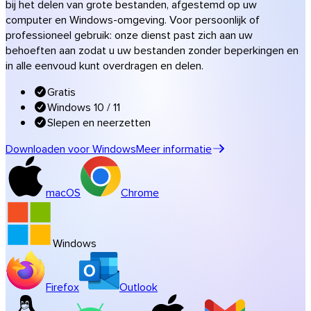
bij het delen van grote bestanden, afgestemd op uw
Muziek & studio’s
computer en Windows-omgeving. Voor persoonlijk of
professioneel gebruik: onze dienst past zich aan uw
Alle sectoroplossingen
behoeften aan zodat u uw bestanden zonder beperkingen en
Transfers in uw huisstijl
in alle eenvoud kunt overdragen en delen.
Software
Gratis
Windows 10 / 11
Slepen en neerzetten
Downloaden voor Windows
Meer informatie
macOS
Chrome
Windows
Firefox
Outlook