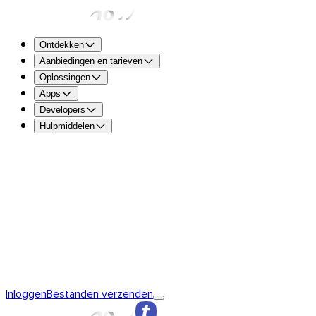
Ontdekken
Aanbiedingen en tarieven
Oplossingen
Apps
Developers
Hulpmiddelen
TransferNow Free – Voor iedereen
5 GB per transfer om s
verzenden en te ontvangen.
TransferNow Premium – 1 gebruiker
Voor professionals.
TransferNow Team – 10 gebruikers
Voor teams en het mk
TransferNow Enterprise – Plan op maat
Voor middelgrote e
Ontdek TransferNow
De basis van TransferNow
TransferNow
Inloggen
Bestanden verzenden
Premium