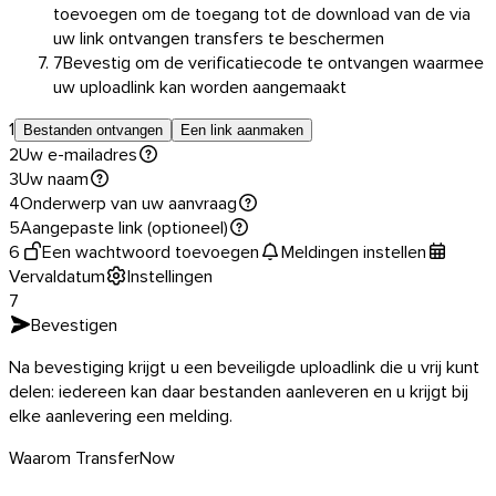
toevoegen om de toegang tot de download van de via
uw link ontvangen transfers te beschermen
7
Bevestig om de verificatiecode te ontvangen waarmee
uw uploadlink kan worden aangemaakt
Linux
1
Bestanden ontvangen
Een link aanmaken
Mobiel
2
Uw e-mailadres
3
Uw naam
4
Onderwerp van uw aanvraag
5
Aangepaste link (optioneel)
6
Een wachtwoord toevoegen
Meldingen instellen
Vervaldatum
Instellingen
7
Bevestigen
Na bevestiging krijgt u een beveiligde uploadlink die u vrij kunt
delen: iedereen kan daar bestanden aanleveren en u krijgt bij
elke aanlevering een melding.
Waarom TransferNow