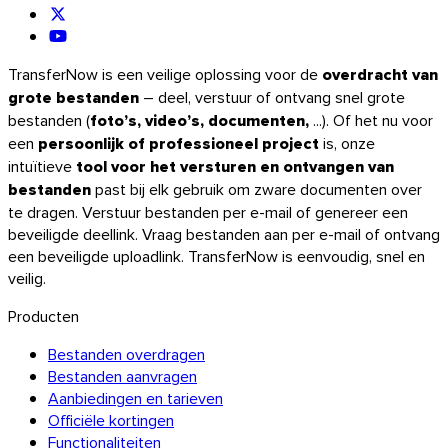
Ontdek de API
Tutorials en gidsen
TransferNow is een veilige oplossing voor de
overdracht van
Alle bestandstypen verzenden
grote bestanden
– deel, verstuur of ontvang snel grote
Blog
bestanden (
foto’s, video’s, documenten,
...). Of het nu voor
Support & FAQ
een
persoonlijk of professioneel project
is, onze
Contact met support
intuïtieve
tool voor het versturen en ontvangen van
Beschikbare talen
Servicestatus
bestanden
past bij elk gebruik om zware documenten over
te dragen. Verstuur bestanden per e-mail of genereer een
beveiligde deellink. Vraag bestanden aan per e-mail of ontvang
een beveiligde uploadlink. TransferNow is eenvoudig, snel en
veilig.
Producten
Bestanden overdragen
Bestanden aanvragen
Aanbiedingen en tarieven
Officiële kortingen
Functionaliteiten