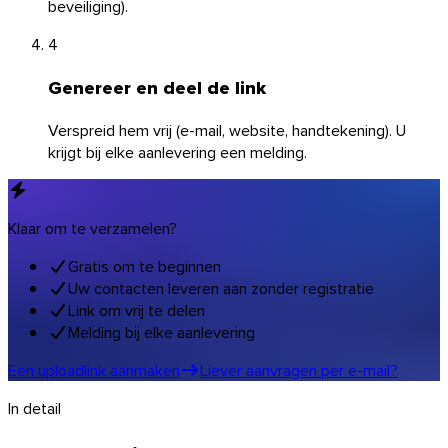
beveiliging).
4
Genereer en deel de link
Verspreid hem vrij (e-mail, website, handtekening). U
krijgt bij elke aanlevering een melding.
Klaar om te verzamelen?
Gratis om te beginnen
Uw contacten leveren aan zonder registratie
Link om vrij te delen
Melding bij elke aanlevering
Een uploadlink aanmaken
Liever aanvragen per e-mail?
macOS
In detail